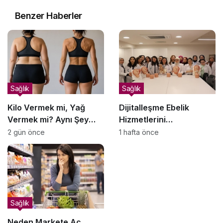
Benzer Haberler
Sağlık
Sağlık
Kilo Vermek mi, Yağ
Dijitalleşme Ebelik
Vermek mi? Aynı Şey
Hizmetlerini
Sanıyoruz Ama Değil!
Dönüştürüyor
2 gün önce
1 hafta önce
Sağlık
Neden Markete Aç