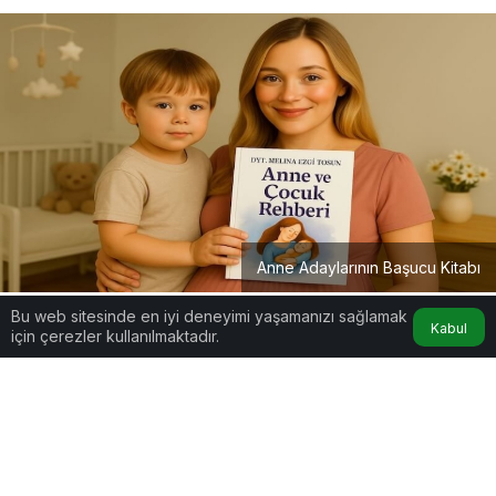
Anne Adaylarının Başucu Kitabı
Bu web sitesinde en iyi deneyimi yaşamanızı sağlamak
Kabul
için çerezler kullanılmaktadır.
Google'da Abone Ol
0
Paylaş
Anne Çocuk Rehberi
Bilgiyle, sevgiyle, güvenle..