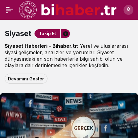
Siyaset
Siyaset
Haberleri
Takip Et
Siyaset Haberleri – Bihaber.tr
: Yerel ve uluslararası
siyasi gelişmeler, analizler ve yorumlar. Siyaset
dünyasındaki en son haberlerle bilgi sahibi olun ve
olaylara dair derinlemesine içerikler keşfedin.
Devamını Göster