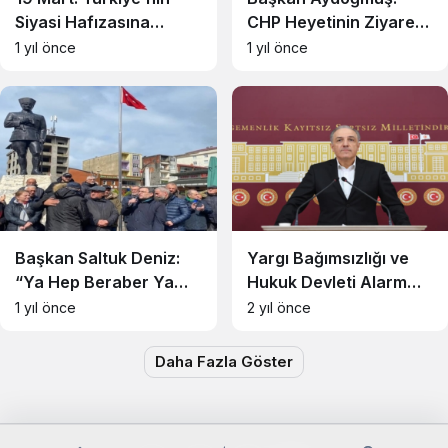
Siyasi Hafızasına
CHP Heyetinin Ziyareti
Kazınan Sivil Darbe
Memnuniyet Verici
1 yıl önce
1 yıl önce
Başkan Saltuk Deniz:
Yargı Bağımsızlığı ve
“Ya Hep Beraber Ya
Hukuk Devleti Alarm
Hiçbirimiz!”
Veriyor
1 yıl önce
2 yıl önce
Daha Fazla Göster