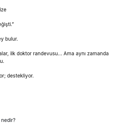
ize
işti.”
y bulur.
nmalar, ilk doktor randevusu… Ama aynı zamanda
u.
r; destekliyor.
 nedir?