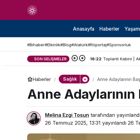
Mod
değiştir
Anasayfa
Haberler
Yaşam
#Bihaber
#Etkinlik
#Blog
#Atatürk
#Röportaj
#Sponsorluk
16:22
Toplanti Kabini | A
SON GELIŞMELER
çin.
Sağlık
Haberler
Anne Adaylarının Baş
n.
Anne Adaylarının 
in.
Melina Ezgi Tosun
tarafından yayınland
26 Temmuz 2025, 13:31
yayınlandı
26 T