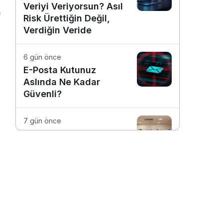
Veriyi Veriyorsun? Asıl
Risk Ürettiğin Değil,
Verdiğin Veride
6 gün önce
E-Posta Kutunuz
Aslında Ne Kadar
Güvenli?
7 gün önce
Dijitalleşme Ebelik
Hizmetlerini
Dönüştürüyor
1 hafta önce
Günlük İşleri Daha
Verimli Hale Getiren 4
Dijital Araç