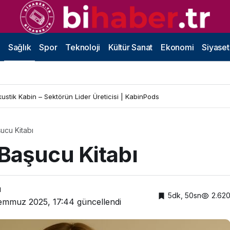
Sağlık
Spor
Teknoloji
Kültür Sanat
Ekonomi
Siyaset
kustik Kabin – Sektörün Lider Üreticisi | KabinPods
ucu Kitabı
Başucu Kitabı
ı
5dk, 50sn
2.62
emmuz 2025, 17:44
güncellendi