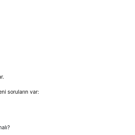
r.
i soruların var:
alı?