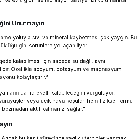
eğini Unutmayın
rleme yoluyla sıvı ve mineral kaybetmesi çok yaygın. Bu
üklüğü gibi sorunlara yol açabiliyor.
ede kalabilmesi için sadece su değil, aynı
lıdır. Özellikle sodyum, potasyum ve magnezyum
yonu kolaylaştırır.”
ayanların da hareketli kalabileceğini vurguluyor:
, yürüyüşler veya açık hava koşuları hem fiziksel formu
 bozmadan aktif kalmanızı sağlar.”
layın
 Ancak bu keşif sürecinde sağlıklı tercihler yapmak,