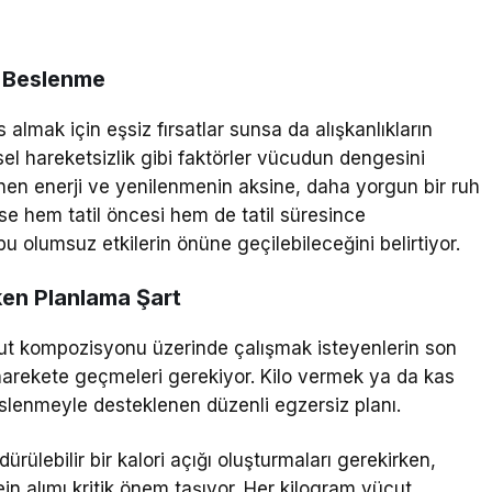
in Beslenme
 almak için eşsiz fırsatlar sunsa da alışkanlıkların
el hareketsizlik gibi faktörler vücudun dengesini
enen enerji ve yenilenmenin aksine, daha yorgun bir ruh
ise hem tatil öncesi hem de tatil süresince
bu olumsuz etkilerin önüne geçilebileceğini belirtiyor.
ken Planlama Şart
ücut kompozisyonu üzerinde çalışmak isteyenlerin son
arekete geçmeleri gerekiyor. Kilo vermek ya da kas
slenmeyle desteklenen düzenli egzersiz planı.
ürülebilir bir kalori açığı oluşturmaları gerekirken,
ein alımı kritik önem taşıyor. Her kilogram vücut