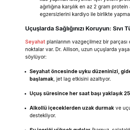
ağırlığına karşılık en az 2 gram protein
egzersizlerini kardiyo ile birlikte yapm
Uçuşlarda Sağlığınızı Koruyun: Sıvı T
Seyahat
planlarının vazgeçilmez bir parçası 
noktalar var. Dr. Allison, uzun uçuşlarda yaş
söylüyor:
Seyahat öncesinde uyku düzeninizi, gide
başlamak
, jet lag etkisini azaltıyor.
Uçuş süresince her saat başı yaklaşık 2
Alkollü içeceklerden uzak durmak
ve uçu
destekliyor.
Su içeriği yüksek gıdalar
(karpuz, salatalı