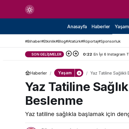
Mod
değiştir
Anasayfa
Haberler
Yaşam
#Bihaber
#Etkinlik
#Blog
#Atatürk
#Röportaj
#Sponsorluk
0:22
En İyi 6 Instagram 
SON GELIŞMELER
çin.
Yaşam
Haberler
Yaz Tatiline Sağlıklı
n.
Yaz Tatiline Sağlık
Beslenme
in.
Yaz tatiline sağlıkla başlamak için den