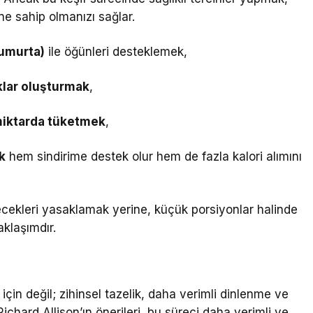
ne sahip olmanızı sağlar.
yumurta)
ile öğünleri desteklemek,
klar oluşturmak
,
ı miktarda tüketmek
,
k
hem sindirime destek olur hem de fazla kalori alımını
iyecekleri yasaklamak yerine, küçük porsiyonlar halinde
aklaşımdır.
 için değil; zihinsel tazelik, daha verimli dinlenme ve
. Richard Allison’ın önerileri, bu süreci daha verimli ve