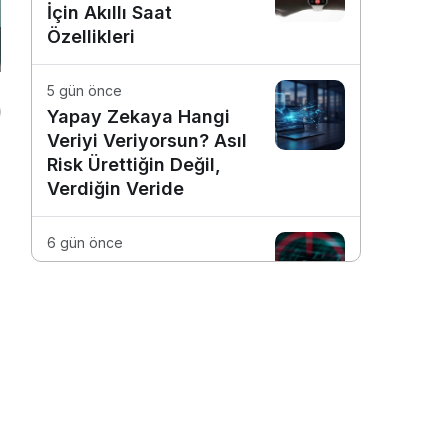
İçin Akıllı Saat
Özellikleri
5 gün önce
Yapay Zekaya Hangi
Veriyi Veriyorsun? Asıl
Risk Ürettiğin Değil,
Verdiğin Veride
6 gün önce
E-Posta Kutunuz
Aslında Ne Kadar
Güvenli?
1 hafta önce
Dijitalleşme Ebelik
Hizmetlerini
Dönüştürüyor