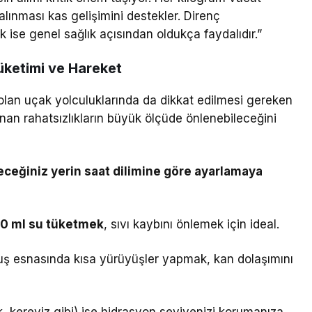
 alınması kas gelişimini destekler. Direnç
ak ise genel sağlık açısından oldukça faydalıdır.”
üketimi ve Hareket
olan uçak yolculuklarında da dikkat edilmesi gereken
anan rahatsızlıkların büyük ölçüde önlenebileceğini
ceğiniz yerin saat dilimine göre ayarlamaya
50 ml su tüketmek
, sıvı kaybını önlemek için ideal.
ş esnasında kısa yürüyüşler yapmak, kan dolaşımını
k, kereviz gibi) ise hidrasyon seviyenizi korumanıza