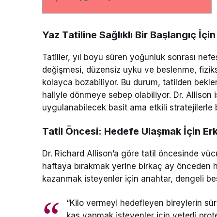
Yaz Tatiline Sağlıklı Bir Başlangıç İç
Tatiller, yıl boyu süren yoğunluk sonrası nefes
değişmesi, düzensiz uyku ve beslenme, fiziks
kolayca bozabiliyor. Bu durum, tatilden bekl
haliyle dönmeye sebep olabiliyor. Dr. Allison 
uygulanabilecek basit ama etkili stratejilerle 
Tatil Öncesi: Hedefe Ulaşmak İçin Er
Dr. Richard Allison’a göre tatil öncesinde v
haftaya bırakmak yerine birkaç ay önceden h
kazanmak isteyenler için anahtar, dengeli be
“Kilo vermeyi hedefleyen bireylerin sürd
kas yapmak isteyenler için yeterli prot