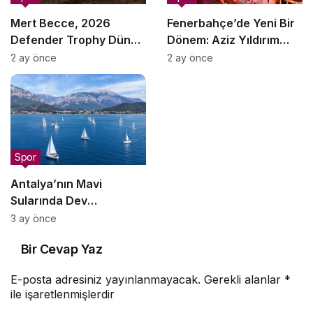
Mert Becce, 2026
Fenerbahçe’de Yeni Bir
Defender Trophy Dünya
Dönem: Aziz Yıldırım
Finali’ne Gidiyor
Yeniden Başkan!
2 ay önce
2 ay önce
Spor
Antalya’nın Mavi
Sularında Dev
Organizasyon
3 ay önce
Bir Cevap Yaz
E-posta adresiniz yayınlanmayacak.
Gerekli alanlar
*
ile işaretlenmişlerdir