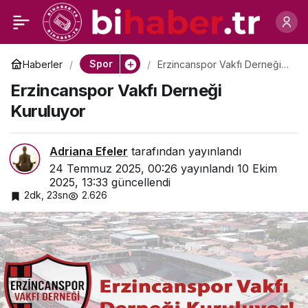
Belek’te Zafer Martin
0
Paylaş
Couvra’nın
Spor
Haberler
Erzincanspor Vakfı Derneği
Kuruluyor
Erzincanspor Vakfı Derneği
Kuruluyor
Adriana Efeler
tarafından yayınlandı
24 Temmuz 2025, 00:26
yayınlandı
10 Ekim
2025, 13:33
güncellendi
2dk, 23sn
2.626