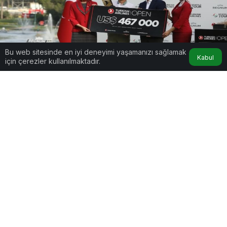
Bu web sitesinde en iyi deneyimi yaşamanızı sağlamak
Belek’te Zafer Martin Couvra’nın
Kabul
için çerezler kullanılmaktadır.
Google'da Abone Ol
0
Paylaş
Belek’te Zafer Martin Couvra’nın: Turkish
Airlines Open 2025’te Tarihi Şampiyonluk!
Antalya’nın Belek bölgesinde bulunan Carya Golf
Kulübü’nde bu yıl yeniden düzenlenen
Turkish
Airlines Open
, nefes kesen bir finalle sona erdi.
DP Dünya Turu kapsamında gerçekleşen
turnuvanın şampiyonu, Fransa’nın genç