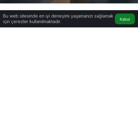
Google'da Abone Ol
Bu web sitesinde en iyi deneyimi yaşamanızı sağlamak
Kabul
için çerezler kullanılmaktadır.
0
Paylaş
Reway Club, yaşam kalitesini artırmak isteyen
herkes için tasarlanmış yeni nesil bir yaşam
platformu. Sadece terapi, spor ya da beslenme
desteği değil; tüm bu alanların birbirine entegre
olduğu ve üyelerine gerçekten bütüncül bir
deneyim sunduğu bir sistem.
Günümüzde çoğumuz bir şeylere yetişmeye
çalışırken kendimizi en sona bırakıyoruz. İş, trafik,
sosyal sorumluluklar derken gün içinde nefes
alacak bir an bile bulmak zorlaşabiliyor. İşte tesis,
tam da bu noktada devreye giriyor. Size özel bir
yaşam alanı sunuyor. Çoğu misafir bu platformla