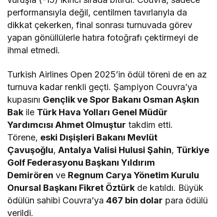
performansıyla değil, centilmen tavırlarıyla da
dikkat çekerken, final sonrası turnuvada görev
yapan gönüllülerle hatıra fotoğrafı çektirmeyi de
ihmal etmedi.
Turkish Airlines Open 2025’in ödül töreni de en az
turnuva kadar renkli geçti. Şampiyon Couvra’ya
kupasını
Gençlik ve Spor Bakanı Osman Aşkın
Bak
ile
Türk Hava Yolları Genel Müdür
Yardımcısı Ahmet Olmuştur
takdim etti.
Törene,
eski Dışişleri Bakanı Mevlüt
Çavuşoğlu
,
Antalya Valisi Hulusi Şahin
,
Türkiye
Golf Federasyonu Başkanı Yıldırım
Demirören
ve
Regnum Carya Yönetim Kurulu
Onursal Başkanı Fikret Öztürk
de katıldı. Büyük
ödülün sahibi Couvra’ya
467 bin dolar
para ödülü
verildi.