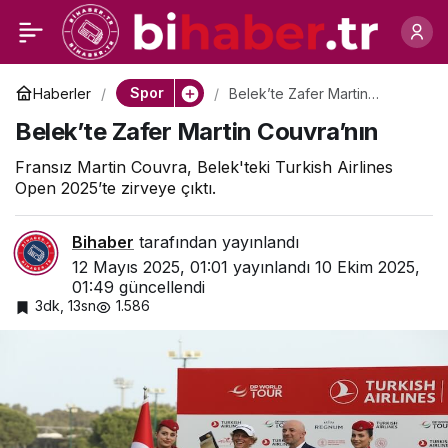
Reway Club ile Yeni Bir
0
Paylaş
Hayat
Spor
Haberler
Belek’te Zafer Martin
Couvra’nın
Belek’te Zafer Martin Couvra’nın
Fransız Martin Couvra, Belek'teki Turkish Airlines
Open 2025’te zirveye çıktı.
Bihaber
tarafından yayınlandı
12 Mayıs 2025, 01:01
yayınlandı
10 Ekim 2025,
01:49
güncellendi
3dk, 13sn
1.586