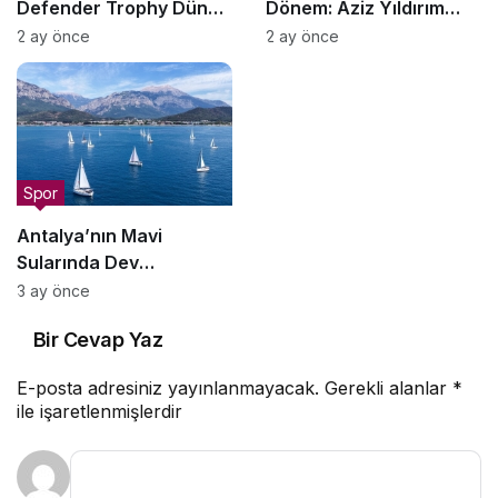
Defender Trophy Dünya
Dönem: Aziz Yıldırım
Finali’ne Gidiyor
Yeniden Başkan!
2 ay önce
2 ay önce
Spor
Antalya’nın Mavi
Sularında Dev
Organizasyon
3 ay önce
Bir Cevap Yaz
E-posta adresiniz yayınlanmayacak.
Gerekli alanlar
*
ile işaretlenmişlerdir