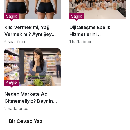
Sağlık
Sağlık
Kilo Vermek mi, Yağ
Dijitalleşme Ebelik
Vermek mi? Aynı Şey
Hizmetlerini
Sanıyoruz Ama Değil!
Dönüştürüyor
5 saat önce
1 hafta önce
Sağlık
Neden Markete Aç
Gitmemeliyiz? Beynin
Satın Alma Psikolojisi
2 hafta önce
Bir Cevap Yaz