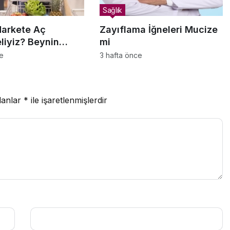
Sağlık
arkete Aç
Zayıflama İğneleri Mucize
liyiz? Beynin
mi
ma Psikolojisi
ce
3 hafta önce
lanlar
*
ile işaretlenmişlerdir