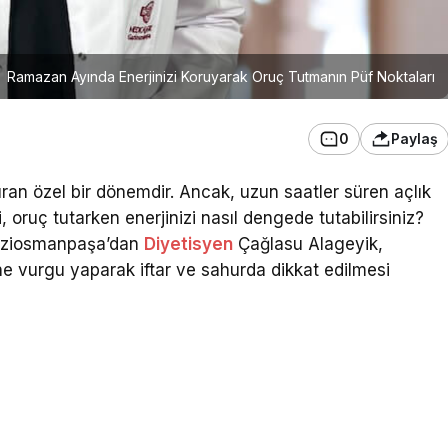
Ramazan Ayında Enerjinizi Koruyarak Oruç Tutmanın Püf Noktaları
0
Paylaş
an özel bir dönemdir. Ancak, uzun saatler süren açlık
i, oruç tutarken enerjinizi nasıl dengede tutabilirsiniz?
Gaziosmanpaşa’dan
Diyetisyen
Çağlasu Alageyik,
 vurgu yaparak iftar ve sahurda dikkat edilmesi