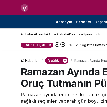
Mod
değiştir
Anasayfa
Haberler
Yaşam
#Bihaber
#Etkinlik
#Blog
#Atatürk
#Röportaj
#Sponsorluk
15:07
7 Ağustos Haftasın
SON GELIŞMELER
çin.
Sağlık
Haberler
Ramazan Ayında Enerj
n.
Ramazan Ayında En
Oruç Tutmanın Püf
in.
Ramazan ayında enerjinizi korumak içi
sağlıklı seçimler yaparak gün boyu zind