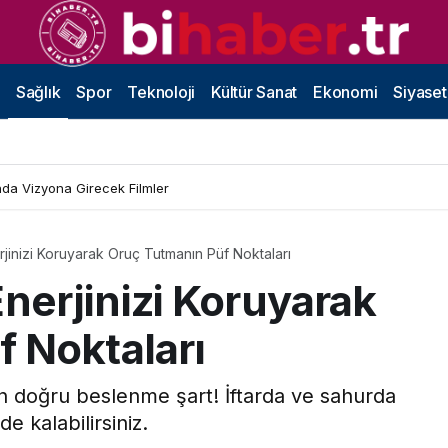
Sağlık
Spor
Teknoloji
Kültür Sanat
Ekonomi
Siyaset
da Vizyona Girecek Filmler
inizi Koruyarak Oruç Tutmanın Püf Noktaları
erjinizi Koruyarak
 Noktaları
n doğru beslenme şart! İftarda ve sahurda
e kalabilirsiniz.