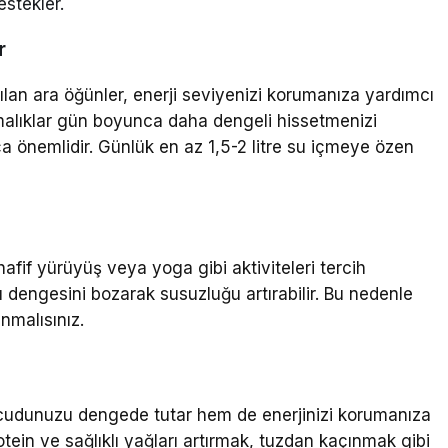
estekler.
r
ılan ara öğünler, enerji seviyenizi korumanıza yardımcı
tırmalıklar gün boyunca daha dengeli hissetmenizi
ça önemlidir. Günlük en az 1,5-2 litre su içmeye özen
afif yürüyüş veya yoga gibi aktiviteleri tercih
su dengesini bozarak susuzluğu artırabilir. Bu nedenle
nmalısınız.
cudunuzu dengede tutar hem de enerjinizi korumanıza
tein ve sağlıklı yağları artırmak, tuzdan kaçınmak gibi