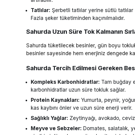
Tatlılar:
Şerbetli tatlılar yerine sütlü tatlıla
Fazla şeker tüketiminden kaçınılmalıdır.
Sahurda Uzun Süre Tok Kalmanın Sırl
Sahurda tüketilecek besinler, gün boyu tokluk 
besinler sayesinde hem enerjiniz dengede kalı
Sahurda Tercih Edilmesi Gereken Besi
Kompleks Karbonhidratlar:
Tam buğday ek
karbonhidratlar uzun süre tokluk sağlar.
Protein Kaynakları:
Yumurta, peynir, yoğurt
kas kaybını önler ve uzun süre enerji verir.
Sağlıklı Yağlar:
Zeytinyağı, avokado, ceviz, 
Meyve ve Sebzeler:
Domates, salatalık, y