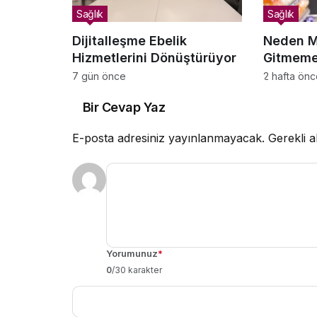
Sağlık
Sağlık
Dijitalleşme Ebelik
Neden M
Hizmetlerini Dönüştürüyor
Gitmeme
Satın Al
7 gün önce
2 hafta ön
Bir Cevap Yaz
E-posta adresiniz yayınlanmayacak.
Gerekli a
Yorumunuz
*
0
/30 karakter