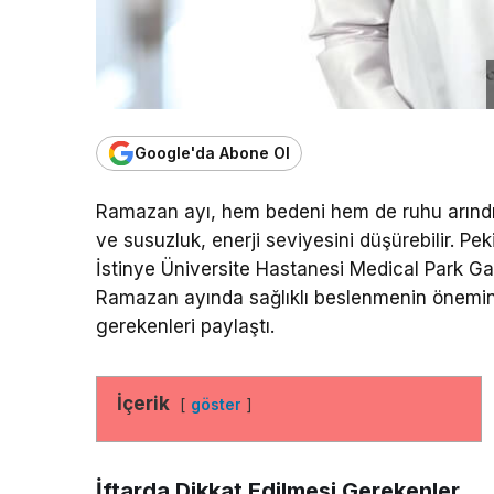
Google'da Abone Ol
Ramazan ayı, hem bedeni hem de ruhu arındır
ve susuzluk, enerji seviyesini düşürebilir. Pek
İstinye Üniversite Hastanesi Medical Park 
Ramazan ayında sağlıklı beslenmenin önemine
gerekenleri paylaştı.
İçerik
göster
İftarda Dikkat Edilmesi Gerekenler