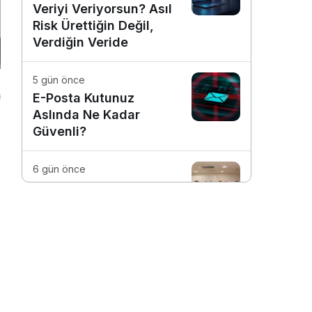
Veriyi Veriyorsun? Asıl
Risk Ürettiğin Değil,
Verdiğin Veride
5 gün önce
E-Posta Kutunuz
Aslında Ne Kadar
Güvenli?
6 gün önce
Dijitalleşme Ebelik
Hizmetlerini
Dönüştürüyor
1 hafta önce
Günlük İşleri Daha
Verimli Hale Getiren 4
Dijital Araç