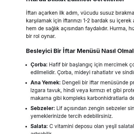
İftarı açarken ilk adım, vücudu susuz bırakma
karşılamak için iftarınızı 1-2 bardak su içere
hem de sağlık açısından faydalıdır. Hurma, h
bir rol oynar.
Besleyici Bir İftar Menüsü Nasıl Olmal
Çorba:
Hafif bir başlangıç için mercimek çor
edilmelidir. Çorba, mideyi rahatlatır ve sindir
Ana Yemek:
Dengeli bir iftar menüsünde pro
Izgara tavuk, hindi veya kırmızı et gibi pro
makarna gibi kompleks karbonhidratlarla de
Sebzeler:
Lif açısından zengin sebzeler sind
yemeklerinizde tercih edebilirsiniz.
Salata:
C vitamini deposu olan yeşil salatala
artırabilir.