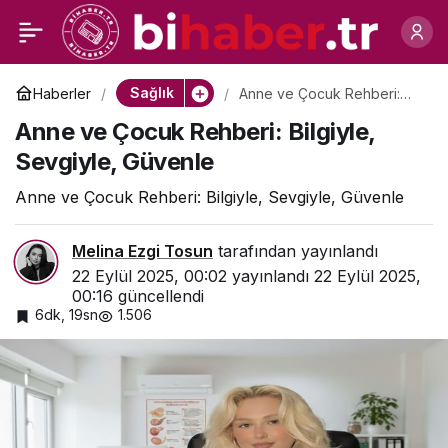
Mikroplastikler
0
Paylaş
Soframızda: Gıdalardan
Sağlık
Haberler
Anne ve Çocuk Rehberi:
Bilgiyle, Sevgiyle, Güvenle
Anne ve Çocuk Rehberi: Bilgiyle,
Bedenimize Nasıl
Sevgiyle, Güvenle
Geçiyor?
Anne ve Çocuk Rehberi: Bilgiyle, Sevgiyle, Güvenle
Melina Ezgi Tosun
tarafından yayınlandı
22 Eylül 2025, 00:02
yayınlandı
22 Eylül 2025,
00:16
güncellendi
6dk, 19sn
1.506