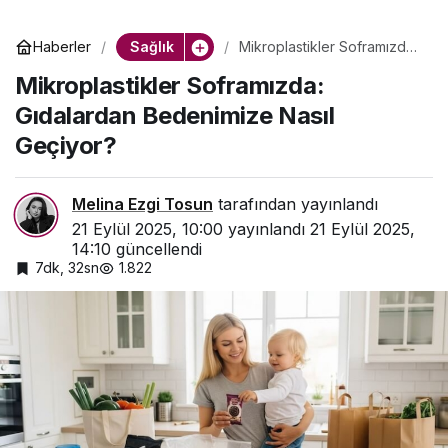
Sağlık
Haberler
Mikroplastikler Soframızda:
Gıdalardan Bedenimize
Mikroplastikler Soframızda:
Nasıl Geçiyor?
Gıdalardan Bedenimize Nasıl
Geçiyor?
Melina Ezgi Tosun
tarafından yayınlandı
21 Eylül 2025, 10:00
yayınlandı
21 Eylül 2025,
14:10
güncellendi
7dk, 32sn
1.822