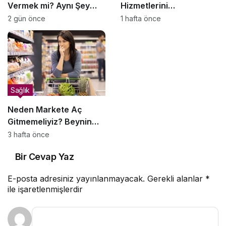
Vermek mi? Aynı Şey
Hizmetlerini
Sanıyoruz Ama Değil!
Dönüştürüyor
2 gün önce
1 hafta önce
Sağlık
Neden Markete Aç
Gitmemeliyiz? Beynin
Satın Alma Psikolojisi
3 hafta önce
Bir Cevap Yaz
E-posta adresiniz yayınlanmayacak.
Gerekli alanlar
*
ile işaretlenmişlerdir