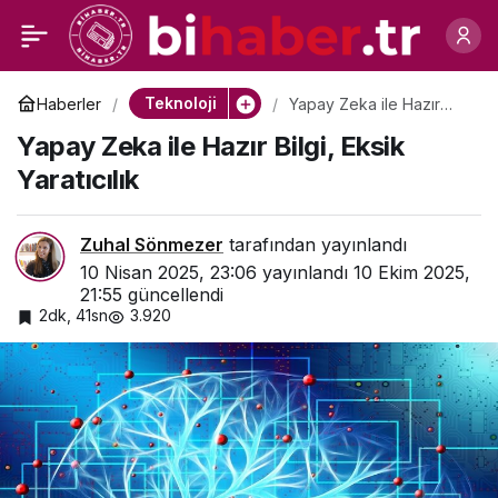
Linkedin’den Etkileşimi
0
Paylaş
Artıracak Yeni
Teknoloji
Haberler
Yapay Zeka ile Hazır
Bilgi, Eksik Yaratıcılık
Yapay Zeka ile Hazır Bilgi, Eksik
Güncelleme
Yaratıcılık
Zuhal Sönmezer
tarafından yayınlandı
10 Nisan 2025, 23:06
yayınlandı
10 Ekim 2025,
21:55
güncellendi
2dk, 41sn
3.920