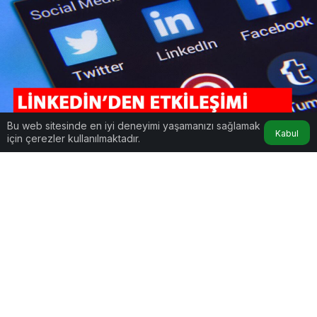
Bu web sitesinde en iyi deneyimi yaşamanızı sağlamak
Kabul
için çerezler kullanılmaktadır.
Linkedin’den Etkileşimi Artıracak Yeni Güncelleme
Google'da Abone Ol
0
Paylaş
Kariyer ve iş ağırlıklı sosyal medya platformu
Linkedin’den etkileşimi artıracak yeni
güncelleme! Kullanıcılar artık daha fazla
yorum yapmak isteyecek. Peki ama neden?