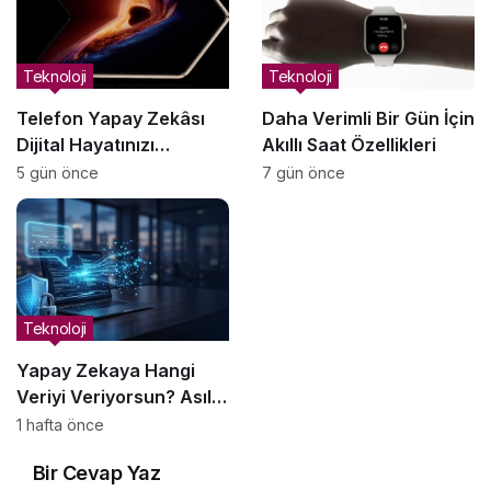
Teknoloji
Teknoloji
Telefon Yapay Zekâsı
Daha Verimli Bir Gün İçin
Dijital Hayatınızı
Akıllı Saat Özellikleri
Yönetmeye Nasıl
5 gün önce
7 gün önce
Yardımcı Olabilir?
Teknoloji
Yapay Zekaya Hangi
Veriyi Veriyorsun? Asıl
Risk Ürettiğin Değil,
1 hafta önce
Verdiğin Veride
Bir Cevap Yaz