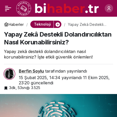
En Çok Kullanılan Link
1
Paylaş
Kısaltma Siteleri
Teknoloji
Haberler
Yapay Zekâ Destekli
Dolandırıcılıktan Nasıl
Yapay Zekâ Destekli Dolandırıcılıktan
Korunabilirsiniz?
Nasıl Korunabilirsiniz?
Yapay zekâ destekli dolandırıcılıktan nasıl
korunabilirsiniz? İşte etkili güvenlik önlemleri!
Berfin Soylu
tarafından yayınlandı
15 Şubat 2025, 14:34
yayınlandı
11 Ekim 2025,
23:20
güncellendi
3dk, 53sn
3.525