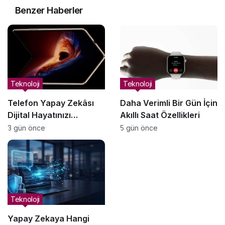
Benzer Haberler
Teknoloji
Teknoloji
Telefon Yapay Zekâsı
Daha Verimli Bir Gün İçin
Dijital Hayatınızı
Akıllı Saat Özellikleri
Yönetmeye Nasıl
3 gün önce
5 gün önce
Yardımcı Olabilir?
Teknoloji
Yapay Zekaya Hangi