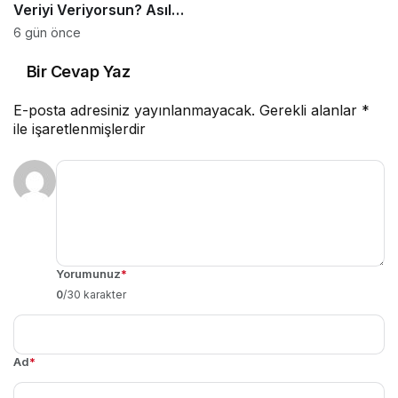
Veriyi Veriyorsun? Asıl
Risk Ürettiğin Değil,
6 gün önce
Verdiğin Veride
Bir Cevap Yaz
E-posta adresiniz yayınlanmayacak.
Gerekli alanlar
*
ile işaretlenmişlerdir
Yorumunuz
*
0
/30 karakter
Ad
*