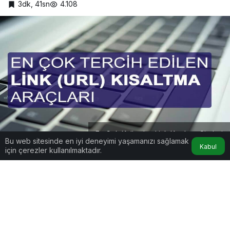
3dk, 41sn
4.108
En Çok Kullanılan Link Kısaltma Siteleri
Bu web sitesinde en iyi deneyimi yaşamanızı sağlamak
Kabul
için çerezler kullanılmaktadır.
Google'da Abone Ol
1
Paylaş
Başta medya, blog ve kurumsal siteler olmak
üzere her internet kullanıcısının temel