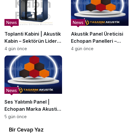
News
News
Toplanti Kabini | Akustik
Akustik Panel Üreticisi
Kabin – Sektörün Lider
Echopan Panelleri –
Üreticisi | KabinPods
SesBariyerleri.com.tr
4 gün önce
4 gün önce
News
Ses Yalıtımlı Panel |
Echopan Marka Akustik
Panel –
5 gün önce
SesBariyerleri.com.tr
Bir Cevap Yaz