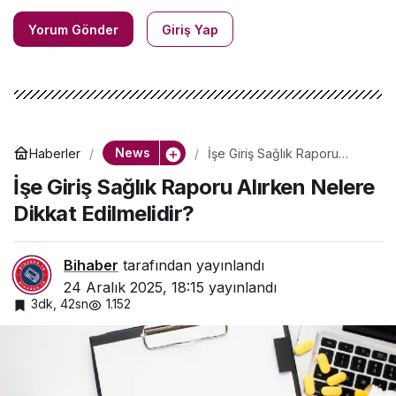
Yorum Gönder
Giriş Yap
News
Haberler
İşe Giriş Sağlık Raporu
Alırken Nelere Dikkat
İşe Giriş Sağlık Raporu Alırken Nelere
Edilmelidir?
Dikkat Edilmelidir?
Bihaber
tarafından yayınlandı
24 Aralık 2025, 18:15
yayınlandı
3dk, 42sn
1.152