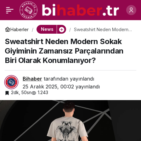
İşe Giriş Sağlık Raporu
0
Paylaş
Alırken Nelere Dikkat
News
Haberler
Sweatshirt Neden Modern
Sokak Giyiminin Zamansız
Sweatshirt Neden Modern Sokak
Parçalarından Biri Olarak
Edilmelidir?
Konumlanıyor?
Giyiminin Zamansız Parçalarından
Biri Olarak Konumlanıyor?
Bihaber
tarafından yayınlandı
25 Aralık 2025, 00:02
yayınlandı
2dk, 50sn
1.243