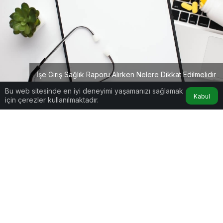
İşe Giriş Sağlık Raporu Alırken Nelere Dikkat Edilmelidir
Bu web sitesinde en iyi deneyimi yaşamanızı sağlamak
Kabul
için çerezler kullanılmaktadır.
Google'da Abone Ol
0
Paylaş
Kariyer basamaklarında yükselmek veya yepyeni
bir sektöre geçiş yapmak, beraberinde getirdiği
heyecan kadar bazı resmi prosedürleri de zorunlu
kılar. İşe kabul edildiğiniz haberiyle başlayan
süreç, İnsan Kaynakları departmanının talep ettiği
evrakların tamamlanmasıyla devam eder. Bu