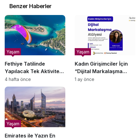
Benzer Haberler
Yaşam
Yaşam
Fethiye Tatilinde
Kadın Girişimciler İçin
Yapılacak Tek Aktiviteyi
“Dijital Markalaşma
Seçecek Olsanız Neden
Atölyesi” Başlıyor
4 hafta önce
1 ay önce
Yamaç Paraşütü Olmalı?
Yaşam
Emirates ile Yazın En