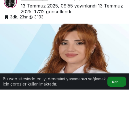
13 Temmuz 2025, 09:55
yayınlandı
13 Temmuz
2025, 17:12
güncellendi
3dk, 23sn
3.193
Bu web sitesinde en iyi deneyimi yaşamanızı sağlamak
Kabul
için çerezler kullanılmaktadır.
Dijital Çağın İlişkileri: Tüketen 6 Davranış Biçimi
Google'da Abone Ol
0
Paylaş