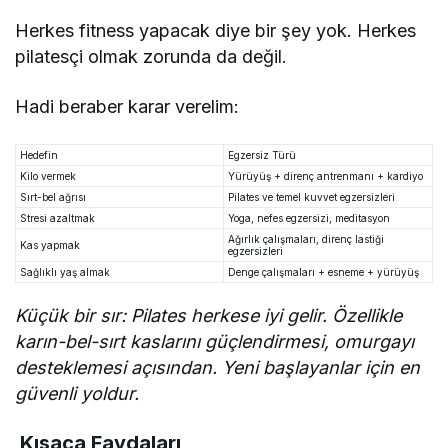
Herkes fitness yapacak diye bir şey yok. Herkes
pilatesçi olmak zorunda da değil.
Hadi beraber karar verelim:
Hedefin
Egzersiz Türü
Kilo vermek
Yürüyüş + direnç antrenmanı + kardiyo
Sırt-bel ağrısı
Pilates ve temel kuvvet egzersizleri
Stresi azaltmak
Yoga, nefes egzersizi, meditasyon
Ağırlık çalışmaları, direnç lastiği
Kas yapmak
egzersizleri
Sağlıklı yaş almak
Denge çalışmaları + esneme + yürüyüş
Küçük bir sır: Pilates herkese iyi gelir. Özellikle
karın-bel-sırt kaslarını güçlendirmesi, omurgayı
desteklemesi açısından. Yeni başlayanlar için en
güvenli yoldur.
Kısaca Faydaları