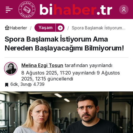
Dijital Çağın İlişkileri:
0
Paylaş
Tüketen 6 Davranış
Yaşam
Haberler
Spora Başlamak İstiyorum
Ama Nereden
Spora Başlamak İstiyorum Ama
Başlayacağımı Bilmiyorum!
Biçimi
Nereden Başlayacağımı Bilmiyorum!
Melina Ezgi Tosun
tarafından yayınlandı
8 Ağustos 2025, 11:20
yayınlandı
9 Ağustos
2025, 12:15
güncellendi
6dk, 3sn
4.739