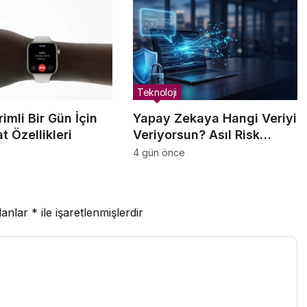
Teknoloji
imli Bir Gün İçin
Yapay Zekaya Hangi Veriyi
at Özellikleri
Veriyorsun? Asıl Risk
Ürettiğin Değil, Verdiğin
4 gün önce
Veride
lanlar
*
ile işaretlenmişlerdir