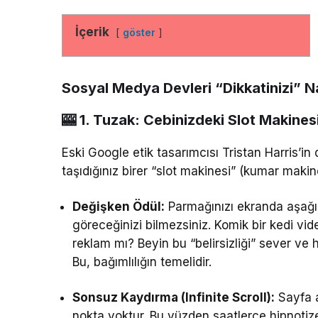
İçerik
göster
Sosyal Medya Devleri “Dikkatinizi” Na
🎰 1. Tuzak: Cebinizdeki Slot Makines
Eski Google etik tasarımcısı Tristan Harris’i
taşıdığınız birer “slot makinesi” (kumar makine
Değişken Ödül:
Parmağınızı ekranda aşağı k
göreceğinizi bilmezsiniz. Komik bir kedi vid
reklam mı? Beyin bu “belirsizliği” sever ve
Bu, bağımlılığın temelidir.
Sonsuz Kaydırma (Infinite Scroll):
Sayfa a
nokta yoktur. Bu yüzden saatlerce hipnoti