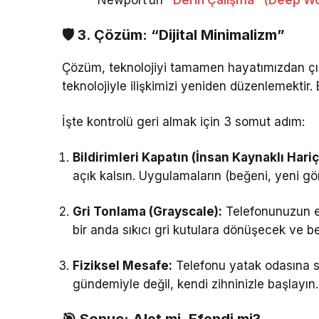
🛡️ 3. Çözüm: “Dijital Minimalizm”
Çözüm, teknolojiyi tamamen hayatımızdan çı
teknolojiyle ilişkimizi yeniden düzenlemektir. 
İşte kontrolü geri almak için 3 somut adım:
Bildirimleri Kapatın (İnsan Kaynaklı Hariç
açık kalsın. Uygulamaların (beğeni, yeni gönd
Gri Tonlama (Grayscale):
Telefonunuzun ek
bir anda sıkıcı gri kutulara dönüşecek ve bey
Fiziksel Mesafe:
Telefonu yatak odasına so
gündemiyle değil, kendi zihninizle başlayın.
🎯 Sonuç: Alet mi, Efendi mi?