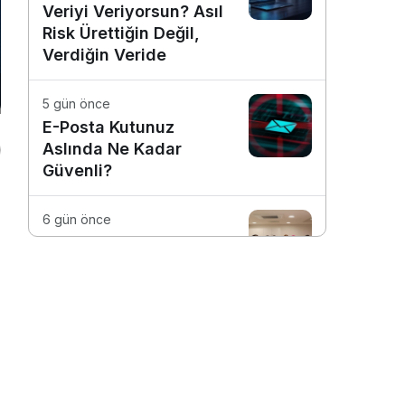
Veriyi Veriyorsun? Asıl
Risk Ürettiğin Değil,
Verdiğin Veride
5 gün önce
E-Posta Kutunuz
Aslında Ne Kadar
Güvenli?
6 gün önce
Dijitalleşme Ebelik
Hizmetlerini
Dönüştürüyor
1 hafta önce
Günlük İşleri Daha
Verimli Hale Getiren 4
Dijital Araç