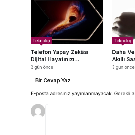
Teknoloji
Teknoloji
Telefon Yapay Zekâsı
Daha Ver
Dijital Hayatınızı
Akıllı Sa
Yönetmeye Nasıl Yardımcı
2 gün önce
3 gün önce
Olabilir?
Bir Cevap Yaz
E-posta adresiniz yayınlanmayacak.
Gerekli a