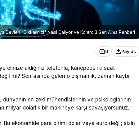
 Devleri "Dikkatinizi" Nasıl Çalıyor ve Kontrolü Geri Alma Rehberi
0
Paylaş
 elinize aldığınız telefonla, kanepede iki saat
z, değil mi? Sonrasında gelen o pişmanlık, zaman kaybı
, dünyanın en zeki mühendislerinin ve psikologlarının
an milyar dolarlık bir makineye karşı savaşıyorsunuz.
. Bu ekonomide para birimi dolar veya euro değil; sizin