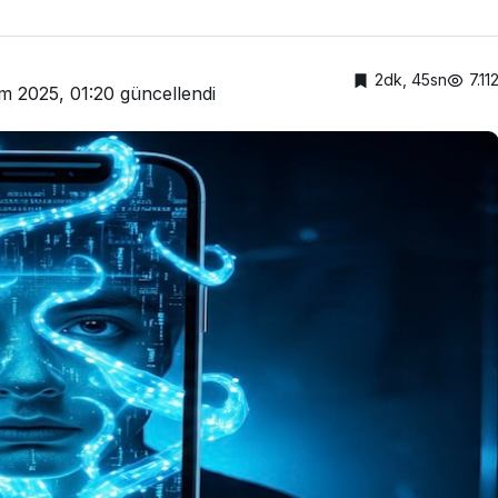
2dk, 45sn
7.11
m 2025, 01:20
güncellendi