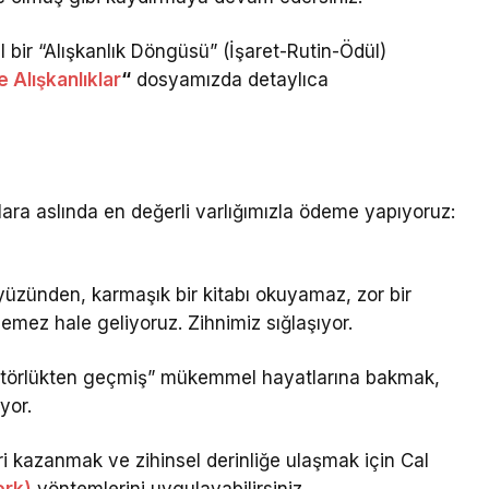
 bir “Alışkanlık Döngüsü” (İşaret-Rutin-Ödül)
 Alışkanlıklar
“
dosyamızda detaylıca
ra aslında en değerli varlığımızla ödeme yapıyoruz:
yüzünden, karmaşık bir kitabı okuyamaz, zor bir
mez hale geliyoruz. Zihnimiz sığlaşıyor.
ratörlükten geçmiş” mükemmel hayatlarına bakmak,
yor.
 kazanmak ve zihinsel derinliğe ulaşmak için Cal
ork)
yöntemlerini uygulayabilirsiniz.