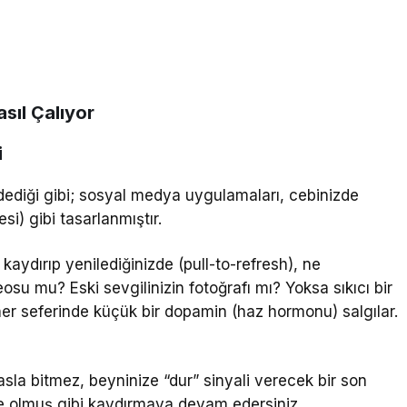
sıl Çalıyor
i
n dediği gibi; sosyal medya uygulamaları, cebinizde
si) gibi tasarlanmıştır.
aydırıp yenilediğinizde (pull-to-refresh), ne
eosu mu? Eski sevgilinizin fotoğrafı mı? Yoksa sıkıcı bir
 her seferinde küçük bir dopamin (haz hormonu) salgılar.
sla bitmez, beyninize “dur” sinyali verecek bir son
ze olmuş gibi kaydırmaya devam edersiniz.