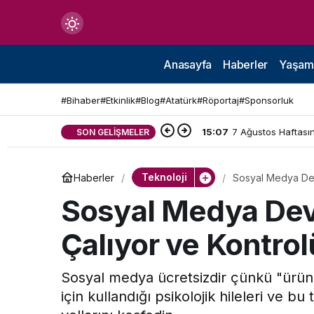
Mod
değiştir
Anasayfa
Haberler
Yaşam
#Bihaber
#Etkinlik
#Blog
#Atatürk
#Röportaj
#Sponsorluk
15:07
7 Ağustos Haftasın
SON GELIŞMELER
çin.
Teknoloji
Haberler
Sosyal Medya Devl
n.
Sosyal Medya Devle
Çalıyor ve Kontro
in.
Sosyal medya ücretsizdir çünkü "ürün" s
için kullandığı psikolojik hileleri ve bu