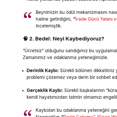
Beynimizin bu ödül mekanizmasını nasıl
haline getirdiğini,
“
İrade Gücü Yalanı ve
incelemiştik.
🧠 2. Bedel: Neyi Kaybediyoruz?
“Ücretsiz” olduğunu sandığımız bu uygulamala
Zamanımız ve odaklanma yeteneğimizle.
Derinlik Kaybı:
Sürekli bölünen dikkatimiz 
problemi çözemez veya derin bir sohbet ede
Gerçeklik Kaybı:
Sürekli başkalarının “kü
kendi hayatımızdan tatmin olmamızı engelli
Kaybolan bu odaklanma yeteneğini geri
Newport’un
“
Derin Çalışma” (Deep W