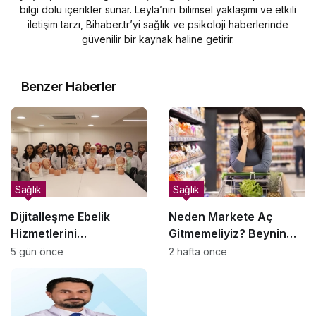
bilgi dolu içerikler sunar. Leyla’nın bilimsel yaklaşımı ve etkili
iletişim tarzı, Bihaber.tr’yi sağlık ve psikoloji haberlerinde
güvenilir bir kaynak haline getirir.
Benzer Haberler
Sağlık
Sağlık
Dijitalleşme Ebelik
Neden Markete Aç
Hizmetlerini
Gitmemeliyiz? Beynin
Dönüştürüyor
Satın Alma Psikolojisi
5 gün önce
2 hafta önce