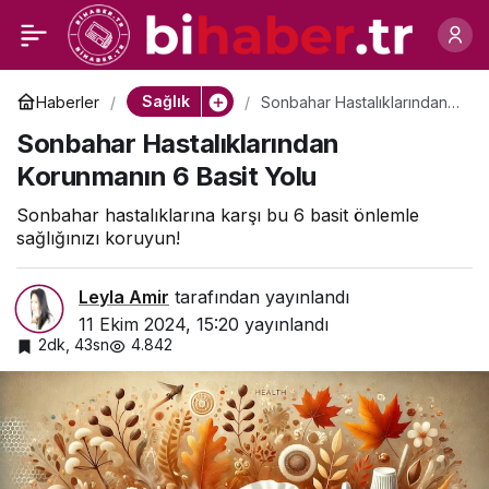
Kadınların En Sık
0
Paylaş
Düştüğü Hatalar!
Sağlık
Haberler
Sonbahar Hastalıklarından
Korunmanın 6 Basit Yolu
Sonbahar Hastalıklarından
Korunmanın 6 Basit Yolu
Sonbahar hastalıklarına karşı bu 6 basit önlemle
sağlığınızı koruyun!
Leyla Amir
tarafından yayınlandı
11 Ekim 2024, 15:20
yayınlandı
2dk, 43sn
4.842