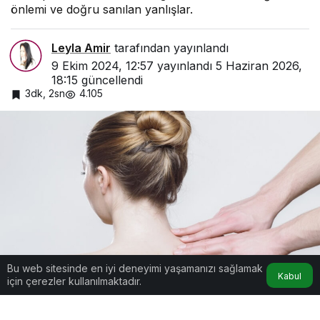
önlemi ve doğru sanılan yanlışlar.
Leyla Amir
tarafından yayınlandı
9 Ekim 2024, 12:57
yayınlandı
5 Haziran 2026,
18:15
güncellendi
3dk, 2sn
4.105
Bu web sitesinde en iyi deneyimi yaşamanızı sağlamak
Kadınların En Sık Düştüğü Hatalar!
Kabul
için çerezler kullanılmaktadır.
Google'da Abone Ol