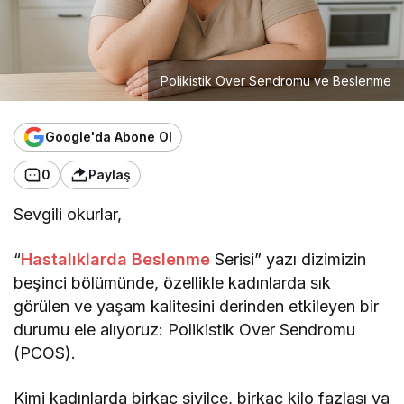
Polikistik Over Sendromu ve Beslenme
Google'da Abone Ol
0
Paylaş
Sevgili okurlar,
“
Hastalıklarda Beslenme
Serisi” yazı dizimizin
beşinci bölümünde, özellikle kadınlarda sık
görülen ve yaşam kalitesini derinden etkileyen bir
durumu ele alıyoruz: Polikistik Over Sendromu
(PCOS).
Kimi kadınlarda birkaç sivilce, birkaç kilo fazlası ya