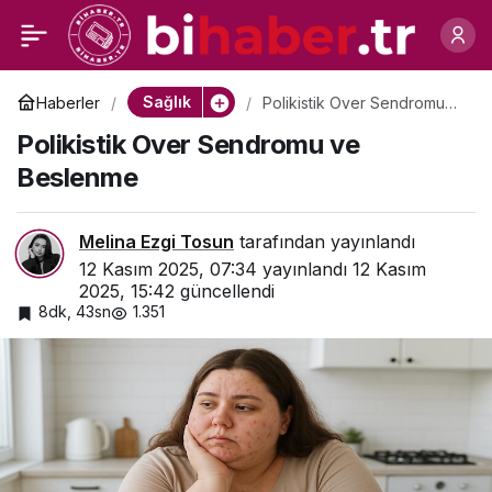
Tiroid Hastalıklarında
0
Paylaş
Beslenme
Sağlık
Haberler
Polikistik Over Sendromu
ve Beslenme
Polikistik Over Sendromu ve
Beslenme
Melina Ezgi Tosun
tarafından yayınlandı
12 Kasım 2025, 07:34
yayınlandı
12 Kasım
2025, 15:42
güncellendi
8dk, 43sn
1.351