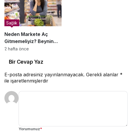
Sağlık
Neden Markete Aç
Gitmemeliyiz? Beynin
Satın Alma Psikolojisi
2 hafta önce
Bir Cevap Yaz
E-posta adresiniz yayınlanmayacak.
Gerekli alanlar
*
ile işaretlenmişlerdir
Yorumunuz
*