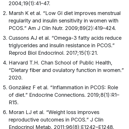
2004;19(1):41–47.
Marsh K et al. “Low GI diet improves menstrual
regularity and insulin sensitivity in women with
PCOS.” Am J Clin Nutr. 2009;89(2):419–424.
Cussons AJ et al. “Omega-3 fatty acids reduce
triglycerides and insulin resistance in PCOS.”
Reprod Biol Endocrinol. 2017;15(1):21.
Harvard T.H. Chan School of Public Health,
“Dietary fiber and ovulatory function in women.”
2020.
González F et al. “Inflammation in PCOS: Role
of diet.” Endocrine Connections. 2019;8(1):R1–
R15.
Moran LJ et al. “Weight loss improves
reproductive outcomes in PCOS.” J Clin
Endocrinol Metab. 2011;96(8):E1242–E1248.