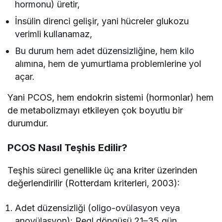
hormonu) üretir,
İnsülin direnci gelişir, yani hücreler glukozu
verimli kullanamaz,
Bu durum hem adet düzensizliğine, hem kilo
alımına, hem de yumurtlama problemlerine yol
açar.
Yani PCOS, hem endokrin sistemi (hormonlar) hem
de metabolizmayı etkileyen çok boyutlu bir
durumdur.
PCOS Nasıl Teşhis Edilir?
Teşhis süreci genellikle üç ana kriter üzerinden
değerlendirilir (Rotterdam kriterleri, 2003):
Adet düzensizliği (oligo-ovülasyon veya
anovülasyon): Regl döngüsü 21–35 gün