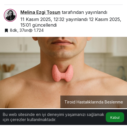
Melina Ezgi Tosun
tarafından yayınlandı
11 Kasım 2025, 12:32
yayınlandı
12 Kasım 2025,
15:01
güncellendi
8dk, 37sn
1.724
Tiroid Hastalıklarında Beslenme
Bu web sitesinde en iyi deneyimi yaşamanızı sağlamak
Kabul
için çerezler kullanılmaktadır.
Google'da Abone Ol