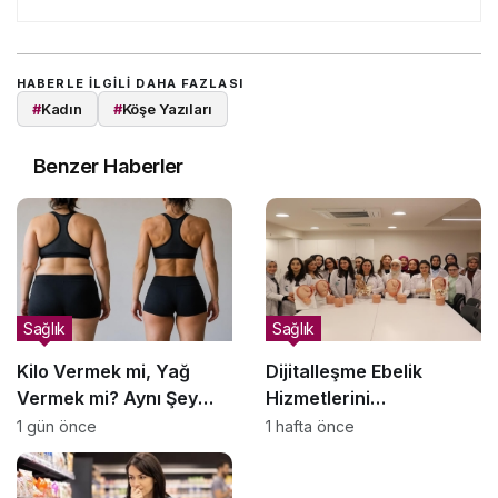
HABERLE ILGILI DAHA FAZLASI
#
Kadın
#
Köşe Yazıları
Benzer Haberler
Sağlık
Sağlık
Kilo Vermek mi, Yağ
Dijitalleşme Ebelik
Vermek mi? Aynı Şey
Hizmetlerini
Sanıyoruz Ama Değil!
Dönüştürüyor
1 gün önce
1 hafta önce