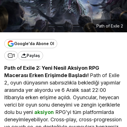
Path of Exile 2
Google'da Abone Ol
1
Paylaş
Path of Exile 2: Yeni Nesil Aksiyon RPG
Macerası Erken Erişimde Başladı!
Path of Exile
2, oyun dünyasının sabırsızlıkla beklediği yapımlar
arasında yer alıyordu ve 6 Aralık saat 22:00
itibarıyla erken erişime açıldı. Oyuncular, heyecan
verici bir oyun sonu deneyimi ve zengin içeriklerle
dolu bu yeni
aksiyon
RPG’yi tüm platformlarda
deneyimleyebiliyor. Cross-play, cross-progression
ve couch co-op desteğiyle oyunculara benzersiz