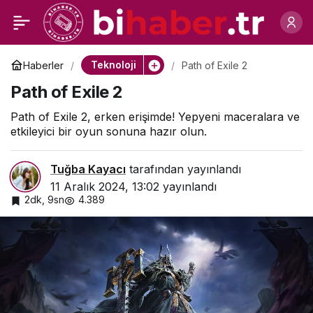
Yapay Zekayla Daha
0
Paylaş
Hızlı ve Etkili E-posta
Teknoloji
Haberler
Path of Exile 2
Path of Exile 2
Nasıl Yazılır?
Path of Exile 2, erken erişimde! Yepyeni maceralara ve
etkileyici bir oyun sonuna hazır olun.
Tuğba Kayacı
tarafından yayınlandı
11 Aralık 2024, 13:02
yayınlandı
2dk, 9sn
4.389