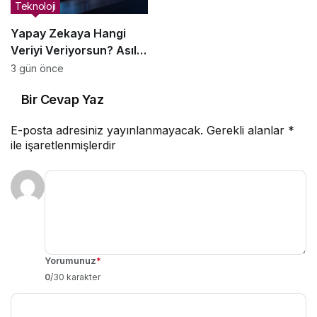
Teknoloji
Yapay Zekaya Hangi
Veriyi Veriyorsun? Asıl
Risk Ürettiğin Değil,
3 gün önce
Verdiğin Veride
Bir Cevap Yaz
E-posta adresiniz yayınlanmayacak.
Gerekli alanlar
*
ile işaretlenmişlerdir
Yorumunuz
*
0
/30 karakter