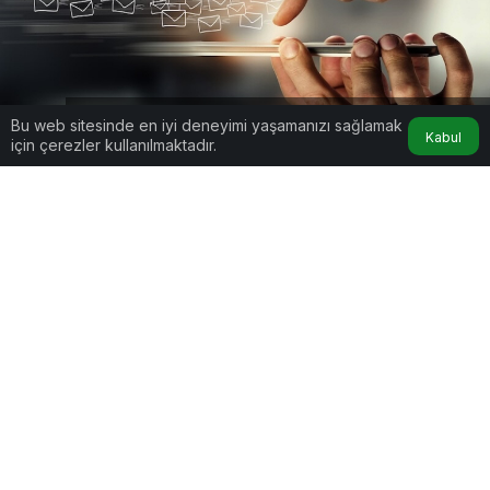
Yapay Zekayla Daha Hızlı ve Etkili E-posta Nasıl Yazılır?
Bu web sitesinde en iyi deneyimi yaşamanızı sağlamak
Kabul
için çerezler kullanılmaktadır.
Google'da Abone Ol
0
Paylaş
E-posta yazmak, iş hayatının vazgeçilmez bir
parçasıdır. Peki Yapay Zekayla Daha Hızlı ve Etkili
E-posta Nasıl Yazılır? Ancak, yoğun iş
temposunda etkili ve profesyonel e-postalar
hazırlamak zaman alabilir. Yapay zeka (AI), bu
süreci hızlandırmak ve optimize etmek için güçlü
bir araç olarak karşımıza çıkıyor. İşte yapay zeka
ile e-posta yazmayı daha verimli hale getirmenin