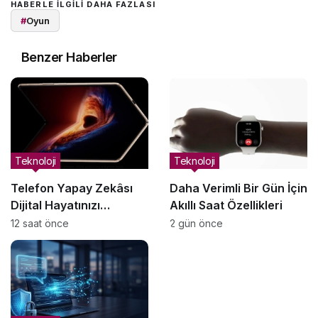
HABERLE ILGILI DAHA FAZLASI
#
Oyun
Benzer Haberler
Teknoloji
Teknoloji
Telefon Yapay Zekâsı
Daha Verimli Bir Gün İçin
Dijital Hayatınızı
Akıllı Saat Özellikleri
Yönetmeye Nasıl
12 saat önce
2 gün önce
Yardımcı Olabilir?