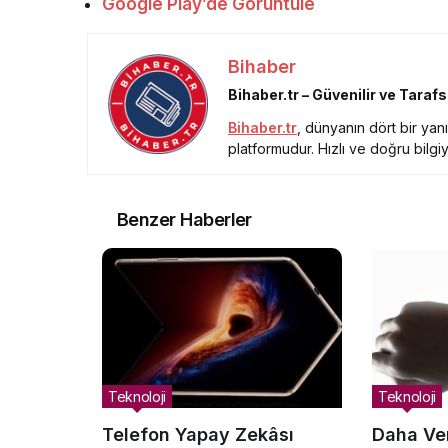
Google Play’de Görüntüle
Bihaber
Bihaber.tr – Güvenilir ve Taraf
Bihaber.tr
, dünyanın dört bir ya
platformudur. Hızlı ve doğru bilgiy
Benzer Haberler
Teknoloji
Teknoloji
Telefon Yapay Zekâsı
Daha Ver