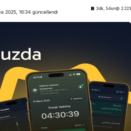
3dk, 54sn
2.22
ıs 2025, 16:34
güncellendi