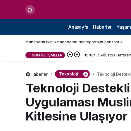
Mod
değiştir
Anasayfa
Haberler
Yaşam
#Bihaber
#Etkinlik
#Blog
#Atatürk
#Röportaj
#Sponsorluk
15:07
7 Ağustos Haftasın
SON GELIŞMELER
çin.
Teknoloji
Haberler
Teknoloji Destekl
Ulaşıyor
n.
Teknoloji Destekl
Uygulaması Musli
in.
Kitlesine Ulaşıyor