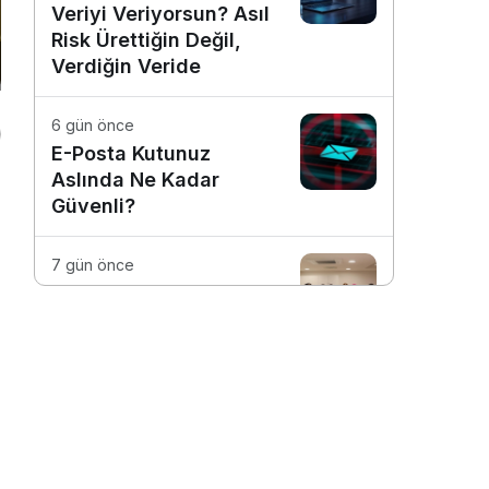
Veriyi Veriyorsun? Asıl
Risk Ürettiğin Değil,
Verdiğin Veride
6 gün önce
E-Posta Kutunuz
Aslında Ne Kadar
Güvenli?
7 gün önce
Dijitalleşme Ebelik
Hizmetlerini
Dönüştürüyor
1 hafta önce
Günlük İşleri Daha
Verimli Hale Getiren 4
Dijital Araç