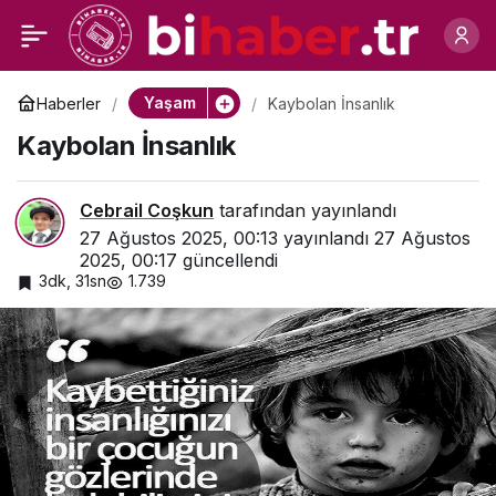
Teknolojide Kadın
0
Paylaş
Liderleri, Sovos’un Ev
Yaşam
Haberler
Kaybolan İnsanlık
Kaybolan İnsanlık
Sahipliğinde Bir Araya
Cebrail Coşkun
tarafından yayınlandı
Geldi
27 Ağustos 2025, 00:13
yayınlandı
27 Ağustos
2025, 00:17
güncellendi
3dk, 31sn
1.739