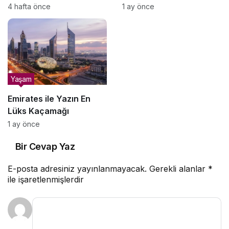
Seçecek Olsanız Neden
Atölyesi” Başlıyor
4 hafta önce
1 ay önce
Yamaç Paraşütü Olmalı?
Yaşam
Emirates ile Yazın En
Lüks Kaçamağı
1 ay önce
Bir Cevap Yaz
E-posta adresiniz yayınlanmayacak.
Gerekli alanlar
*
ile işaretlenmişlerdir