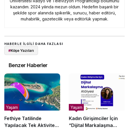
Üniversitesi Radyo ve Televizyon Programcılığı bölümünü
kazandım. 2024 yılında mezun oldum. Hedefim başarılı bir
şekilde spor alanında spikerlik, sunucu, haber editörü,
muhabirlik, gazetecilik veya editörlük yapmak.
HABERLE ILGILI DAHA FAZLASI
#
Köşe Yazıları
Benzer Haberler
Yaşam
Yaşam
Fethiye Tatilinde
Kadın Girişimciler İçin
Yapılacak Tek Aktiviteyi
“Dijital Markalaşma