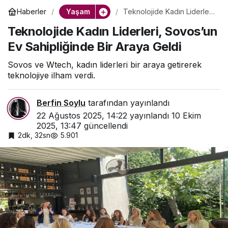
Yaşam
Haberler
Teknolojide Kadın Liderleri,
Sovos’un Ev Sahipliğinde
Teknolojide Kadın Liderleri, Sovos’un
Bir Araya Geldi
Ev Sahipliğinde Bir Araya Geldi
Sovos ve Wtech, kadın liderleri bir araya getirerek
teknolojiye ilham verdi.
Berfin Soylu
tarafından yayınlandı
22 Ağustos 2025, 14:22
yayınlandı
10 Ekim
2025, 13:47
güncellendi
2dk, 32sn
5.901