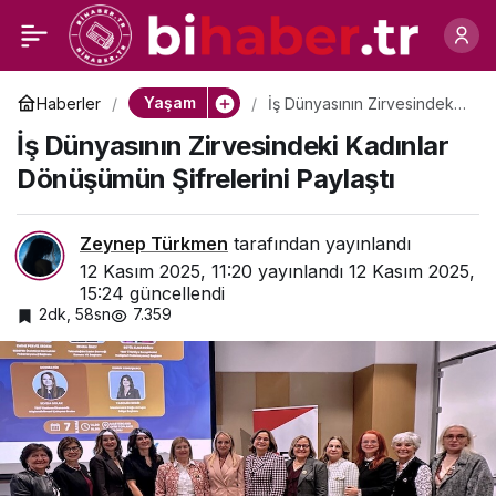
Atatürk’ü Hiç Böyle
0
Paylaş
Görmediniz
Yaşam
Haberler
İş Dünyasının Zirvesindeki
Kadınlar Dönüşümün
İş Dünyasının Zirvesindeki Kadınlar
Şifrelerini Paylaştı
Dönüşümün Şifrelerini Paylaştı
Zeynep Türkmen
tarafından yayınlandı
12 Kasım 2025, 11:20
yayınlandı
12 Kasım 2025,
15:24
güncellendi
2dk, 58sn
7.359