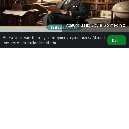
Atatürk'ü Hiç Böyle Görmediniz
Bu web sitesinde en iyi deneyimi yaşamanızı sağlamak
Kabul
için çerezler kullanılmaktadır.
Google'da Abone Ol
0
Paylaş
Modern Türkiye’nin kurucusu Gazi Mustafa Kemal
Atatürk, sadece tarih kitaplarındaki bir figür değil;
stratejik zekası, estetik anlayışı ve doğa sevgisiyle
bugün bile rehberlik eden eşsiz bir liderdir.
Atatürk’ü sadece geçmişte kalmış bir kahraman
olarak tanımlamak, onun evrensel vizyonuna
yapılan en büyük haksızlıktır. Peki, biz onu ne
kadar tanıyoruz? Evet Atatürk’ü Hiç Böyle
Görmediniz! Gelin,
Atatürk etiketi
altında