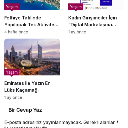
Yaşam
Yaşam
Fethiye Tatilinde
Kadın Girişimciler İçin
Yapılacak Tek Aktiviteyi
“Dijital Markalaşma
Seçecek Olsanız Neden
Atölyesi” Başlıyor
4 hafta önce
1 ay önce
Yamaç Paraşütü Olmalı?
Yaşam
Emirates ile Yazın En
Lüks Kaçamağı
1 ay önce
Bir Cevap Yaz
E-posta adresiniz yayınlanmayacak.
Gerekli alanlar
*