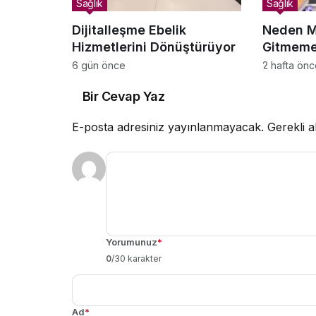
Sağlık
Sağlık
Dijitalleşme Ebelik
Neden M
Hizmetlerini Dönüştürüyor
Gitmeme
Satın Al
6 gün önce
2 hafta ön
Bir Cevap Yaz
E-posta adresiniz yayınlanmayacak.
Gerekli a
Yorumunuz
*
0
/30 karakter
Ad
*