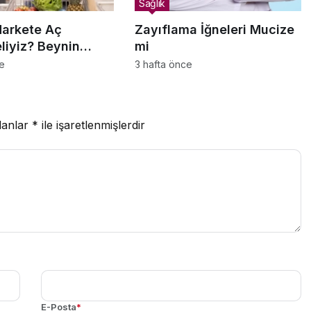
Sağlık
arkete Aç
Zayıflama İğneleri Mucize
liyiz? Beynin
mi
ma Psikolojisi
ce
3 hafta önce
lanlar
*
ile işaretlenmişlerdir
E-Posta
*