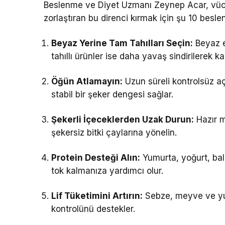
Beslenme ve Diyet Uzmanı Zeynep Acar, vücu
zorlaştıran bu direnci kırmak için şu 10 besle
Beyaz Yerine Tam Tahılları Seçin:
Beyaz e
tahıllı ürünler ise daha yavaş sindirilerek k
Öğün Atlamayın:
Uzun süreli kontrolsüz açl
stabil bir şeker dengesi sağlar.
Şekerli İçeceklerden Uzak Durun:
Hazır m
şekersiz bitki çaylarına yönelin.
Protein Desteği Alın:
Yumurta, yoğurt, balı
tok kalmanıza yardımcı olur.
Lif Tüketimini Artırın:
Sebze, meyve ve yula
kontrolünü destekler.