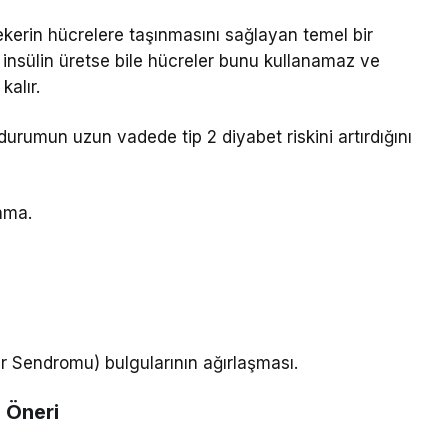
ekerin hücrelere taşınmasını sağlayan temel bir
t insülin üretse bile hücreler bunu kullanamaz ve
alır.
rumun uzun vadede tip 2 diyabet riskini artırdığını
anma.
er Sendromu) bulgularının ağırlaşması.
n Öneri