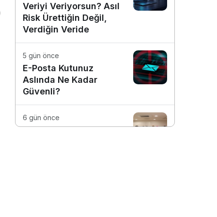
Veriyi Veriyorsun? Asıl
Risk Ürettiğin Değil,
Verdiğin Veride
5 gün önce
E-Posta Kutunuz
Aslında Ne Kadar
Güvenli?
6 gün önce
Dijitalleşme Ebelik
Hizmetlerini
Dönüştürüyor
1 hafta önce
Günlük İşleri Daha
Verimli Hale Getiren 4
Dijital Araç