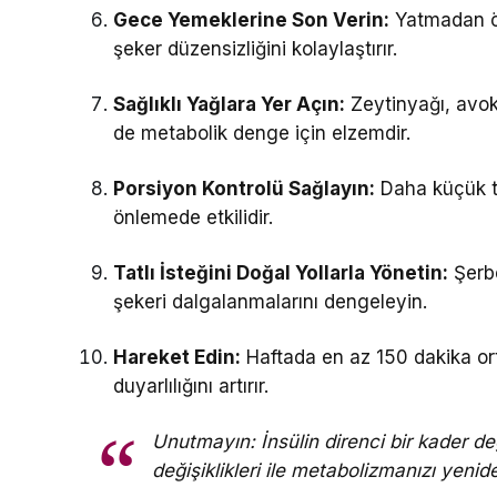
Gece Yemeklerine Son Verin:
Yatmadan önc
şeker düzensizliğini kolaylaştırır.
Sağlıklı Yağlara Yer Açın:
Zeytinyağı, avok
de metabolik denge için elzemdir.
Porsiyon Kontrolü Sağlayın:
Daha küçük ta
önlemede etkilidir.
Tatlı İsteğini Doğal Yollarla Yönetin:
Şerbe
şekeri dalgalanmalarını dengeleyin.
Hareket Edin:
Haftada en az 150 dakika ort
duyarlılığını artırır.
Unutmayın: İnsülin direnci bir kader d
değişiklikleri ile metabolizmanızı yeni