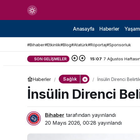
Mod
değiştir
Anasayfa
Haberler
Yaşam
#Bihaber
#Etkinlik
#Blog
#Atatürk
#Röportaj
#Sponsorluk
15:07
7 Ağustos Haftasın
SON GELIŞMELER
çin.
Sağlık
Haberler
İnsülin Direnci Belirti
n.
İnsülin Direnci Beli
in.
Bihaber
tarafından yayınlandı
20 Mayıs 2026, 00:28
yayınlandı