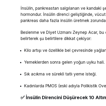
İnsülin, pankreastan salgılanan ve kandaki ş
hormondur. İnsülin direnci geliştiğinde, vücu
pankreas daha fazla insülin üretmek zorunda k
Beslenme ve Diyet Uzmanı Zeynep Acar, bu du
belirterek şu belirtilere dikkat çekiyor:
Kilo artışı ve özellikle bel çevresinde yağl
Yemeklerden sonra gelen yoğun uyku hali.
Sık acıkma ve sürekli tatlı yeme isteği.
Kadınlarda PMOS (eski adıyla Polikistik Ov
✅ İnsülin Direncini Düşürecek 10 Altı