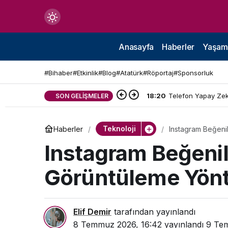
Mod
değiştir
Anasayfa
Haberler
Yaşam
#Bihaber
#Etkinlik
#Blog
#Atatürk
#Röportaj
#Sponsorluk
18:20
Telefon Yapay Zekâ
SON GELIŞMELER
çin.
Teknoloji
Haberler
Instagram Beğeni
n.
Instagram Beğenil
Görüntüleme Yön
in.
Elif Demir
tarafından yayınlandı
8 Temmuz 2026, 16:42
yayınlandı
9 Te