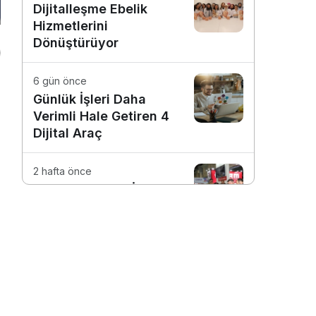
Dijitalleşme Ebelik
Hizmetlerini
Dönüştürüyor
6 gün önce
Günlük İşleri Daha
Verimli Hale Getiren 4
Dijital Araç
2 hafta önce
10. Uluslararası İstanbul
Hırdavat Fuarı, Küresel
Ticaretin Yeni Merkezi
Olmaya Hazırlanıyor
2 hafta önce
Neden Markete Aç
Gitmemeliyiz? Beynin