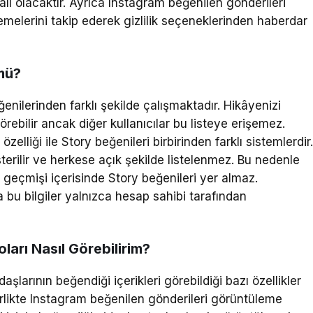
alı olacaktır. Ayrıca Instagram beğenilen gönderileri
elerini takip ederek gizlilik seçeneklerinden haberdar
mü?
enilerinden farklı şekilde çalışmaktadır. Hikâyenizi
örebilir ancak diğer kullanıcılar bu listeye erişemez.
lliği ile Story beğenileri birbirinden farklı sistemlerdir
terilir ve herkese açık şekilde listelenmez. Bu nedenle
geçmişi içerisinde Story beğenileri yer almaz.
a bu bilgiler yalnızca hesap sahibi tarafından
ları Nasıl Görebilirim?
aşlarının beğendiği içerikleri görebildiği bazı özellikler
rlikte Instagram beğenilen gönderileri görüntüleme