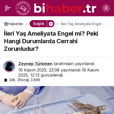
Kanser Hastalıklarında
0
Paylaş
Beslenme
Sağlık
Haberler
İleri Yaş Ameliyata Engel mi?
Peki Hangi Durumlarda
İleri Yaş Ameliyata Engel mi? Peki
Cerrahi Zorunludur?
Hangi Durumlarda Cerrahi
Zorunludur?
Zeynep Türkmen
tarafından yayınlandı
16 Kasım 2025, 22:08
yayınlandı
18 Kasım
2025, 12:13
güncellendi
3dk, 26sn
3.896