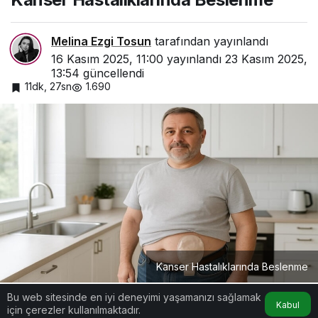
Melina Ezgi Tosun
tarafından yayınlandı
16 Kasım 2025, 11:00
yayınlandı
23 Kasım 2025,
13:54
güncellendi
11dk, 27sn
1.690
Kanser Hastalıklarında Beslenme
Bu web sitesinde en iyi deneyimi yaşamanızı sağlamak
Kabul
için çerezler kullanılmaktadır.
Google'da Abone Ol