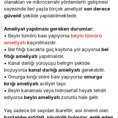
olanakları ve mikrocerrahi yöntemlerin gelişmesi
sayesinde ileri yaşta birçok ameliyat
son derece
güvenli
şekilde yapılabilmektedir.
Ameliyat yapılması gereken durumlar:
• Beyin tümörü bası yapıyorsa
beyin tümörü
ameliyatı
kaçınılmazdır.
• Bel fıtığı bacakta güç kaybına yol açıyorsa
bel
fıtığı ameliyatı
yapılmalıdır.
• Kanal darlığı yürüyüşü belirgin şekilde
bozuyorsa
kanal darlığı ameliyatı
gerekebilir.
• Omurga kırığı sinire bası yapıyorsa
omurga
kırığı ameliyatı
aciliyet taşır.
• Beyin kanaması veya hidrosefali hayatı tehdit
ediyorsa
beyin ameliyatı
zorunlu hale gelir.
Yaş sadece bir sayıdan ibarettir; asıl önemli olan
hastalığın şiddeti, nörolojik bulgular, eşlik eden