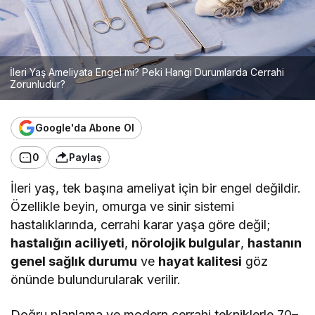
İleri Yaş Ameliyata Engel mi? Peki Hangi Durumlarda Cerrahi
Zorunludur?
Google'da Abone Ol
0
Paylaş
İleri yaş, tek başına ameliyat için bir engel değildir.
Özellikle beyin, omurga ve sinir sistemi
hastalıklarında, cerrahi karar yaşa göre değil;
hastalığın aciliyeti
,
nörolojik bulgular
,
hastanın
genel sağlık durumu
ve
hayat kalitesi
göz
önünde bulundurularak verilir.
Doğru planlama ve modern cerrahi tekniklerle 70–