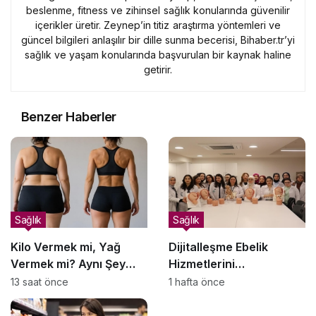
beslenme, fitness ve zihinsel sağlık konularında güvenilir
içerikler üretir. Zeynep’in titiz araştırma yöntemleri ve
güncel bilgileri anlaşılır bir dille sunma becerisi, Bihaber.tr’yi
sağlık ve yaşam konularında başvurulan bir kaynak haline
getirir.
Benzer Haberler
Sağlık
Sağlık
Kilo Vermek mi, Yağ
Dijitalleşme Ebelik
Vermek mi? Aynı Şey
Hizmetlerini
Sanıyoruz Ama Değil!
Dönüştürüyor
13 saat önce
1 hafta önce