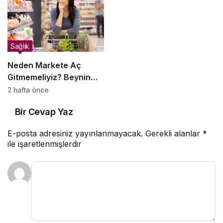
Sağlık
Neden Markete Aç
Gitmemeliyiz? Beynin
Satın Alma Psikolojisi
2 hafta önce
Bir Cevap Yaz
E-posta adresiniz yayınlanmayacak.
Gerekli alanlar
*
ile işaretlenmişlerdir