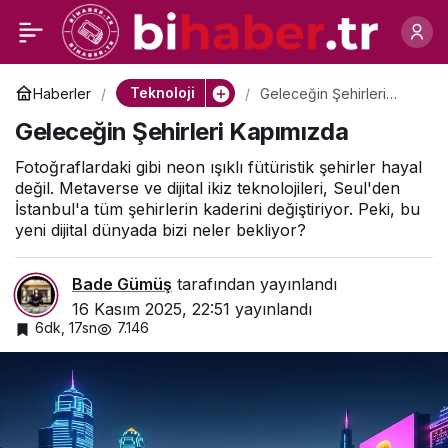
Sosyal Medya Yönetimi
0
Paylaş
Nedir? Etkili Sosyal
Teknoloji
Haberler
Geleceğin Şehirleri
Kapımızda
Geleceğin Şehirleri Kapımızda
Medya Yönetimi İçin 10
Fotoğraflardaki gibi neon ışıklı fütüristik şehirler hayal
değil. Metaverse ve dijital ikiz teknolojileri, Seul'den
Altın İpucu
İstanbul'a tüm şehirlerin kaderini değiştiriyor. Peki, bu
yeni dijital dünyada bizi neler bekliyor?
Bade Gümüş
tarafından yayınlandı
16 Kasım 2025, 22:51
yayınlandı
6dk, 17sn
7.146