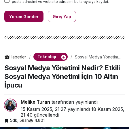
posta adresimi ve web site adresimi bu tarayıcıya kaydet.
Yorum Gönder
Giriş Yap
Teknoloji
Haberler
Sosyal Medya Yönetimi
Nedir? Etkili Sosyal
Sosyal Medya Yönetimi Nedir? Etkili
Medya Yönetimi İçin 10
Altın İpucu
Sosyal Medya Yönetimi İçin 10 Altın
İpucu
Melike Turan
tarafından yayınlandı
15 Kasım 2025, 21:27
yayınlandı
18 Kasım 2025,
21:40
güncellendi
5dk, 58sn
4.801