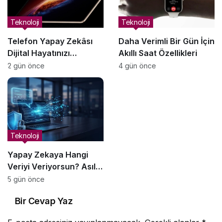
Teknoloji
Teknoloji
Telefon Yapay Zekâsı
Daha Verimli Bir Gün İçin
Dijital Hayatınızı
Akıllı Saat Özellikleri
Yönetmeye Nasıl
2 gün önce
4 gün önce
Yardımcı Olabilir?
Teknoloji
Yapay Zekaya Hangi
Veriyi Veriyorsun? Asıl
Risk Ürettiğin Değil,
5 gün önce
Verdiğin Veride
Bir Cevap Yaz