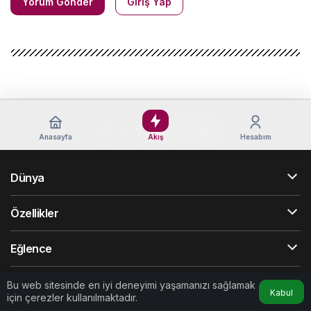
Yorum Gönder
Giriş Yap
Anasayfa
Akış
Hesabım
Dünya
Özellikler
Eğlence
Araçlar
Bu web sitesinde en iyi deneyimi yaşamanızı sağlamak
Kabul
için çerezler kullanılmaktadır.