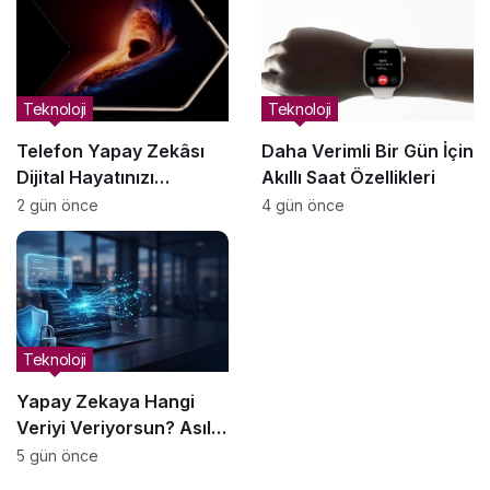
Teknoloji
Teknoloji
Telefon Yapay Zekâsı
Daha Verimli Bir Gün İçin
Dijital Hayatınızı
Akıllı Saat Özellikleri
Yönetmeye Nasıl
2 gün önce
4 gün önce
Yardımcı Olabilir?
Teknoloji
Yapay Zekaya Hangi
Veriyi Veriyorsun? Asıl
Risk Ürettiğin Değil,
5 gün önce
Verdiğin Veride