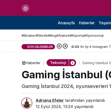
Mod
değiştir
Anasayfa
Haberler
Yaşam
#Bihaber
#Etkinlik
#Blog
#Atatürk
#Röportaj
#Sponsorluk
0:22
En İyi 6 Instagram 
SON GELIŞMELER
çin.
Teknoloji
Haberler
Gaming İstanbul 
n.
Gaming İstanbul (
Gaming İstanbul 2024, oyunseverleri 13
in.
Adriana Efeler
tarafından yayınlandı
12 Eylül 2024, 13:24
yayınlandı