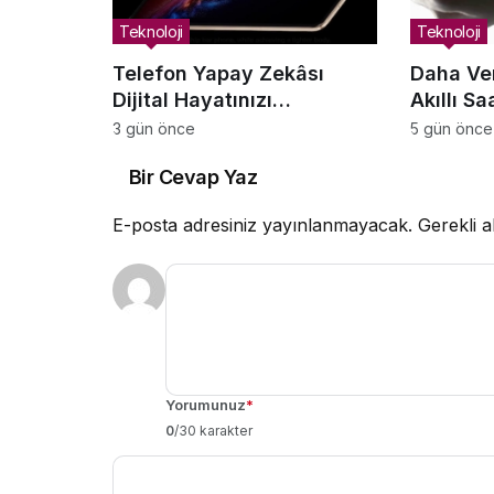
Teknoloji
Teknoloji
Telefon Yapay Zekâsı
Daha Ver
Dijital Hayatınızı
Akıllı Sa
Yönetmeye Nasıl Yardımcı
3 gün önce
5 gün önce
Olabilir?
Bir Cevap Yaz
E-posta adresiniz yayınlanmayacak.
Gerekli a
Yorumunuz
*
0
/30 karakter