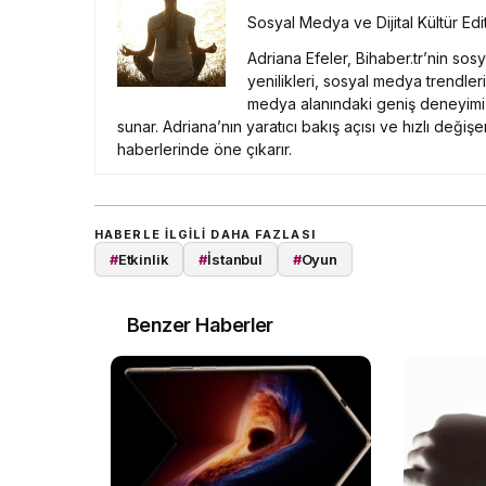
Sosyal Medya ve Dijital Kültür Edi
Adriana Efeler, Bihaber.tr’nin sos
yenilikleri, sosyal medya trendleri
medya alanındaki geniş deneyimi v
sunar. Adriana’nın yaratıcı bakış açısı ve hızlı değişen
haberlerinde öne çıkarır.
HABERLE ILGILI DAHA FAZLASI
#
Etkinlik
#
İstanbul
#
Oyun
Benzer Haberler