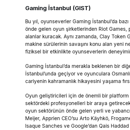
Gaming İstanbul (GIST)
Bu yıl, oyunseverler Gaming İstanbul’da bazı
önde gelen oyun şirketlerinden Riot Games, p
alanlar kuracak. Aynı zamanda, Clay Token Gam
makine sürülerinin savaşını konu alan yeni 
fiziksel bir etkinlikte oyunseverlerin deneyim
Gaming İstanbul’da merakla beklenen bir diğe
İstanbul’unda geçiyor ve oyunculara Osmanlı
cariyenin kahramanlık hikayesini yaşama fırs
Oyun geliştiricileri için de önemli bir platfo
sektördeki profesyonelleri bir araya getirecek
oyun sektörünün önde gelen yerli ve yabancı 
Meijer, Apprien CEO’su Arto Käyhkö, Frogame
Isaque Sanches ve Google’dan Qais Haddad gib