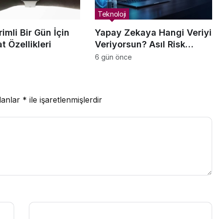
Teknoloji
imli Bir Gün İçin
Yapay Zekaya Hangi Veriyi
at Özellikleri
Veriyorsun? Asıl Risk
Ürettiğin Değil, Verdiğin
6 gün önce
Veride
lanlar
*
ile işaretlenmişlerdir