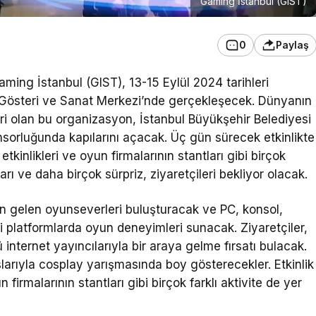
Gaming İstanbul (GIST)
0
Paylaş
ing İstanbul (GIST), 13-15 Eylül 2024 tarihleri
ş Gösteri ve Sanat Merkezi’nde gerçekleşecek. Dünyanın
ri olan bu organizasyon, İstanbul Büyükşehir Belediyesi
nsorluğunda kapılarını açacak. Üç gün sürecek etkinlikte
tkinlikleri ve oyun firmalarının stantları gibi birçok
arı ve daha birçok sürpriz, ziyaretçileri bekliyor olacak.
an gelen oyunseverleri buluşturacak ve PC, konsol,
tli platformlarda oyun deneyimleri sunacak. Ziyaretçiler,
 internet yayıncılarıyla bir araya gelme fırsatı bulacak.
larıyla cosplay yarışmasında boy gösterecekler. Etkinlik
firmalarının stantları gibi birçok farklı aktivite de yer