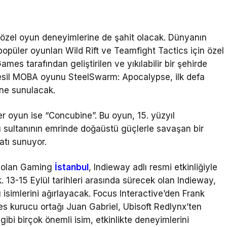
 özel oyun deneyimlerine de şahit olacak. Dünyanın
opüler oyunları Wild Rift ve Teamfight Tactics için özel
es tarafından geliştirilen ve yıkılabilir bir şehirde
nesil MOBA oyunu SteelSwarm: Apocalypse, ilk defa
ine sunulacak.
r oyun ise “Concubine”. Bu oyun, 15. yüzyıl
 sultanının emrinde doğaüstü güçlerle savaşan bir
atı sunuyor.
rm olan Gaming
İstanbul
, Indieway adlı resmi etkinliğiyle
. 13-15 Eylül tarihleri arasında sürecek olan Indieway,
isimlerini ağırlayacak. Focus Interactive’den Frank
s kurucu ortağı Juan Gabriel, Ubisoft Redlynx’ten
i birçok önemli isim, etkinlikte deneyimlerini