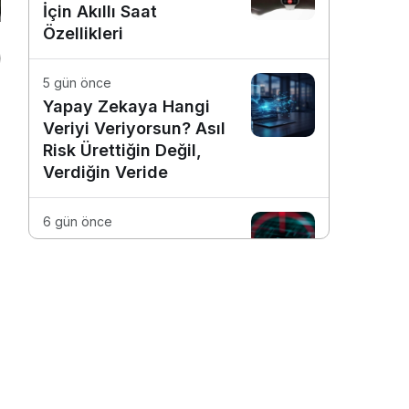
İçin Akıllı Saat
Özellikleri
5 gün önce
Yapay Zekaya Hangi
Veriyi Veriyorsun? Asıl
Risk Ürettiğin Değil,
Verdiğin Veride
6 gün önce
E-Posta Kutunuz
Aslında Ne Kadar
Güvenli?
1 hafta önce
Dijitalleşme Ebelik
Hizmetlerini
Dönüştürüyor