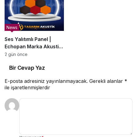
News
Ses Yalıtımlı Panel |
Echopan Marka Akustik
Panel –
2 gün önce
SesBariyerleri.com.tr
Bir Cevap Yaz
E-posta adresiniz yayınlanmayacak.
Gerekli alanlar
*
ile işaretlenmişlerdir