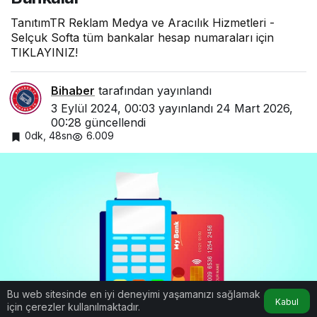
TanıtımTR Reklam Medya ve Aracılık Hizmetleri -
Selçuk Softa tüm bankalar hesap numaraları için
TIKLAYINIZ!
Bihaber
tarafından yayınlandı
3 Eylül 2024, 00:03
yayınlandı
24 Mart 2026,
00:28
güncellendi
0dk, 48sn
6.009
Bu web sitesinde en iyi deneyimi yaşamanızı sağlamak
Kabul
için çerezler kullanılmaktadır.
Bankalar