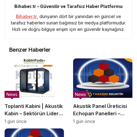
Bihaber.tr – Güvenilir ve Tarafsız Haber Platformu
Bihaber.tr
, dünyanın dört bir yanından en güncel ve
tarafsız haberleri sunan bağımsız bir medya platformudur.
Hızlı ve doğru bilgiye erişim için en güvenilir kaynağınız.
Benzer Haberler
News
News
Toplanti Kabini | Akustik
Akustik Panel Üreticisi
Kabin – Sektörün Lider
Echopan Panelleri –
Üreticisi | KabinPods
SesBariyerleri.com.tr
1 gün önce
1 gün önce