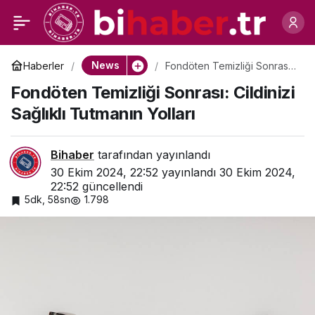
Bankalar
0
Paylaş
News
Haberler
Fondöten Temizliği Sonrası:
Cildinizi Sağlıklı Tutmanın
Fondöten Temizliği Sonrası: Cildinizi
Yolları
Sağlıklı Tutmanın Yolları
Bihaber
tarafından yayınlandı
30 Ekim 2024, 22:52
yayınlandı
30 Ekim 2024,
22:52
güncellendi
5dk, 58sn
1.798