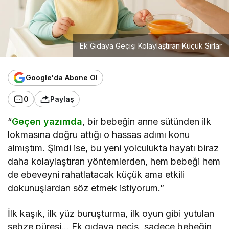
Ek Gıdaya Geçişi Kolaylaştıran Küçük Sırlar
Google'da Abone Ol
0
Paylaş
“
Geçen yazımda
, bir bebeğin anne sütünden ilk
lokmasına doğru attığı o hassas adımı konu
almıştım. Şimdi ise, bu yeni yolculukta hayatı biraz
daha kolaylaştıran yöntemlerden, hem bebeği hem
de ebeveyni rahatlatacak küçük ama etkili
dokunuşlardan söz etmek istiyorum.”
İlk kaşık, ilk yüz buruşturma, ilk oyun gibi yutulan
sebze püresi… Ek gıdaya geçiş, sadece bebeğin