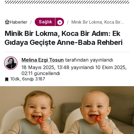
Sağlık
Haberler
Minik Bir Lokma, Koca Bir
Adım: Ek Gıdaya Geçişte
Minik Bir Lokma, Koca Bir Adım: Ek
Anne-Baba Rehberi
Gıdaya Geçişte Anne-Baba Rehberi
Melina Ezgi Tosun
tarafından yayınlandı
18 Mayıs 2025, 13:48
yayınlandı
10 Ekim 2025,
02:11
güncellendi
10dk, 6sn
3.187