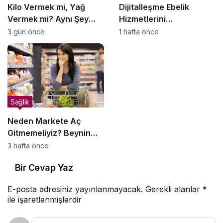
Kilo Vermek mi, Yağ
Dijitalleşme Ebelik
Vermek mi? Aynı Şey
Hizmetlerini
Sanıyoruz Ama Değil!
Dönüştürüyor
3 gün önce
1 hafta önce
Sağlık
Neden Markete Aç
Gitmemeliyiz? Beynin
Satın Alma Psikolojisi
3 hafta önce
Bir Cevap Yaz
E-posta adresiniz yayınlanmayacak.
Gerekli alanlar
*
ile işaretlenmişlerdir