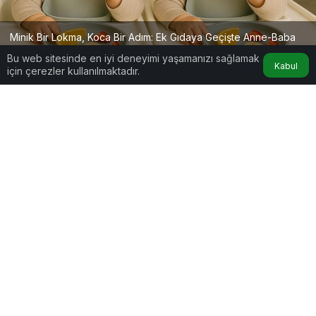
Minik Bir Lokma, Koca Bir Adım: Ek Gıdaya Geçişte Anne-Baba
Rehberi
Bu web sitesinde en iyi deneyimi yaşamanızı sağlamak
Kabul
için çerezler kullanılmaktadır.
Google'da Abone Ol
1
Paylaş
📌 Bir kaşık havuçla başlar her şey…
Düşünün, minik bir ağız aralanıyor, kocaman bir
merakla kaşığa uzanıyor. Biraz şüphe, biraz
heyecan, biraz da şaşkınlık… Bu sadece bir havuç
püresi değil. Bu bir adım. Bebeğinizin damak
hafızasında ilk iz, gelecekteki yemek
alışkanlıklarının temel taşı. İşte o ilk lokma, sadece
mideyi değil, kalbi, zihni ve geleceği de besliyor.