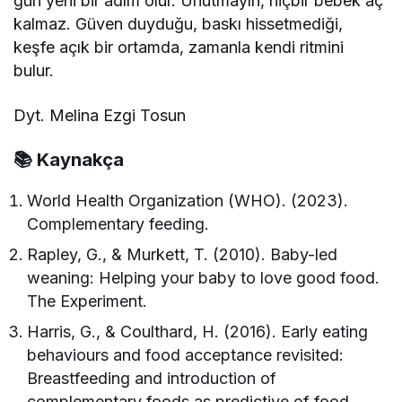
gün yeni bir adım olur. Unutmayın, hiçbir bebek aç
kalmaz. Güven duyduğu, baskı hissetmediği,
keşfe açık bir ortamda, zamanla kendi ritmini
bulur.
Dyt. Melina Ezgi Tosun
📚 Kaynakça
World Health Organization (WHO). (2023).
Complementary feeding.
Rapley, G., & Murkett, T. (2010). Baby-led
weaning: Helping your baby to love good food.
The Experiment.
Harris, G., & Coulthard, H. (2016). Early eating
behaviours and food acceptance revisited:
Breastfeeding and introduction of
complementary foods as predictive of food