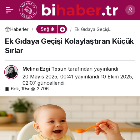
Minik Bir Lokma, Koca
1
Paylaş
Bir Adım: Ek Gıdaya
Sağlık
Haberler
Ek Gıdaya Geçişi
Kolaylaştıran Küçük Sırlar
Ek Gıdaya Geçişi Kolaylaştıran Küçük
Geçişte Anne-Baba
Sırlar
Rehberi
Melina Ezgi Tosun
tarafından yayınlandı
20 Mayıs 2025, 00:41
yayınlandı
10 Ekim 2025,
02:07
güncellendi
6dk, 19sn
2.796