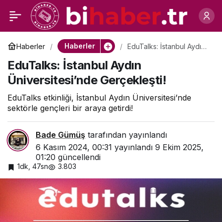
Derya Güzel ile Sağlıklı
0
Paylaş
Beslenme Üzerine
Haberler
Haberler
EduTalks: İstanbul Aydın
Üniversitesi’nde
EduTalks: İstanbul Aydın
Gerçekleşti!
Röportaj
Üniversitesi’nde Gerçekleşti!
EduTalks etkinliği, İstanbul Aydın Üniversitesi’nde
sektörle gençleri bir araya getirdi!
Bade Gümüş
tarafından yayınlandı
6 Kasım 2024, 00:31
yayınlandı
9 Ekim 2025,
01:20
güncellendi
1dk, 47sn
3.803