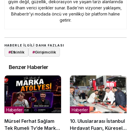
giyim değil, güzellik, dekorasyon ve yaşam tarzı alanlarında
da ilham verici içerikler sunar. Bade’nin vizyoner yaklaşımı,
Bihaber.tr’yi modada öncü ve yenilikçi bir platform haline
getirir.
HABERLE ILGILI DAHA FAZLASI
#
Etkinlik
#
Girişimcilik
Benzer Haberler
Haberler
Haberler
Mürsel Ferhat Sağlam
10. Uluslararası İstanbul
Tek Rumeli Tv’de Marka
Hırdavat Fuarı, Küresel