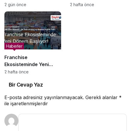
Atölyesi Programına
Ticaretin Yeni Merkezi
2 gün önce
2 hafta önce
Konuk Oldu
Olmaya Hazırlanıyor
Haberler
Franchise
Ekosisteminde Yeni
Dönem Başlıyor: Bayim
2 hafta önce
Olur Musun? Fuarı 2026
Bir Cevap Yaz
İçin Geri Sayım!
E-posta adresiniz yayınlanmayacak.
Gerekli alanlar
*
ile işaretlenmişlerdir