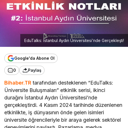
EduTalks: İstanbul Aydın Üniversitesi’nde Gerçekleşti!
Google'da Abone Ol
0
Paylaş
Bihaber.TR
tarafından desteklenen “EduTalks:
Üniversite Buluşmaları” etkinlik serisi, ikinci
durağını İstanbul Aydın Üniversitesi’nde
gerçekleştirdi. 4 Kasım 2024 tarihinde düzenlenen
etkinlikte, iş dünyasının önde gelen isimleri
üniversite öğrencileriyle bir araya gelerek sektörel
deneyimlerini paylaştı. Pazarlama, medya,