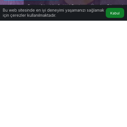
Derya Güzel ile Sağlıklı Beslenme Üzerine Röportaj
Bu web sitesinde en iyi deneyimi yaşamanızı sağlamak
Kabul
için çerezler kullanılmaktadır.
Google'da Abone Ol
0
Paylaş
Uzman Diyetisyen, Gıda Teknikeri, Beslenme
Uzmanı ve Eğitmen
Derya Güzel
ile sağlıklı
beslenme üzerine keyifli bir röportaj
gerçekleştirdik. Söyleşide hem diyete dair
merak edilenleri hem de doğru beslenmenin
püf noktalarını konuştuk.
Derya Güzel Kimdir? Bize biraz kendinizden
bahseder misiniz?
Derya GÜZEL:
Elbette, hem akademik hem de