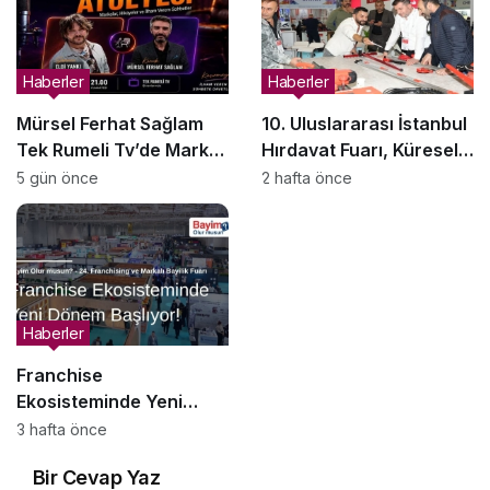
Haberler
Haberler
Mürsel Ferhat Sağlam
10. Uluslararası İstanbul
Tek Rumeli Tv’de Marka
Hırdavat Fuarı, Küresel
Atölyesi Programına
Ticaretin Yeni Merkezi
5 gün önce
2 hafta önce
Konuk Oldu
Olmaya Hazırlanıyor
Haberler
Franchise
Ekosisteminde Yeni
Dönem Başlıyor: Bayim
3 hafta önce
Olur Musun? Fuarı 2026
Bir Cevap Yaz
İçin Geri Sayım!