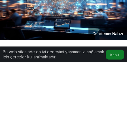
Gündemin Nabzı
Google'da Abone Ol
Bu web sitesinde en iyi deneyimi yaşamanızı sağlamak
Kabul
için çerezler kullanılmaktadır.
0
Paylaş
Gündemin Nabzı: 31 Mayıs 2026’da Türkiye ve
Dünyayı Neler Konuşuyor? Gündem, dijital
dünyanın hızıyla birleştiğinde ortaya bazen tahmin
edilemez, bazen de merak uyandırıcı bir tablo
çıkıyor. 31 Mayıs 2026 itibarıyla Google arama
trendlerinde zirveyi zorlayan; siyasetten spora,
doğa olaylarından yaşam tarzına kadar uzanan