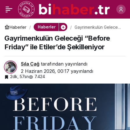
Gündemin Nabzı
0
Paylaş
Haberler
Haberler
Gayrimenkulün Geleceği
“Before Friday” ile
Gayrimenkulün Geleceği “Before
Etiler’de Şekilleniyor
Friday” ile Etiler’de Şekilleniyor
Sıla Çağ
tarafından yayınlandı
2 Haziran 2026, 00:17
yayınlandı
2dk, 57sn
7.424