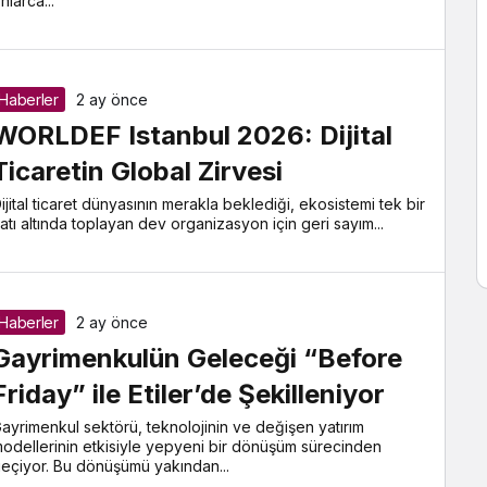
nlarca...
Haberler
2 ay önce
WORLDEF Istanbul 2026: Dijital
Ticaretin Global Zirvesi
ijital ticaret dünyasının merakla beklediği, ekosistemi tek bir
atı altında toplayan dev organizasyon için geri sayım...
Haberler
2 ay önce
Gayrimenkulün Geleceği “Before
Friday” ile Etiler’de Şekilleniyor
ayrimenkul sektörü, teknolojinin ve değişen yatırım
odellerinin etkisiyle yepyeni bir dönüşüm sürecinden
eçiyor. Bu dönüşümü yakından...