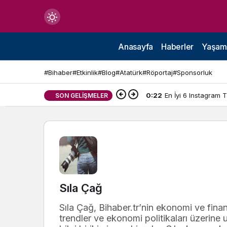
Mod
değiştir
Anasayfa
Haberler
Yaşam
#Bihaber
#Etkinlik
#Blog
#Atatürk
#Röportaj
#Sponsorluk
0:22
En İyi 6 Instagram 
SON GELIŞMELER
çin.
n.
in.
Sıla Çağ
Sıla Çağ, Bihaber.tr’nin ekonomi ve finan
trendler ve ekonomi politikaları üzerine