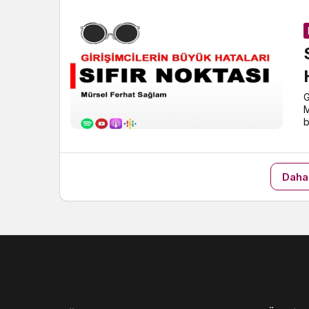
G
M
b
Daha