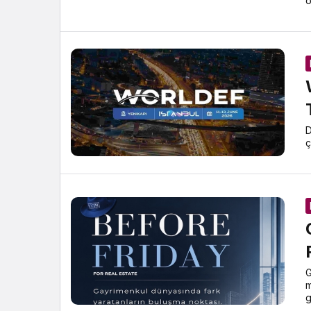
o
D
ç
G
m
g