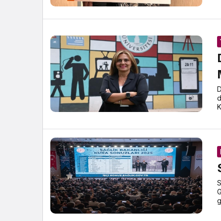
D
d
K
S
G
g