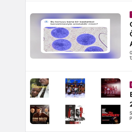
G
1
S
P