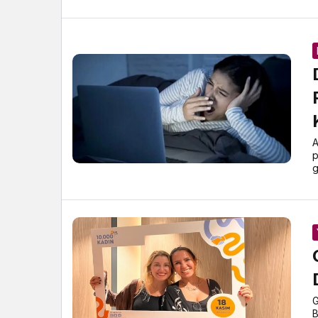
A
p
g
G
B