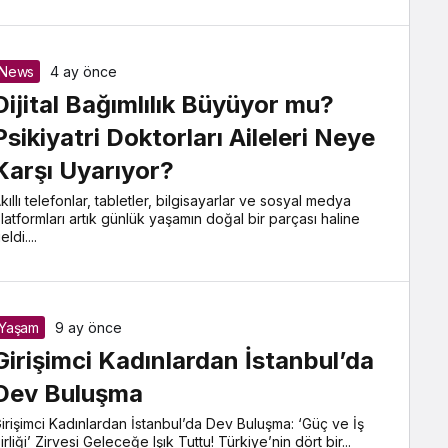
News
4 ay önce
Dijital Bağımlılık Büyüyor mu?
Psikiyatri Doktorları Aileleri Neye
Karşı Uyarıyor?
kıllı telefonlar, tabletler, bilgisayarlar ve sosyal medya
latformları artık günlük yaşamın doğal bir parçası haline
eldi....
Yaşam
9 ay önce
Girişimci Kadınlardan İstanbul’da
Dev Buluşma
irişimci Kadınlardan İstanbul’da Dev Buluşma: ‘Güç ve İş
irliği’ Zirvesi Geleceğe Işık Tuttu! Türkiye’nin dört bir...