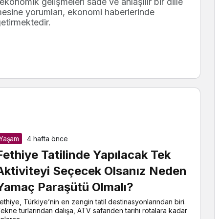
 ekonomik gelişmeleri sade ve anlaşılır bir dille
emesine yorumları, ekonomi haberlerinde
getirmektedir.
Yaşam
4 hafta önce
Fethiye Tatilinde Yapılacak Tek
Aktiviteyi Seçecek Olsanız Neden
Yamaç Paraşütü Olmalı?
ethiye, Türkiye’nin en zengin tatil destinasyonlarından biri.
ekne turlarından dalışa, ATV safariden tarihi rotalara kadar