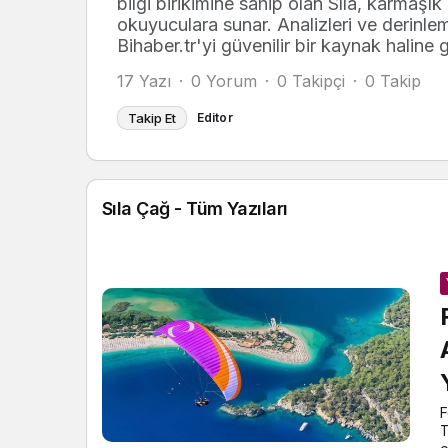
bilgi birikimine sahip olan Sıla, karmaşık
okuyuculara sunar. Analizleri ve derinl
Bihaber.tr'yi güvenilir bir kaynak haline 
17 Yazı
0 Yorum
0 Takipçi
0 Takip
Takip Et
Editor
Sıla Çağ - Tüm Yazıları
F
T