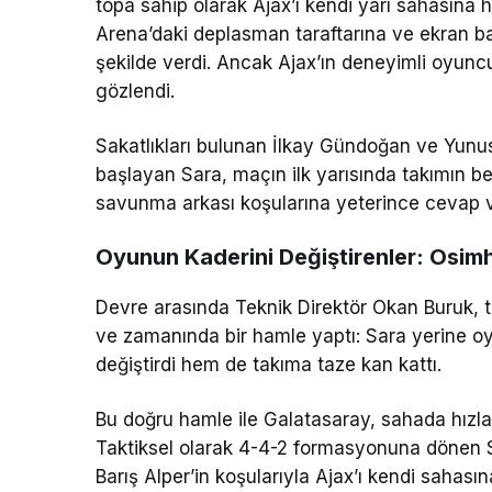
topa sahip olarak Ajax’ı kendi yarı sahasına
Arena’daki deplasman taraftarına ve ekran b
şekilde verdi. Ancak Ajax’ın deneyimli oyu
gözlendi.
Sakatlıkları bulunan İlkay Gündoğan ve Yu
başlayan Sara, maçın ilk yarısında takımın b
savunma arkası koşularına yeterince cevap 
Oyunun Kaderini Değiştirenler: Osimh
Devre arasında Teknik Direktör Okan Buruk, 
ve zamanında bir hamle yaptı: Sara yerine oyu
değiştirdi hem de takıma taze kan kattı.
Bu doğru hamle ile Galatasaray, sahada hızl
Taktiksel olarak 4-4-2 formasyonuna dönen Sar
Barış Alper’in koşularıyla Ajax’ı kendi sahası