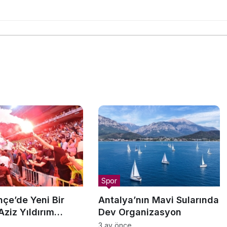
Spor
çe’de Yeni Bir
Antalya’nın Mavi Sularında
ziz Yıldırım
Dev Organizasyon
 Başkan!
3 ay önce