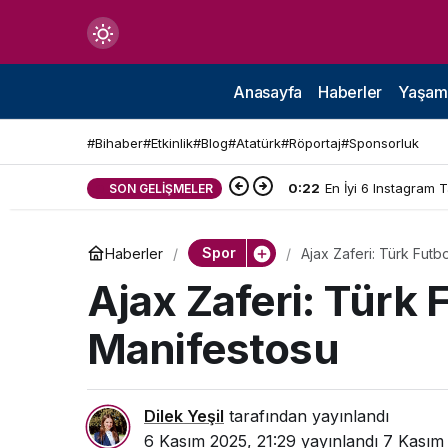
Mod
değiştir
Anasayfa
Haberler
Yaşam
#Bihaber
#Etkinlik
#Blog
#Atatürk
#Röportaj
#Sponsorluk
0:22
En İyi 6 Instagram 
SON GELIŞMELER
çin.
Spor
Haberler
Ajax Zaferi: Türk Fut
n.
Ajax Zaferi: Türk
Manifestosu
in.
Dilek Yeşil
tarafından yayınlandı
6 Kasım 2025, 21:29
yayınlandı
7 Kasım 