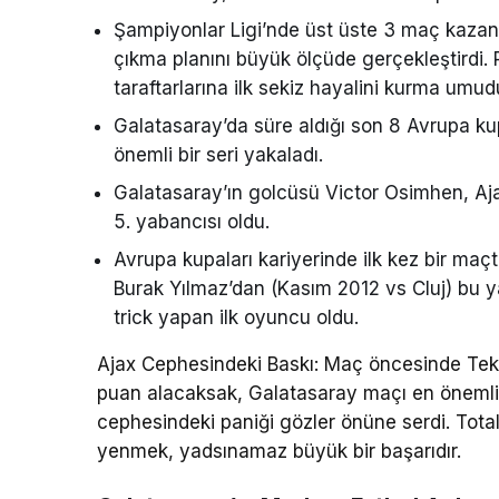
Şampiyonlar Ligi’nde üst üste 3 maç kazanm
çıkma planını büyük ölçüde gerçekleştirdi. 
taraftarlarına ilk sekiz hayalini kurma umud
Galatasaray’da süre aldığı son 8 Avrupa k
önemli bir seri yakaladı.
Galatasaray’ın golcüsü Victor Osimhen, Ajax 
5. yabancısı oldu.
Avrupa kupaları kariyerinde ilk kez bir ma
Burak Yılmaz’dan (Kasım 2012 vs Cluj) bu 
trick yapan ilk oyuncu oldu.
Ajax Cephesindeki Baskı: Maç öncesinde Tekn
puan alacaksak, Galatasaray maçı en önemli f
cephesindeki paniği gözler önüne serdi. Tota
yenmek, yadsınamaz büyük bir başarıdır.