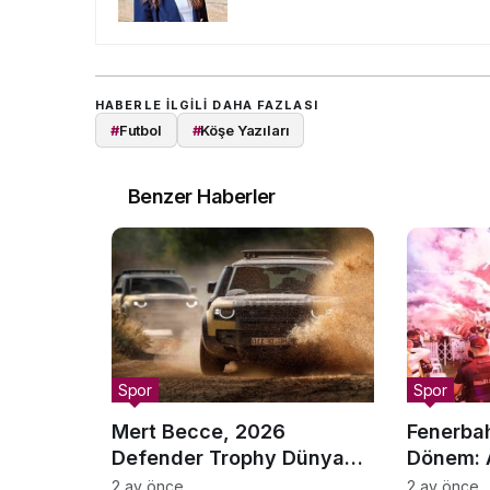
HABERLE ILGILI DAHA FAZLASI
#
Futbol
#
Köşe Yazıları
Benzer Haberler
Spor
Spor
Mert Becce, 2026
Fenerbah
Defender Trophy Dünya
Dönem: A
Finali’ne Gidiyor
Yeniden
2 ay önce
2 ay önce