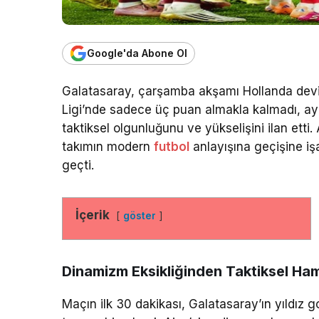
Google'da Abone Ol
Galatasaray, çarşamba akşamı Hollanda devi
Ligi’nde sadece üç puan almakla kalmadı, a
taktiksel olgunluğunu ve yükselişini ilan etti
takımın modern
futbol
anlayışına geçişine işa
geçti.
İçerik
göster
Dinamizm Eksikliğinden Taktiksel Ha
Maçın ilk 30 dakikası, Galatasaray’ın yıldız 