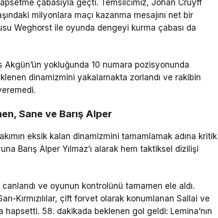
 hapsetme çabasıyla geçti. Temsilcimiz, Johan Cruyff
aşındaki milyonlara maçı kazanma mesajını net bir
ncusu Weghorst ile oyunda dengeyi kurma çabası da
nus Akgün’ün yokluğunda 10 numara pozisyonunda
eklenen dinamizmini yakalamakta zorlandı ve rakibin
veremedi.
en, Sane ve Barış Alper
takımın eksik kalan dinamizmini tamamlamak adına kritik
na Barış Alper Yılmaz’ı alarak hem taktiksel dizilişi
a canlandı ve oyunun kontrolünü tamamen ele aldı.
ı-Kırmızılılar, çift forvet olarak konumlanan Sallai ve
na hapsetti. 58. dakikada beklenen gol geldi: Lemina’nın