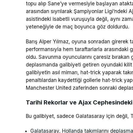
topu alıp Sane’ye vermesiyle başlayan atak
arasından sıyrılarak Şampiyonlar Ligi’ndeki 
asistindeki isabetli vuruşuyla değil, aynı zam
yeteneğiyle de maç boyunca göz doldurdu.
Barış Alper Yılmaz, oyuna sonradan girerek t
performansıyla hem taraftarlarla arasındaki 
oldu. Savunma oyuncularını çaresiz bırakan gü
deplasmanda galibiyeti getiren oyundaki kili
galibiyetin asıl mimarı, hat-trick yaparak tak
penaltılardan kaydettiği gollerle hat-trick ya
Manchester United zaferinden sonraki deplasm
Tarihi Rekorlar ve Ajax Cephesindeki
Bu galibiyet, sadece Galatasaray için değil, T
Galatasaray, Hollanda takımlarını deplasman