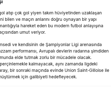
şı
gol atıp çok gol yiyen takım hüviyetinden uzaklaşan
ni bilen ve maçın anlarını doğru oynayan bir yapı
mantığıyla hareket eden bu modern futbol anlayışına
çısından umut veriyor.
imsedi ve kendisinin de Şampiyonlar Ligi arenasında
azzam performansı, Avrupalı devlerin radarına şimdiden
rmunda elde tutmak zorlu bir mücadele olacak.
i perçinlemekle kalmayacak, aynı zamanda ligdeki
ray, bir sonraki maçında evinde Union Saint-Gilloise ile
nüştürmek için galibiyeti hedefleyecek.