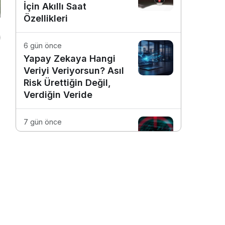
İçin Akıllı Saat
Özellikleri
6 gün önce
Yapay Zekaya Hangi
Veriyi Veriyorsun? Asıl
Risk Ürettiğin Değil,
Verdiğin Veride
7 gün önce
E-Posta Kutunuz
Aslında Ne Kadar
Güvenli?
1 hafta önce
Dijitalleşme Ebelik
Hizmetlerini
Dönüştürüyor