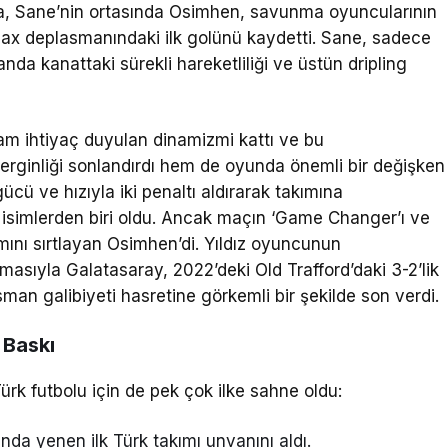
ta, Sane’nin ortasında Osimhen, savunma oyuncularının
Ajax deplasmanındaki ilk golünü kaydetti. Sane, sadece
anda kanattaki sürekli hareketliliği ve üstün dripling
am ihtiyaç duyulan dinamizmi kattı ve bu
gerginliği sonlandırdı hem de oyunda önemli bir değişken
cü ve hızıyla iki penaltı aldırarak takımına
t isimlerden biri oldu. Ancak maçın ‘Game Changer’ı ve
ımını sırtlayan Osimhen’di. Yıldız oyuncunun
pmasıyla Galatasaray, 2022’deki Old Trafford’daki 3-2’lik
an galibiyeti hasretine görkemli bir şekilde son verdi.
 Baskı
ürk futbolu için de pek çok ilke sahne oldu:
da yenen ilk Türk takımı unvanını aldı.