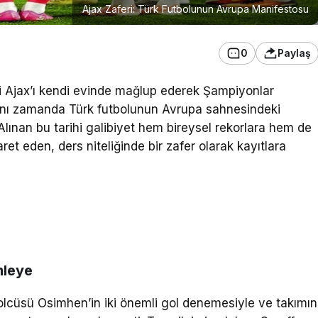
Ajax Zaferi: Türk Futbolunun Avrupa Manifestosu
0
Paylaş
 Ajax’ı kendi evinde mağlup ederek Şampiyonlar
ynı zamanda Türk futbolunun Avrupa sahnesindeki
. Alınan bu tarihi galibiyet hem bireysel rekorlara hem de
ret eden, ders niteliğinde bir zafer olarak kayıtlara
mleye
golcüsü Osimhen’in iki önemli gol denemesiyle ve takımın