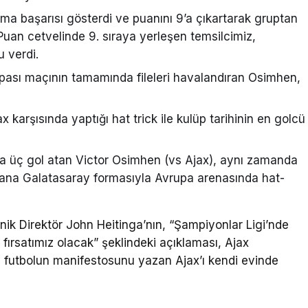
a başarısı gösterdi ve puanını 9’a çıkartarak gruptan
Puan cetvelinde 9. sıraya yerleşen temsilcimiz,
u verdi.
upası maçının tamamında fileleri havalandıran Osimhen,
karşısında yaptığı hat trick ile kulüp tarihinin en golcü
çta üç gol atan Victor Osimhen (vs Ajax), aynı zamanda
yana Galatasaray formasıyla Avrupa arenasında hat-
ik Direktör John Heitinga’nın, “Şampiyonlar Ligi’nde
ırsatımız olacak” şeklindeki açıklaması, Ajax
l futbolun manifestosunu yazan Ajax’ı kendi evinde