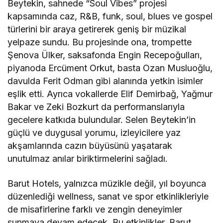
Beytekin, sahnede “Soul Vibes” projesi
kapsamında caz, R&B, funk, soul, blues ve gospel
türlerini bir araya getirerek geniş bir müzikal
yelpaze sundu. Bu projesinde ona, trompette
Şenova Ülker, saksafonda Engin Recepoğulları,
piyanoda Ercüment Orkut, basta Ozan Musluoğlu,
davulda Ferit Odman gibi alanında yetkin isimler
eşlik etti. Ayrıca vokallerde Elif Demirbağ, Yağmur
Bakar ve Zeki Bozkurt da performanslarıyla
gecelere katkıda bulundular. Selen Beytekin’in
güçlü ve duygusal yorumu, izleyicilere yaz
akşamlarında cazın büyüsünü yaşatarak
unutulmaz anılar biriktirmelerini sağladı.
Barut Hotels, yalnızca müzikle değil, yıl boyunca
düzenlediği wellness, sanat ve spor etkinlikleriyle
de misafirlerine farklı ve zengin deneyimler
sunmaya devam edecek. Bu etkinlikler, Barut