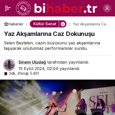
13 Eylül Cuma Günü
0
Paylaş
Vizyona Girecek Filmler
Kültür Sanat
Haberler
Yaz Akşamlarına Caz
Dokunuşu
Yaz Akşamlarına Caz Dokunuşu
Selen Beytekin, cazın büyüsünü yaz akşamlarına
taşıyarak unutulmaz performanslar sundu.
Sinem Uludağ
tarafından yayınlandı
15 Eylül 2024, 02:04
yayınlandı
2dk, 41sn
5.401