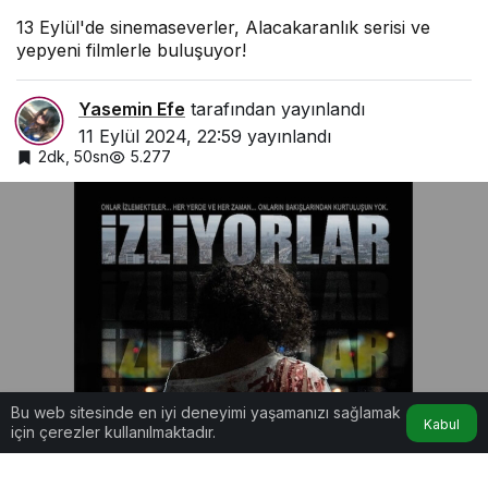
13 Eylül'de sinemaseverler, Alacakaranlık serisi ve
yepyeni filmlerle buluşuyor!
Yasemin Efe
tarafından yayınlandı
11 Eylül 2024, 22:59
yayınlandı
2dk, 50sn
5.277
Bu web sitesinde en iyi deneyimi yaşamanızı sağlamak
Kabul
için çerezler kullanılmaktadır.
13 Eylül Cuma Günü Vizyona Girecek Filmler