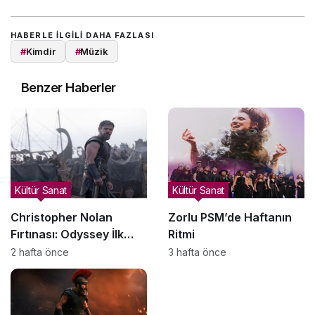
HABERLE ILGILI DAHA FAZLASI
#
Kimdir
#
Müzik
Benzer Haberler
Kültür Sanat
Kültür Sanat
Christopher Nolan
Zorlu PSM’de Haftanın
Fırtınası: Odyssey İlk
Ritmi
Hafta Sonunda Gişeyi
2 hafta önce
3 hafta önce
Salladı!