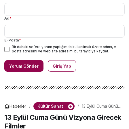
Ad
*
E-Posta
*
Bir dahaki sefere yorum yaptığımda kullanılmak üzere adımı, e-
posta adresimi ve web site adresimi bu tarayıcıya kaydet.
Yorum Gönder
Giriş Yap
Kültür Sanat
Haberler
13 Eylül Cuma Günü
Vizyona Girecek
13 Eylül Cuma Günü Vizyona Girecek
Filmler
Filmler