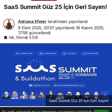
Geri Sayım!
SaaS Summit Güz 25 İçin Geri Sayım!
Adriana Efeler
tarafından yayınlandı
9 Ekim 2025, 00:01
yayınlandı
18 Kasım 2025,
17:58
güncellendi
1dk, 59sn
5.536
SaaS Summit Güz 25 İçin Geri Sayım!
Bu web sitesinde en iyi deneyimi yaşamanızı sağlamak