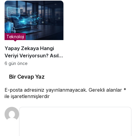
Yardımcı Olabilir?
Teknoloji
Yapay Zekaya Hangi
Veriyi Veriyorsun? Asıl
Risk Ürettiğin Değil,
6 gün önce
Verdiğin Veride
Bir Cevap Yaz
E-posta adresiniz yayınlanmayacak.
Gerekli alanlar
*
ile işaretlenmişlerdir