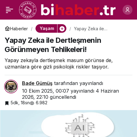
SaaS Summit Güz 25 İçin
0
Paylaş
Geri Sayım!
Yaşam
Haberler
Yapay Zeka ile
Dertleşmenin Görünmeyen
Yapay Zeka ile Dertleşmenin
Tehlikeleri!
Görünmeyen Tehlikeleri!
Yapay zekayla dertleşmek masum görünse de,
uzmanlara göre gizli psikolojik riskler taşıyor.
Bade Gümüş
tarafından yayınlandı
10 Ekim 2025, 00:07
yayınlandı
4 Haziran
2026, 22:10
güncellendi
5dk, 18sn
6.982