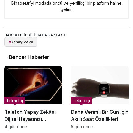
Bihaber.tr’yi modada öncü ve yenilikçi bir platform haline
getirir.
HABERLE ILGILI DAHA FAZLASI
#
Yapay Zeka
Benzer Haberler
Teknoloji
Teknoloji
Telefon Yapay Zekâsı
Daha Verimli Bir Gün İçin
Dijital Hayatınızı
Akıllı Saat Özellikleri
Yönetmeye Nasıl
4 gün önce
5 gün önce