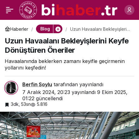
Zaman Yönetiminde
0
Paylaş
Ustalaşmak
Blog
Haberler
Uzun Havaalanı Bekleyişlerini
Keyfe Dönüştüren Öneriler
Uzun Havaalanı Bekleyişlerini Keyfe
Dönüştüren Öneriler
Havaalanında beklerken zamanı keyifle geçirmenin
yollarını keşfedin!
Berfin Soylu
tarafından yayınlandı
7 Aralık 2024, 20:23
yayınlandı
9 Ekim 2025,
01:22
güncellendi
3dk, 53sn
5.816