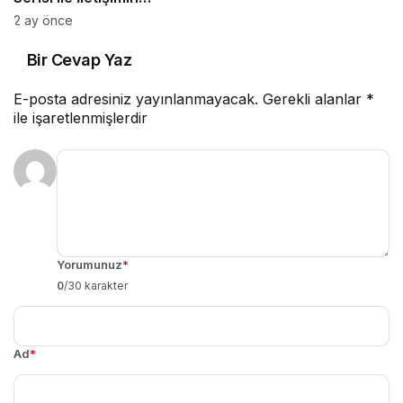
Derinliklerine Yolculuk
2 ay önce
Bir Cevap Yaz
E-posta adresiniz yayınlanmayacak.
Gerekli alanlar
*
ile işaretlenmişlerdir
Yorumunuz
*
0
/30 karakter
Ad
*