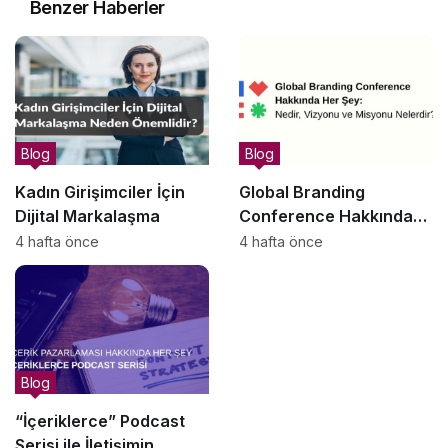
Benzer Haberler
Blog
Blog
Kadın Girişimciler İçin
Global Branding
Dijital Markalaşma
Conference Hakkında
Her Şey: Nedir, Vizyonu
4 hafta önce
4 hafta önce
ve Misyonu Nelerdir?
Blog
“İçeriklerce” Podcast
Serisi ile İletişimin