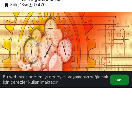
3dk, 13sn
9.470
Bu web sitesinde en iyi deneyimi yaşamanızı sağlamak
Zaman Yönetiminde Ustalaşmak
Kabul
için çerezler kullanılmaktadır.
Google'da Abone Ol
0
Paylaş
Zaman Yönetiminde Ustalaşmak: Başarıya
Giden Yol Haritası!
Zaman, sınırlı bir kaynak ve