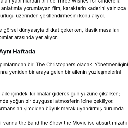
 alan yapımlardan biri de
Three Wishes for Cinderella
r anlatımla yorumlayan film, karakterin kaderini yalnızca
ürlüğü üzerinden şekillendirmesini konu alıyor.
ve görsel dünyasıyla dikkat çekerken, klasik masalları
ımlar arasında yer alıyor.
 Aynı Haftada
pımlarından biri
The Christophers
olacak. Yönetmenliğin
 sonra yeniden bir araya gelen bir ailenin yüzleşmelerini
 aile içindeki kırılmalar giderek gün yüzüne çıkarken;
inde yoğun bir duygusal atmosferin içine çekiliyor.
ormansları şimdiden büyük merak uyandırmış durumda.
irvanna the Band the Show the Movie
ise absürt mizahı