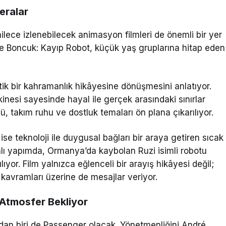
eralar
ilece izlenebilecek animasyon filmleri de önemli bir yer
ile Boncuk: Kayıp Robot
, küçük yaş gruplarına hitap eden
astik bir kahramanlık hikâyesine dönüşmesini anlatıyor.
makinesi sayesinde hayal ile gerçek arasındaki sınırlar
, takım ruhu ve dostluk temaları ön plana çıkarılıyor.
ise teknoloji ile duygusal bağları bir araya getiren sıcak
lı yapımda, Ormanya’da kaybolan Ruzi isimli robotu
ıyor. Film yalnızca eğlenceli bir arayış hikâyesi değil;
kavramları üzerine de mesajlar veriyor.
 Atmosfer Bekliyor
dan biri de
Passenger
olacak. Yönetmenliğini
André