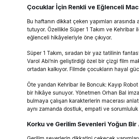
Çocuklar İçin Renkli ve Eğlenceli Mac
Bu haftanın dikkat çeken yapımları arasında a
tutuyor. Özellikle
Süper 1 Takım
ve
Kehribar 
eğlenceli hikâyeleriyle öne çıkıyor.
Süper 1 Takım
, sıradan bir yaz tatilinin fant
Varol Abi’nin geliştirdiği özel bir çizgi film 
ortadan kalkıyor. Filmde çocukların hayal gücü
Öte yandan
Kehribar ile Boncuk: Kayıp Robot
bir hikâye sunuyor. Yönetmen
Orhan Bal
imza
bulmaya çalışan karakterlerin macerası anlatıl
aynı zamanda dostluk, empati ve sorumluluk 
Korku ve Gerilim Sevenleri Yoğun Bir
Gerilim severlerin dikkatini çekecek yapımlar