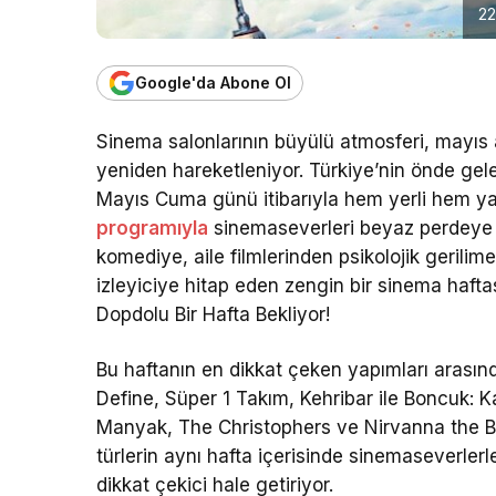
22
Google'da Abone Ol
Sinema salonlarının büyülü atmosferi, mayıs a
yeniden hareketleniyor. Türkiye’nin önde gele
Mayıs Cuma günü itibarıyla hem yerli hem y
programıyla
sinemaseverleri beyaz perdeye 
komediye, aile filmlerinden psikolojik geril
izleyiciye hitap eden zengin bir sinema haft
Dopdolu Bir Hafta Bekliyor!
Bu haftanın en dikkat çeken yapımları arası
Define
,
Süper 1 Takım
,
Kehribar ile Boncuk: 
Manyak
,
The Christophers
ve
Nirvanna the 
türlerin aynı hafta içerisinde sinemaseverler
dikkat çekici hale getiriyor.