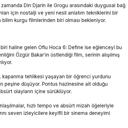
nı zamanda Din Djarin ile Grogu arasındaki duygusal bağ
rı için nostalji ve yeni nesil anlatım tekniklerini bir
bilim kurgu filmlerinden biri olması bekleniyor.
biri haline gelen
Oflu Hoca 6: Define
ise eğlenceyi bu
enliğini
Özgür Bakar
’ın üstlendiği film, serinin alışılmış
lıyor.
r, kapanma tehlikesi yaşayan bir öğrenci yurdunu
ının peşine düşüyor. Pontus hazinesine ait olduğu
bsürt olayların içine sürüklüyor.
nlaşılmalar, hızlı tempo ve absürt mizah öğeleriyle
arını seven izleyicilere keyifli bir sinema deneyimi