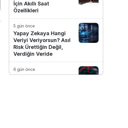
İçin Akıllı Saat
Özellikleri
5 gün önce
Yapay Zekaya Hangi
Veriyi Veriyorsun? Asıl
Risk Ürettiğin Değil,
Verdiğin Veride
6 gün önce
E-Posta Kutunuz
Aslında Ne Kadar
Güvenli?
1 hafta önce
Dijitalleşme Ebelik
Hizmetlerini
Dönüştürüyor