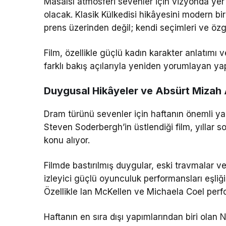
Masalsı atmosferi sevenler için vizyonda yer
olacak. Klasik Külkedisi hikâyesini modern bi
prens üzerinden değil; kendi seçimleri ve özg
Film, özellikle güçlü kadın karakter anlatımı 
farklı bakış açılarıyla yeniden yorumlayan yap
Duygusal Hikâyeler ve Absürt Mizah
Dram türünü sevenler için haftanın önemli ya
Steven Soderbergh
’in üstlendiği film, yıllar
konu alıyor.
Filmde bastırılmış duygular, eski travmalar ve
izleyici güçlü oyunculuk performansları eşliğ
Özellikle
Ian McKellen
ve
Michaela Coel
perf
Haftanın en sıra dışı yapımlarından biri olan
N