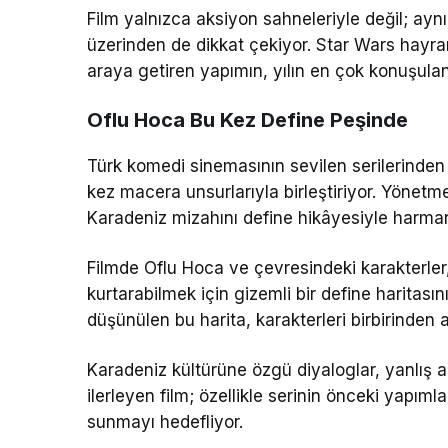
Film yalnızca aksiyon sahneleriyle değil; ay
üzerinden de dikkat çekiyor. Star Wars hayranla
araya getiren yapımın, yılın en çok konuşulan 
Oflu Hoca Bu Kez Define Peşinde
Türk komedi sinemasının sevilen serilerinden 
kez macera unsurlarıyla birleştiriyor. Yönetm
Karadeniz mizahını define hikâyesiyle harman
Filmde Oflu Hoca ve çevresindeki karakterle
kurtarabilmek için gizemli bir define haritas
düşünülen bu harita, karakterleri birbirinden a
Karadeniz kültürüne özgü diyaloglar, yanlış a
ilerleyen film; özellikle serinin önceki yapıml
sunmayı hedefliyor.