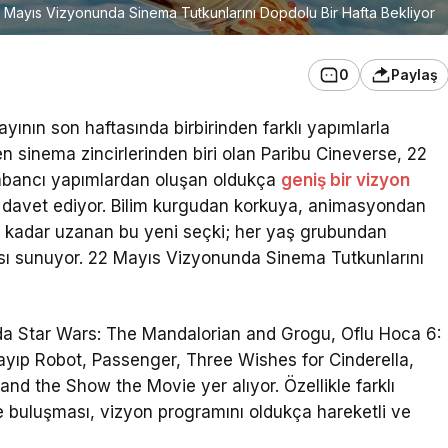
 Mayıs Vizyonunda Sinema Tutkunlarını Dopdolu Bir Hafta Bekliyor
0
Paylaş
yının son haftasında birbirinden farklı yapımlarla
n sinema zincirlerinden biri olan
Paribu Cineverse
, 22
abancı yapımlardan oluşan oldukça
geniş bir vizyon
davet ediyor. Bilim kurgudan korkuya, animasyondan
ime kadar uzanan bu yeni seçki; her yaş grubundan
ası sunuyor. 22 Mayıs Vizyonunda Sinema Tutkunlarını
nda
Star Wars: The Mandalorian and Grogu
,
Oflu Hoca 6:
Kayıp Robot
,
Passenger
,
Three Wishes for Cinderella
,
Band the Show the Movie
yer alıyor. Özellikle farklı
le buluşması, vizyon programını oldukça hareketli ve