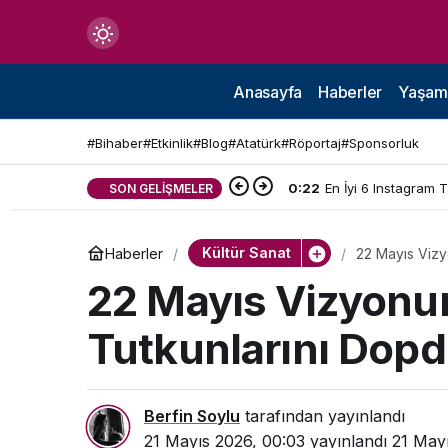
Mod
değiştir
Anasayfa
Haberler
Yaşam
#Bihaber
#Etkinlik
#Blog
#Atatürk
#Röportaj
#Sponsorluk
0:22
En İyi 6 Instagram 
SON GELIŞMELER
çin.
Kültür Sanat
Haberler
22 Mayıs Vizy
n.
22 Mayıs Vizyonu
Tutkunlarını Dopdo
in.
Berfin Soylu
tarafından yayınlandı
21 Mayıs 2026, 00:03
yayınlandı
21 Mayı