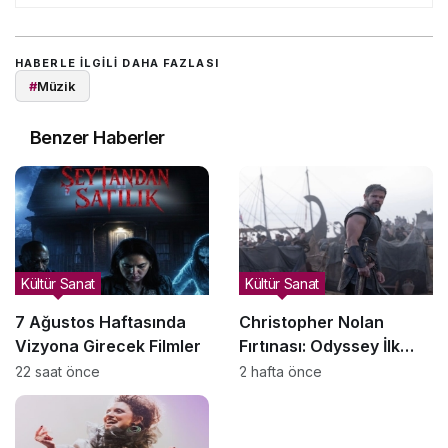
HABERLE ILGILI DAHA FAZLASI
#
Müzik
Benzer Haberler
Kültür Sanat
Kültür Sanat
7 Ağustos Haftasında
Christopher Nolan
Vizyona Girecek Filmler
Fırtınası: Odyssey İlk
Hafta Sonunda Gişeyi
22 saat önce
2 hafta önce
Salladı!