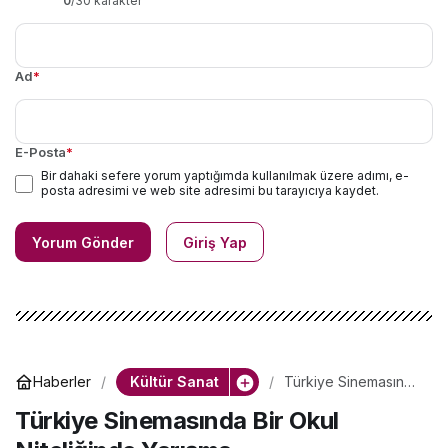
0
/30 karakter
Ad
*
E-Posta
*
Bir dahaki sefere yorum yaptığımda kullanılmak üzere adımı, e-
posta adresimi ve web site adresimi bu tarayıcıya kaydet.
Yorum Gönder
Giriş Yap
Kültür Sanat
Haberler
Türkiye Sinemasında
Bir Okul Niteliğinde
Türkiye Sinemasında Bir Okul
Yarışma