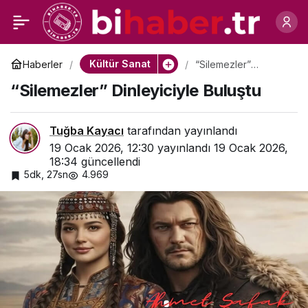
Türkiye Sinemasında Bir
0
Paylaş
Okul Niteliğinde Yarışma
Kültür Sanat
Haberler
“Silemezler”
Dinleyiciyle Buluştu
“Silemezler” Dinleyiciyle Buluştu
Tuğba Kayacı
tarafından yayınlandı
19 Ocak 2026, 12:30
yayınlandı
19 Ocak 2026,
18:34
güncellendi
5dk, 27sn
4.969