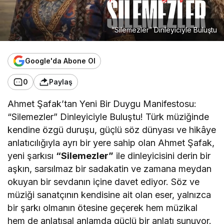
“Silemezler” Dinleyiciyle Buluştu
Google'da Abone Ol
0
Paylaş
Ahmet Şafak’tan Yeni Bir Duygu Manifestosu:
“Silemezler” Dinleyiciyle Buluştu! Türk müziğinde
kendine özgü duruşu, güçlü söz dünyası ve hikâye
anlatıcılığıyla ayrı bir yere sahip olan Ahmet Şafak,
yeni şarkısı
“Silemezler”
ile dinleyicisini derin bir
aşkın, sarsılmaz bir sadakatin ve zamana meydan
okuyan bir sevdanın içine davet ediyor. Söz ve
müziği sanatçının kendisine ait olan eser, yalnızca
bir şarkı olmanın ötesine geçerek hem müzikal
hem de anlatısal anlamda güçlü bir anlatı sunuyor.