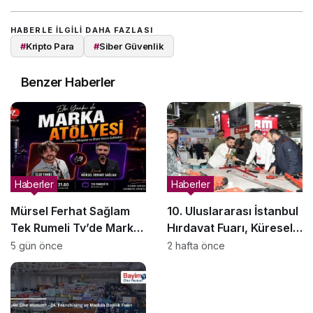
HABERLE ILGILI DAHA FAZLASI
#
Kripto Para
#
Siber Güvenlik
Benzer Haberler
Haberler
Haberler
Mürsel Ferhat Sağlam
10. Uluslararası İstanbul
Tek Rumeli Tv’de Marka
Hırdavat Fuarı, Küresel
Atölyesi Programına
Ticaretin Yeni Merkezi
5 gün önce
2 hafta önce
Konuk Oldu
Olmaya Hazırlanıyor