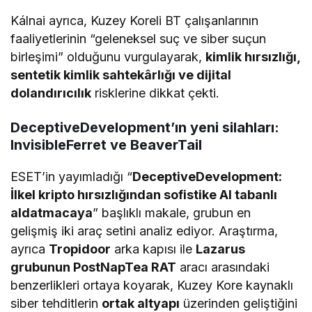
Kálnai ayrıca, Kuzey Koreli BT çalışanlarının
faaliyetlerinin “geleneksel suç ve siber suçun
birleşimi” olduğunu vurgulayarak,
kimlik hırsızlığı,
sentetik kimlik sahtekârlığı ve dijital
dolandırıcılık
risklerine dikkat çekti.
DeceptiveDevelopment’ın yeni silahları:
InvisibleFerret ve BeaverTail
ESET’in yayımladığı “
DeceptiveDevelopment:
İlkel kripto hırsızlığından sofistike AI tabanlı
aldatmacaya
” başlıklı makale, grubun en
gelişmiş iki araç setini analiz ediyor. Araştırma,
ayrıca
Tropidoor
arka kapısı ile
Lazarus
grubunun PostNapTea RAT
aracı arasındaki
benzerlikleri ortaya koyarak, Kuzey Kore kaynaklı
siber tehditlerin
ortak altyapı
üzerinden geliştiğini