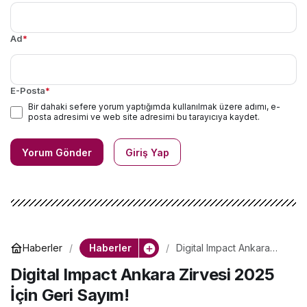
Ad
*
E-Posta
*
Bir dahaki sefere yorum yaptığımda kullanılmak üzere adımı, e-
posta adresimi ve web site adresimi bu tarayıcıya kaydet.
Yorum Gönder
Giriş Yap
Haberler
Haberler
Digital Impact Ankara
Zirvesi 2025 İçin Geri
Digital Impact Ankara Zirvesi 2025
Sayım!
İçin Geri Sayım!