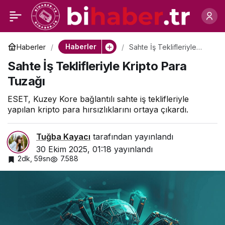
Digital Impact Ankara
0
Paylaş
Zirvesi 2025 İçin Geri
Haberler
Haberler
Sahte İş Teklifleriyle
Kripto Para Tuzağı
Sahte İş Teklifleriyle Kripto Para
Sayım!
Tuzağı
ESET, Kuzey Kore bağlantılı sahte iş teklifleriyle
yapılan kripto para hırsızlıklarını ortaya çıkardı.
Tuğba Kayacı
tarafından yayınlandı
30 Ekim 2025, 01:18
yayınlandı
2dk, 59sn
7.588