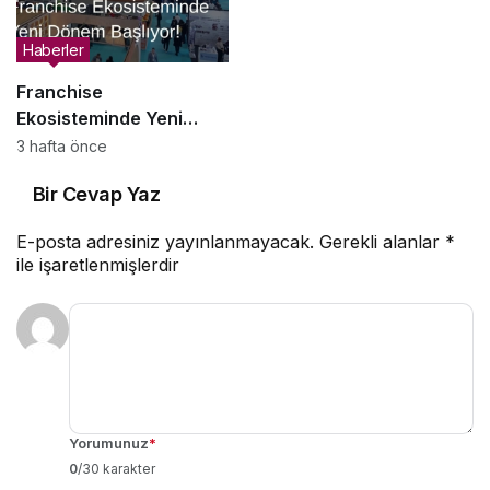
Haberler
Franchise
Ekosisteminde Yeni
Dönem Başlıyor: Bayim
3 hafta önce
Olur Musun? Fuarı 2026
Bir Cevap Yaz
İçin Geri Sayım!
E-posta adresiniz yayınlanmayacak.
Gerekli alanlar
*
ile işaretlenmişlerdir
Yorumunuz
*
0
/30 karakter