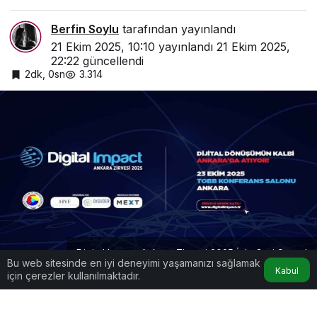
Berfin Soylu
tarafından yayınlandı
21 Ekim 2025, 10:10
yayınlandı
21 Ekim 2025,
22:22
güncellendi
2dk, 0sn
3.314
Digital Impact Ankara Zirvesi 2025 İçin Geri Sayım!
Bu web sitesinde en iyi deneyimi yaşamanızı sağlamak
Kabul
için çerezler kullanılmaktadır.
Google'da Abone Ol