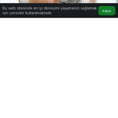
Bu web sitesinde en iyi deneyimi yaşamanızı sağlamak
Kabul
için çerezler kullanılmaktadır.
"Derin Çalışma" (Deep Work) Nedir ve Nasıl Uygulanır?
Google'da Abone Ol
0
Paylaş
Bildirimlerin Gölgesinde Kaybolan Yeteneğimiz:
“Derin Çalışma” (Deep Work) Nedir ve Nasıl
Uygulanır?
Şu an bu yazıyı okurken telefonunuzun ekranı
aydınlandı mı? Ya da tarayıcınızda açık olan diğer
sekmedeki bildirim sesi dikkatinizi dağıttı mı? Eğer
cevabınız “evet” ise, yalnız değilsiniz. Modern
insanın en büyük savaşı artık zamanla değil,