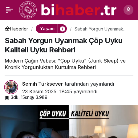
“Derin Çalışma” (Deep
0
Paylaş
Work) Nedir ve Nasıl
Yaşam
Haberler
Sabah Yorgun Uyanmak
Çöp Uyku Kaliteli Uyku
Sabah Yorgun Uyanmak Çöp Uyku
Rehberi
Uygulanır?
Kaliteli Uyku Rehberi
Modern Çağın Vebası: "Çöp Uyku" (Junk Sleep) ve
Kronik Yorgunluktan Kurtulma Rehberi
Semih Türksever
tarafından yayınlandı
23 Kasım 2025, 18:45
yayınlandı
3dk, 15sn
3.989