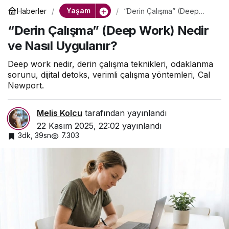
Yaşam
Haberler
“Derin Çalışma” (Deep
Work) Nedir ve Nasıl
“Derin Çalışma” (Deep Work) Nedir
Uygulanır?
ve Nasıl Uygulanır?
Deep work nedir, derin çalışma teknikleri, odaklanma
sorunu, dijital detoks, verimli çalışma yöntemleri, Cal
Newport.
Melis Kolcu
tarafından yayınlandı
22 Kasım 2025, 22:02
yayınlandı
3dk, 39sn
7.303