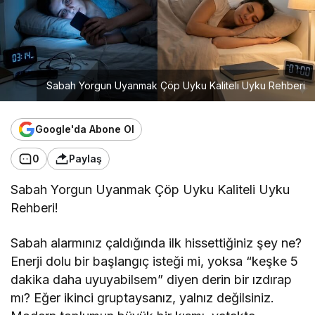
Sabah Yorgun Uyanmak Çöp Uyku Kaliteli Uyku Rehberi
Google'da Abone Ol
0
Paylaş
Sabah Yorgun Uyanmak Çöp Uyku Kaliteli Uyku
Rehberi!
Sabah alarmınız çaldığında ilk hissettiğiniz şey ne?
Enerji dolu bir başlangıç isteği mi, yoksa “keşke 5
dakika daha uyuyabilsem” diyen derin bir ızdırap
mı? Eğer ikinci gruptaysanız, yalnız değilsiniz.