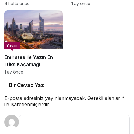
Seçecek Olsanız Neden
Atölyesi” Başlıyor
4 hafta önce
1 ay önce
Yamaç Paraşütü Olmalı?
Yaşam
Emirates ile Yazın En
Lüks Kaçamağı
1 ay önce
Bir Cevap Yaz
E-posta adresiniz yayınlanmayacak.
Gerekli alanlar
*
ile işaretlenmişlerdir