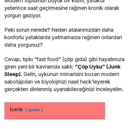
Modern toplumun büyük bir kısmı, yatakta
yeterince saat geçirmesine rağmen kronik olarak
yorgun geziyor.
Peki sorun nerede? Neden atalarımızdan daha
konforlu yataklarda yatmamaıza rağmen onlardan
daha yorgunuz?
Cevap, tıpkı “fast food” (çöp gıda) gibi hayatımıza
giren yeni bir kavramda saklı:
“Çöp Uyku” (Junk
Sleep).
Gelin, uykunun mimarisini bozan modern
sabotajcıları ve biyolojinizi nasıl hack’leyerek
gerçekten dinlenmiş uyanabileceğinizi inceleyelim.
İçerik
göster