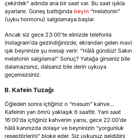
çekirdek” adında ana bir saat var. Bu saat ışıkla
ayarlanır. Güneş battığında
beyin
“melatonin”
(uyku hormonu) salgılamaya başlar.
Ancak siz gece 23:00’te elinizde telefonla
Instagram’da gezindiğinizde, ekrandan gelen mavi
ışık beyninize şu mesajı verir: “Hâlâ gündüz! Sakın
melatonin salgılama!” Sonuç? Yatağa girseniz bile
dalamazsınız, dalsanız bile derin uykuya
geçemezsiniz.
B. Kafein Tuzağı
Öğleden sonra içtiğiniz o “masum” kahve…
Kafeinin yarı ömrü yaklaşık 6 saattir. Yani saat
16:00’da içtiğiniz kahvenin yarısı, gece 22:00’de
hâlâ kanınızda dolaşır ve beyninizin “yorgunluk
reseptörlerini” bloke eder. Siz uykunuz geldiğini