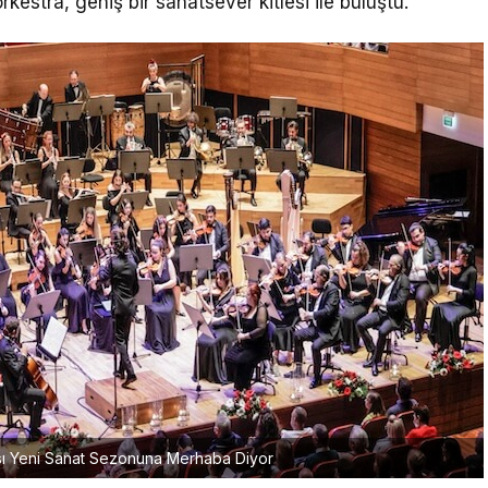
estra, geniş bir sanatsever kitlesi ile buluştu.
ası Yeni Sanat Sezonuna Merhaba Diyor