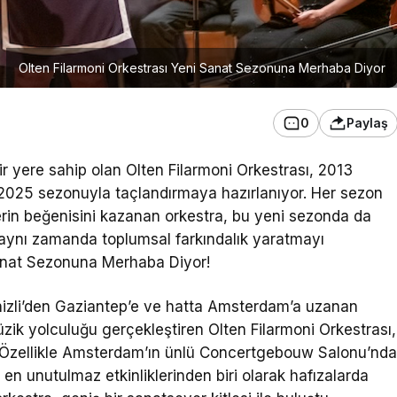
Olten Filarmoni Orkestrası Yeni Sanat Sezonuna Merhaba Diyor
0
Paylaş
r yere sahip olan Olten Filarmoni Orkestrası, 2013
-2025 sezonuyla taçlandırmaya hazırlanıyor. Her sezon
erin beğenisini kazanan orkestra, bu yeni sezonda da
 aynı zamanda toplumsal farkındalık yaratmayı
Sanat Sezonuna Merhaba Diyor!
enizli’den Gaziantep’e ve hatta Amsterdam’a uzanan
zik yolculuğu gerçekleştiren Olten Filarmoni Orkestrası,
tı. Özellikle Amsterdam’ın ünlü Concertgebouw Salonu’nd
n unutulmaz etkinliklerinden biri olarak hafızalarda