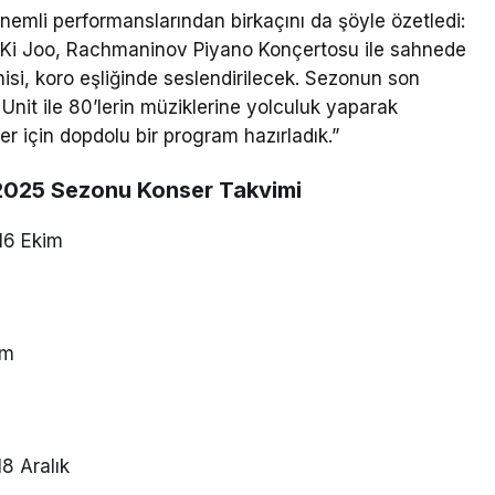
mli performanslarından birkaçını da şöyle özetledi:
g Ki Joo, Rachmaninov Piyano Konçertosu ile sahnede
isi, koro eşliğinde seslendirilecek. Sezonun son
Unit ile 80’lerin müziklerine yolculuk yaparak
r için dopdolu bir program hazırladık.”
-2025 Sezonu Konser Takvimi
16 Ekim
ım
8 Aralık