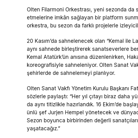
Olten Filarmoni Orkestrası, yeni sezonda da s
etmelerine imkân sağlayan bir platform sunm
orkestra, bu sezon da farklı projelerle izleyi
20 Kasım’da sahnelenecek olan “Kemal ile Lati
aynı sahnede birleştirerek sanatseverlere be
Kemal Atatürk’ün anısına düzenlenirken, Haka
koreografisiyle sahneleniyor. Olten Sanat Va
şehirlerde de sahnelemeyi planlıyor.
Olten Sanat Vakfı Yönetim Kurulu Başkanı Fat
sözlerle paylaştı: “Her yıl çıtayı biraz dah
da aynı titizlikle hazırlandık. 16 Ekim’de baş
ünlü şef Jurjen Hempel yönetecek ve dünyaca
Sezon boyunca birbirinden değerli sanatçıları
yaşatacağız.”