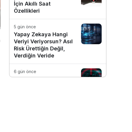
İçin Akıllı Saat
Özellikleri
5 gün önce
Yapay Zekaya Hangi
Veriyi Veriyorsun? Asıl
Risk Ürettiğin Değil,
Verdiğin Veride
6 gün önce
E-Posta Kutunuz
Aslında Ne Kadar
Güvenli?
1 hafta önce
Dijitalleşme Ebelik
a
Hizmetlerini
Dönüştürüyor