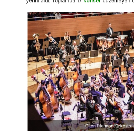
yerini aldı. Toplamda 17
konser
düzenleyen ork
Olten Filarmoni Orkestr