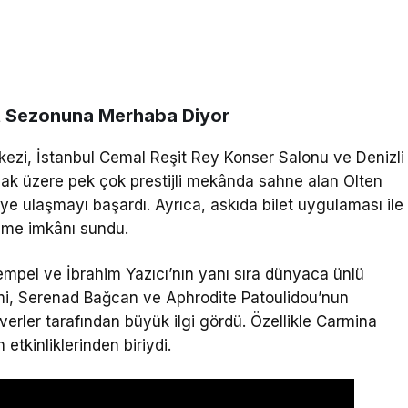
at Sezonuna Merhaba Diyor
zi, İstanbul Cemal Reşit Rey Konser Salonu ve Denizli
ak üzere pek çok prestijli mekânda sahne alan Olten
iye ulaşmayı başardı. Ayrıca, askıda bilet uygulaması ile
leme imkânı sundu.
empel ve İbrahim Yazıcı’nın yanı sıra dünyaca ünlü
mi, Serenad Bağcan ve Aphrodite Patoulidou’nun
everler tarafından büyük ilgi gördü. Özellikle Carmina
tkinliklerinden biriydi.