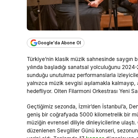
Google'da Abone Ol
Türkiye’nin klasik müzik sahnesinde saygın bi
yılında başladığı sanatsal yolculuğunu 2024
sunduğu unutulmaz performanslarla izleyicil
yalnızca müzik sevgisi aşılamakla kalmayıp,
hedefliyor. Olten Filarmoni Orkestrası Yeni 
Geçtiğimiz sezonda, İzmir’den İstanbul’a, D
geniş bir coğrafyada 5000 kilometrelik bir mü
müziğin evrensel diliyle dinleyicilerine ulaş
düzenlenen Sevgililer Günü konseri, sezonun e