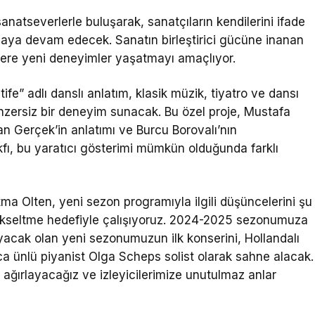
anatseverlerle buluşarak, sanatçıların kendilerini ifade
aya devam edecek. Sanatın birleştirici gücüne inanan
cilere yeni deneyimler yaşatmayı amaçlıyor.
fe” adlı danslı anlatım, klasik müzik, tiyatro ve dansı
nzersiz bir deneyim sunacak. Bu özel proje, Mustafa
n Gerçek’in anlatımı ve Burcu Borovalı’nın
kfı, bu yaratıcı gösterimi mümkün olduğunda farklı
ma Olten, yeni sezon programıyla ilgili düşüncelerini şu
a yükseltme hedefiyle çalışıyoruz. 2024-2025 sezonumuza
layacak olan yeni sezonumuzun ilk konserini, Hollandalı
 ünlü piyanist Olga Scheps solist olarak sahne alacak.
 ağırlayacağız ve izleyicilerimize unutulmaz anlar