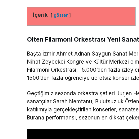
İçerik
göster
Olten Filarmoni Orkestrası Yeni San
Başta İzmir Ahmet Adnan Saygun Sanat Merke
Nihat Zeybekci Kongre ve Kültür Merkezi olm
Filarmoni Orkestrası, 15.000’den fazla izleyic
1500’den fazla öğrenciye ücretsiz konser iz
Geçtiğimiz sezonda orkestra şefleri Jurjen H
sanatçılar Sarah Nemtanu, Bulutsuzluk Özle
katılımıyla gerçekleştirilen konserler, sanats
Burana performansı, sezonun en dikkat çeken e