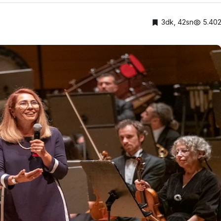
3dk, 42sn
5.40