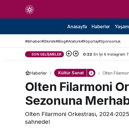
Mod
değiştir
Anasayfa
Haberler
Yaşam
#Bihaber
#Etkinlik
#Blog
#Atatürk
#Röportaj
#Sponsorluk
0:22
En İyi 6 Instagram 
SON GELIŞMELER
çin.
Kültür Sanat
Haberler
Olten Filarmo
n.
Olten Filarmoni Or
Sezonuna Merhab
in.
Olten Filarmoni Orkestrası, 2024-202
sahnede!