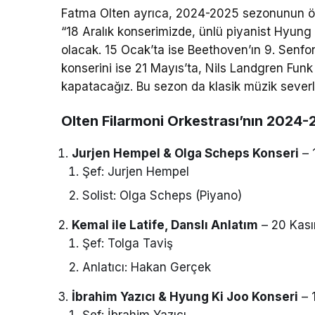
Fatma Olten ayrıca, 2024-2025 sezonunun öne
“18 Aralık konserimizde, ünlü piyanist Hyun
olacak. 15 Ocak’ta ise Beethoven’ın 9. Senfon
konserini ise 21 Mayıs’ta, Nils Landgren Funk 
kapatacağız. Bu sezon da klasik müzik severle
Olten Filarmoni Orkestrası’nın 2024
Jurjen Hempel & Olga Scheps Konseri
– 
Şef: Jurjen Hempel
Solist: Olga Scheps (Piyano)
Kemal ile Latife, Danslı Anlatım
– 20 Kas
Şef: Tolga Taviş
Anlatıcı: Hakan Gerçek
İbrahim Yazıcı & Hyung Ki Joo Konseri
– 1
Şef: İbrahim Yazıcı