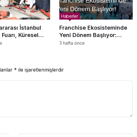
Haberler
ararası İstanbul
Franchise Ekosisteminde
 Fuarı, Küresel
Yeni Dönem Başlıyor:
n Yeni Merkezi
Bayim Olur Musun? Fuarı
ce
3 hafta önce
azırlanıyor
2026 İçin Geri Sayım!
lanlar
*
ile işaretlenmişlerdir