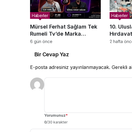
Haberler
Haberler
Mürsel Ferhat Sağlam Tek
10. Ulusl
Rumeli Tv’de Marka
Hırdavat
Atölyesi Programına Konuk
Ticareti
6 gün önce
2 hafta ön
Oldu
Olmaya H
Bir Cevap Yaz
E-posta adresiniz yayınlanmayacak.
Gerekli a
Yorumunuz
*
0
/30 karakter