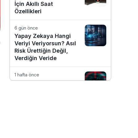
İçin Akıllı Saat
Özellikleri
6 gün önce
Yapay Zekaya Hangi
Veriyi Veriyorsun? Asıl
Risk Ürettiğin Değil,
Verdiğin Veride
1 hafta önce
E-Posta Kutunuz
Aslında Ne Kadar
Güvenli?
1 hafta önce
Dijitalleşme Ebelik
Hizmetlerini
Dönüştürüyor