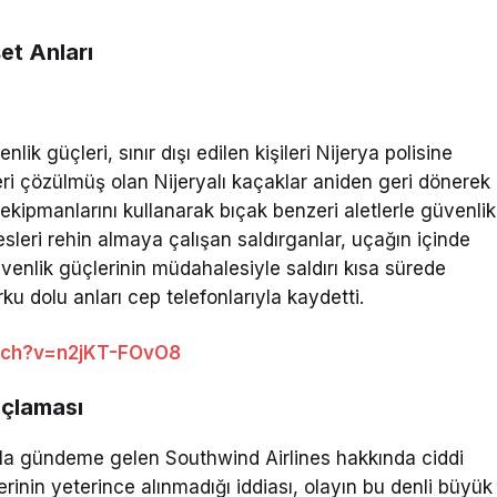
et Anları
ik güçleri, sınır dışı edilen kişileri Nijerya polisine
eri çözülmüş olan Nijeryalı kaçaklar aniden geri dönerek
 ekipmanlarını kullanarak bıçak benzeri aletlerle güvenlik
tesleri rehin almaya çalışan saldırganlar, uçağın içinde
venlik güçlerinin müdahalesiyle saldırı kısa sürede
orku dolu anları cep telefonlarıyla kaydetti.
tch?v=n2jKT-FOvO8
uçlaması
rla gündeme gelen Southwind Airlines hakkında ciddi
rinin yeterince alınmadığı iddiası, olayın bu denli büyük