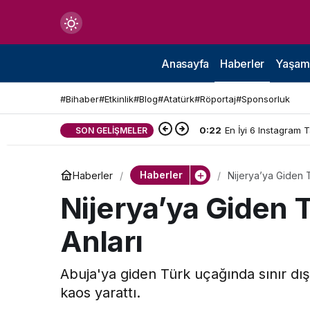
Mod
değiştir
Anasayfa
Haberler
Yaşam
#Bihaber
#Etkinlik
#Blog
#Atatürk
#Röportaj
#Sponsorluk
0:22
En İyi 6 Instagram 
SON GELIŞMELER
çin.
Haberler
Haberler
Nijerya’ya Giden 
n.
Nijerya’ya Giden 
Anları
in.
Abuja'ya giden Türk uçağında sınır dışı
kaos yarattı.