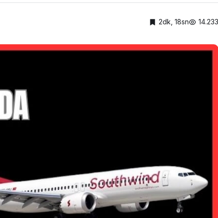
2dk, 18sn
14.23