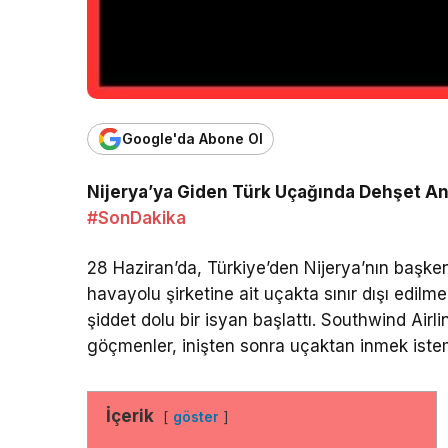
Google'da Abone Ol
Nijerya’ya Giden Türk Uçağında Dehşet Anlar
#SonDakika
28 Haziran’da, Türkiye’den Nijerya’nın başken
havayolu şirketine ait uçakta sınır dışı edilm
şiddet dolu bir isyan başlattı. Southwind Airl
göçmenler, inişten sonra uçaktan inmek iste
İçerik
göster