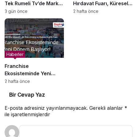
Tek Rumeli Tv’de Marka
Hırdavat Fuarı, Küresel
Atölyesi Programına
Ticaretin Yeni Merkezi
3 gün önce
2 hafta önce
Konuk Oldu
Olmaya Hazırlanıyor
Haberler
Franchise
Ekosisteminde Yeni
Dönem Başlıyor: Bayim
2 hafta önce
Olur Musun? Fuarı 2026
Bir Cevap Yaz
İçin Geri Sayım!
E-posta adresiniz yayınlanmayacak.
Gerekli alanlar
*
ile işaretlenmişlerdir