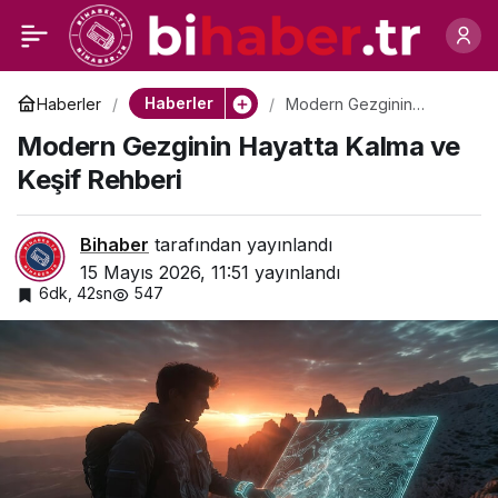
Yapay Zekâ Çağında
0
Paylaş
Yeni Altın
Haberler
Haberler
Modern Gezginin
Hayatta Kalma ve Keşif
Modern Gezginin Hayatta Kalma ve
Rehberi
Keşif Rehberi
Bihaber
tarafından yayınlandı
15 Mayıs 2026, 11:51
yayınlandı
6dk, 42sn
547