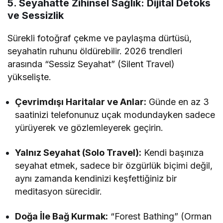
5. Seyahatte Zihinsel Sağlık: Dijital Detoks
ve Sessizlik
Sürekli fotoğraf çekme ve paylaşma dürtüsü,
seyahatin ruhunu öldürebilir. 2026 trendleri
arasında “Sessiz Seyahat” (Silent Travel)
yükselişte.
Çevrimdışı Haritalar ve Anlar:
Günde en az 3
saatinizi telefonunuz uçak modundayken sadece
yürüyerek ve gözlemleyerek geçirin.
Yalnız Seyahat (Solo Travel):
Kendi başınıza
seyahat etmek, sadece bir özgürlük biçimi değil,
aynı zamanda kendinizi keşfettiğiniz bir
meditasyon sürecidir.
Doğa İle Bağ Kurmak:
“Forest Bathing” (Orman