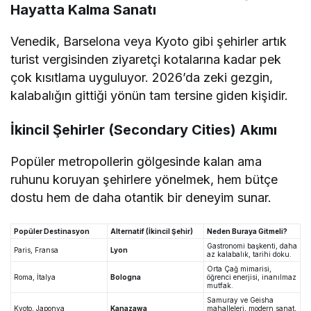
Hayatta Kalma Sanatı
Venedik, Barselona veya Kyoto gibi şehirler artık
turist vergisinden ziyaretçi kotalarına kadar pek
çok kısıtlama uyguluyor. 2026’da zeki gezgin,
kalabalığın gittiği yönün tam tersine giden kişidir.
İkincil Şehirler (Secondary Cities) Akımı
Popüler metropollerin gölgesinde kalan ama
ruhunu koruyan şehirlere yönelmek, hem bütçe
dostu hem de daha otantik bir deneyim sunar.
Popüler Destinasyon
Alternatif (İkincil Şehir)
Neden Buraya Gitmeli?
Gastronomi başkenti, daha
Paris, Fransa
Lyon
az kalabalık, tarihi doku.
Orta Çağ mimarisi,
Roma, İtalya
Bologna
öğrenci enerjisi, inanılmaz
mutfak.
Samuray ve Geisha
Kyoto, Japonya
Kanazawa
mahalleleri, modern sanat,