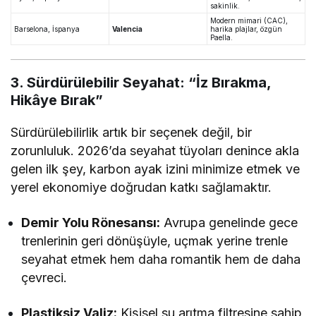
sakinlik.
Modern mimari (CAC),
Barselona, İspanya
Valencia
harika plajlar, özgün
Paella.
3. Sürdürülebilir Seyahat: “İz Bırakma,
Hikâye Bırak”
Sürdürülebilirlik artık bir seçenek değil, bir
zorunluluk. 2026’da seyahat tüyoları denince akla
gelen ilk şey, karbon ayak izini minimize etmek ve
yerel ekonomiye doğrudan katkı sağlamaktır.
Demir Yolu Rönesansı:
Avrupa genelinde gece
trenlerinin geri dönüşüyle, uçmak yerine trenle
seyahat etmek hem daha romantik hem de daha
çevreci.
Plastiksiz Valiz:
Kişisel su arıtma filtresine sahip