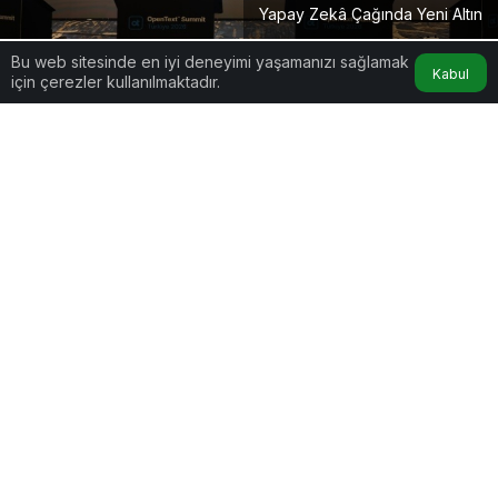
Yapay Zekâ Çağında Yeni Altın
Bu web sitesinde en iyi deneyimi yaşamanızı sağlamak
Kabul
için çerezler kullanılmaktadır.
Google'da Abone Ol
0
Paylaş
Yapay Zekâ Yatırımlarında Sürdürülebilir
Başarının Anahtarı: Stratejik Bilgi Yönetimi!
Yapay Zekâ Çağında Yeni Altın
Girişimcilik
dünyasında “Yapay Zekâ (AI) devrimi” ifadesi,
artık bir klişeden öteye geçerek her ölçekteki
işletme için zorunlu bir evrim haline geldi. Ancak
2026 yılı, teknolojiyi sadece “kullanmanın”
yetmediği, teknolojiyi “yönetebilmenin” birincil
rekabet avantajı olduğu bir yıl olarak kayıtlara
geçiyor. Özellikle ölçeklenmeye çalışan startup’lar,
karmaşık veri yığınları arasında boğulurken
yapay
zekâ yatırımlarından
bekledikleri verimi alamıyor.