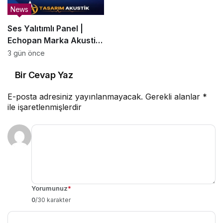
News
Ses Yalıtımlı Panel |
Echopan Marka Akustik
Panel –
3 gün önce
SesBariyerleri.com.tr
Bir Cevap Yaz
E-posta adresiniz yayınlanmayacak.
Gerekli alanlar
*
ile işaretlenmişlerdir
Yorumunuz
*
0
/30 karakter