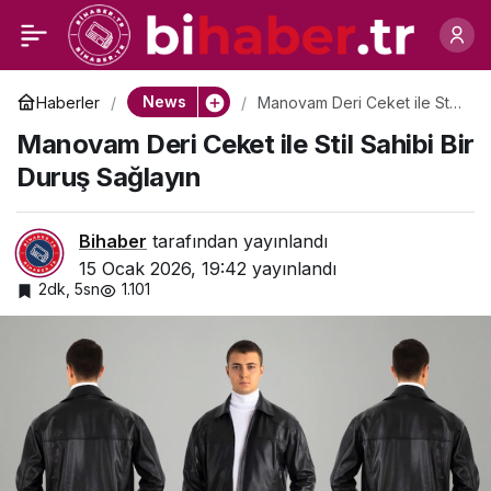
Organizasyon Sürecini
0
Paylaş
Kolaylaştıran Hayır
News
Haberler
Manovam Deri Ceket ile Stil
Sahibi Bir Duruş Sağlayın
Manovam Deri Ceket ile Stil Sahibi Bir
Lokması Hizmeti
Duruş Sağlayın
Bihaber
tarafından yayınlandı
15 Ocak 2026, 19:42
yayınlandı
2dk, 5sn
1.101