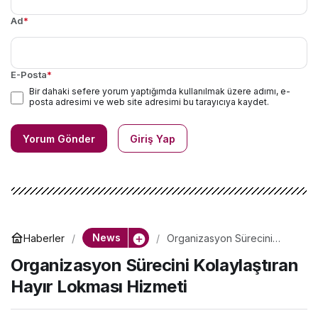
Ad
*
E-Posta
*
Bir dahaki sefere yorum yaptığımda kullanılmak üzere adımı, e-
posta adresimi ve web site adresimi bu tarayıcıya kaydet.
Yorum Gönder
Giriş Yap
News
Haberler
Organizasyon Sürecini
Kolaylaştıran Hayır Lokması
Organizasyon Sürecini Kolaylaştıran
Hizmeti
Hayır Lokması Hizmeti