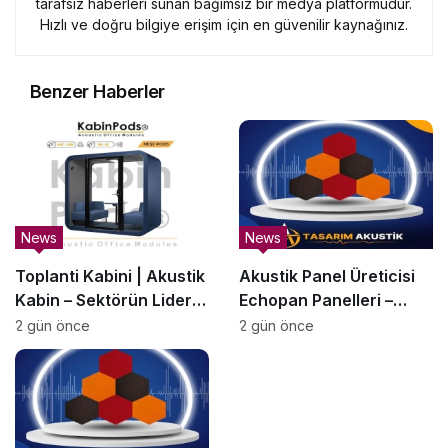
tarafsız haberleri sunan bağımsız bir medya platformudur.
Hızlı ve doğru bilgiye erişim için en güvenilir kaynağınız.
Benzer Haberler
News
News
Toplanti Kabini | Akustik
Akustik Panel Üreticisi
Kabin – Sektörün Lider
Echopan Panelleri –
Üreticisi | KabinPods
SesBariyerleri.com.tr
2 gün önce
2 gün önce