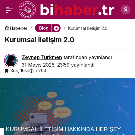
Zamana Açılan Kapı:
0
Paylaş
Topkapı Sarayı’nda Bir
Blog
Haberler
Kurumsal İletişim 2.0
Kurumsal İletişim 2.0
Günlük Hükümdarlık
Zeynep Türkmen
tarafından yayınlandı
31 Mayıs 2026, 23:59
yayınlandı
3dk, 16sn
7.703