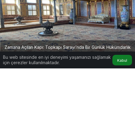
Zamana Açılan Kapı: Topkapı Sarayı’nda Bir Günlük Hükümdarlık
Bu web sitesinde en iyi deneyimi yaşamanızı sağlamak
Kabul
için çerezler kullanılmaktadır.
Google'da Abone Ol
0
Paylaş
İstanbul, taşı toprağı altın olan bir şehir olmanın
ötesinde, her köşesinde bir imparatorluğun nabzını
taşıyan devasa bir açık hava müzesidir. Tarihin
tozlu sayfalarını aralamak için yola düştüğünüzde,
yolunuz bir şekilde er ya da geç Sarayburnu’nun o
eşsiz manzarasına, yani Osmanlı