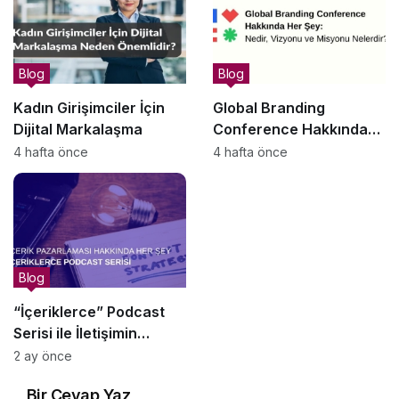
Blog
Blog
Kadın Girişimciler İçin
Global Branding
Dijital Markalaşma
Conference Hakkında
Her Şey: Nedir, Vizyonu
4 hafta önce
4 hafta önce
ve Misyonu Nelerdir?
Blog
“İçeriklerce” Podcast
Serisi ile İletişimin
Derinliklerine Yolculuk
2 ay önce
Bir Cevap Yaz