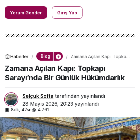
Yorum Gönder
Giriş Yap
Blog
Haberler
Zamana Açılan Kapı: Topkapı
Sarayı’nda Bir Günlük
Zamana Açılan Kapı: Topkapı
Hükümdarlık
Sarayı’nda Bir Günlük Hükümdarlık
Selçuk Softa
tarafından yayınlandı
28 Mayıs 2026, 20:23
yayınlandı
8dk, 42sn
4.761