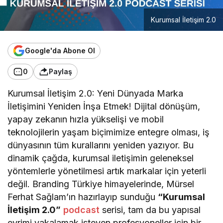
Kurumsal İletişim 2.0
Google'da Abone Ol
0
Paylaş
Kurumsal İletişim 2.0: Yeni Dünyada Marka
İletişimini Yeniden İnşa Etmek! Dijital dönüşüm,
yapay zekanın hızla yükselişi ve mobil
teknolojilerin yaşam biçimimize entegre olması, iş
dünyasının tüm kurallarını yeniden yazıyor. Bu
dinamik çağda, kurumsal iletişimin geleneksel
yöntemlerle yönetilmesi artık markalar için yeterli
değil. Branding Türkiye himayelerinde, Mürsel
Ferhat Sağlam’ın hazırlayıp sunduğu
“Kurumsal
İletişim 2.0”
podcast
serisi, tam da bu yapısal
evrimi yakalamak isteyen profesyoneller için bir