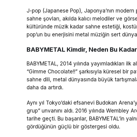
J-pop (Japanese Pop), Japonya’nın modern po
sahne şovları, akılda kalıcı melodiler ve görs
kültüründe müzik kadar sahne estetiği, kostü
pop’un bu enerjisini metal müziğin sert dünya
BABYMETAL Kimdir, Neden Bu Kadar
BABYMETAL, 2014 yılında yayımladıkları ilk a
“Gimme Chocolate!!” şarkısıyla küresel bir pat
sahne dili, metal dünyasında büyük tartışmala
daha da artırdı.
Aynı yıl Tokyo’daki efsanevi Budokan Arena
grup” unvanını aldı. 2016 yılında Wembley A
tarihe geçti. Bu başarılar, BABYMETAL’in yal
gördüğünün güçlü bir göstergesi oldu.