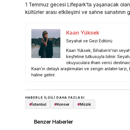
1 Temmuz gecesi Lifepark’ta yaşanacak olan ş
kültürler arası etkileşimi ve sahne sanatının
Kaan Yüksek
Seyahat ve Gezi Editörü
Kaan Yüksek, Bihaber.tr’nin seyah
keşfetme tutkusuyla bilinir. Seyaha
okuyuculara ilham verici destinas
Kaan’ın detaylı araştırmaları ve zengin anlatım tarzı
haline getirir.
HABERLE ILGILI DAHA FAZLASI
#
İstanbul
#
Konser
#
Müzik
Benzer Haberler