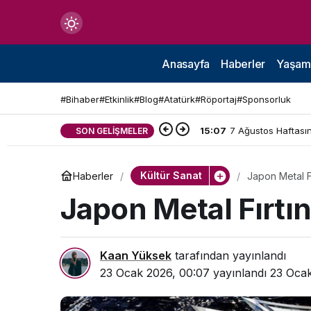
Mod
değiştir
Anasayfa
Haberler
Yaşam
#Bihaber
#Etkinlik
#Blog
#Atatürk
#Röportaj
#Sponsorluk
15:07
7 Ağustos Haftasın
SON GELIŞMELER
çin.
Kültür Sanat
Haberler
Japon Metal Fı
n.
Japon Metal Fırtın
in.
Kaan Yüksek
tarafından yayınlandı
23 Ocak 2026, 00:07
yayınlandı
23 Ocak