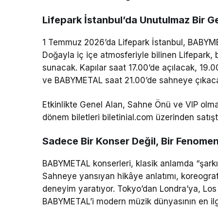
Lifepark İstanbul’da Unutulmaz Bir G
1 Temmuz 2026’da Lifepark İstanbul, BABYMET
Doğayla iç içe atmosferiyle bilinen Lifepark, 
sunacak. Kapılar saat 17.00’de açılacak, 19.
ve BABYMETAL saat 21.00’de sahneye çıkac
Etkinlikte Genel Alan, Sahne Önü ve VIP olmak 
dönem biletleri biletinial.com üzerinden satışt
Sadece Bir Konser Değil, Bir Fenome
BABYMETAL konserleri, klasik anlamda “şarkı 
Sahneye yansıyan hikâye anlatımı, koreografi 
deneyim yaratıyor. Tokyo’dan Londra’ya, Los
BABYMETAL’i modern müzik dünyasının en ilginç