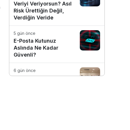
Veriyi Veriyorsun? Asıl
Risk Ürettiğin Değil,
Verdiğin Veride
5 gün önce
E-Posta Kutunuz
Aslında Ne Kadar
Güvenli?
6 gün önce
Dijitalleşme Ebelik
Hizmetlerini
Dönüştürüyor
7 gün önce
Günlük İşleri Daha
Verimli Hale Getiren 4
Dijital Araç