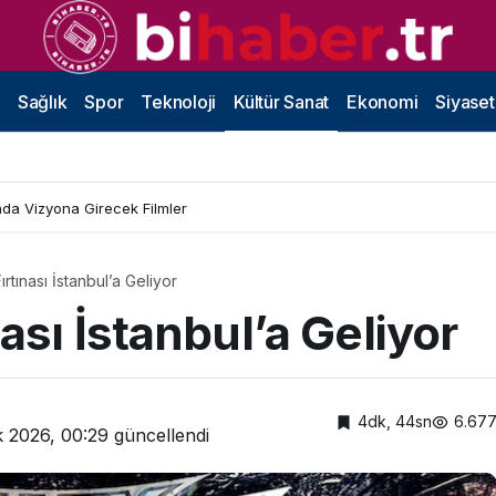
Sağlık
Spor
Teknoloji
Kültür Sanat
Ekonomi
Siyaset
da Vizyona Girecek Filmler
rtınası İstanbul’a Geliyor
ası İstanbul’a Geliyor
4dk, 44sn
6.67
 2026, 00:29
güncellendi