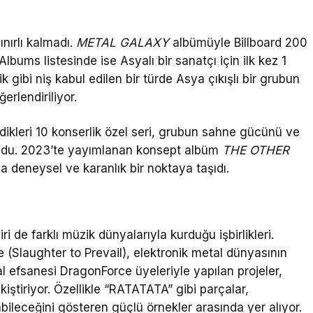
nırlı kalmadı.
METAL GALAXY
albümüyle Billboard 200
lbums listesinde ise Asyalı bir sanatçı için ilk kez 1
gibi niş kabul edilen bir türde Asya çıkışlı bir grubun
erlendiriliyor.
dikleri 10 konserlik özel seri, grubun sahne gücünü ve
koydu. 2023’te yayımlanan konsept albüm
THE OTHER
 deneysel ve karanlık bir noktaya taşıdı.
de farklı müzik dünyalarıyla kurduğu işbirlikleri.
 (Slaughter to Prevail), elektronik metal dünyasının
l efsanesi DragonForce üyeleriyle yapılan projeler,
iştiriyor. Özellikle “RATATATA” gibi parçalar,
leceğini gösteren güçlü örnekler arasında yer alıyor.