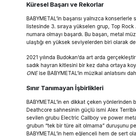
Küresel Başarı ve Rekorlar
BABYMETAL’in başarısı yalnızca konserlerle sı
listesinde 3. sıraya yükselen grup, Top Rock A
numara olmayı başardı. Bu başarı, metal müzik 
ulaştığı en yüksek seviyelerden biri olarak değ
2021 yılında Budokan’da art arda gerçekleştir
sadık hayran kitlesini bir kez daha ortaya 
ONE
ise BABYMETAL’in müzikal anlatısını daha
Sınır Tanımayan İşbirlikleri
BABYMETAL’in en dikkat çeken yönlerinden biri 
Deathcore sahnesinin güçlü ismi Alex Terrible
sevilen grubu Electric Callboy ve power meta
grubun “tek bir türe ait olmama” duruşunu pek
BABYMETAL’in hem eğlenceli hem de sert olabi