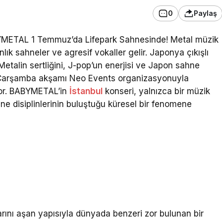
0
Paylaş
ABYMETAL 1 Temmuz’da Lifepark Sahnesinde! Metal müzik
ranlık sahneler ve agresif vokaller gelir. Japonya çıkışlı
etalin sertliğini, J-pop’un enerjisi ve Japon sahne
6 Çarşamba akşamı Neo Events organizasyonuyla
yor. BABYMETAL’in
İstanbul
konseri, yalnızca bir müzik
 sahne disiplinlerinin buluştuğu küresel bir fenomene
rını aşan yapısıyla dünyada benzeri zor bulunan bir