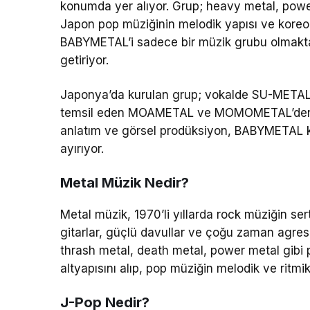
konumda yer alıyor. Grup; heavy metal, power 
Japon pop müziğinin melodik yapısı ve koreog
BABYMETAL’i sadece bir müzik grubu olmaktan 
getiriyor.
Japonya’da kurulan grup; vokalde SU-METAL,
temsil eden MOAMETAL ve MOMOMETAL’den oluş
anlatım ve görsel prodüksiyon, BABYMETAL k
ayırıyor.
Metal Müzik Nedir?
Metal müzik, 1970’li yıllarda rock müziğin ser
gitarlar, güçlü davullar ve çoğu zaman agresif
thrash metal, death metal, power metal gibi p
altyapısını alıp, pop müziğin melodik ve ritmik
J-Pop Nedir?