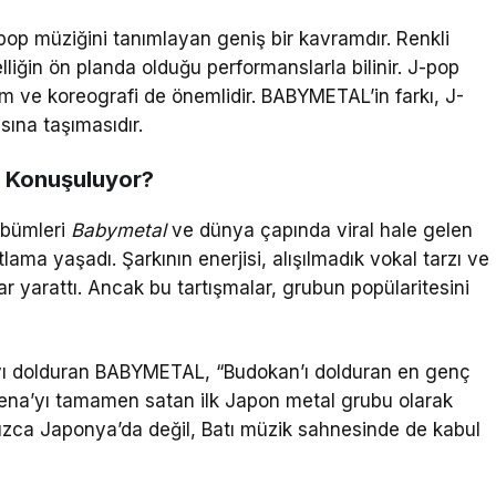
p müziğini tanımlayan geniş bir kavramdır. Renkli
elliğin ön planda olduğu performanslarla bilinir. J-pop
m ve koreografi de önemlidir. BABYMETAL’in farkı, J-
sına taşımasıdır.
 Konuşuluyor?
lbümleri
Babymetal
ve dünya çapında viral hale gelen
lama yaşadı. Şarkının enerjisi, alışılmadık vokal tarzı ve
r yarattı. Ancak bu tartışmalar, grubun popülaritesini
’yı dolduran BABYMETAL, “Budokan’ı dolduran en genç
rena’yı tamamen satan ilk Japon metal grubu olarak
nızca Japonya’da değil, Batı müzik sahnesinde de kabul