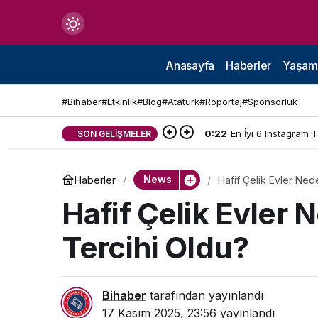
Mod
değiştir
Anasayfa
Haberler
Yaşam
#Bihaber
#Etkinlik
#Blog
#Atatürk
#Röportaj
#Sponsorluk
0:22
En İyi 6 Instagram 
SON GELIŞMELER
çin.
News
Haberler
Hafif Çelik Evler Ned
n.
Hafif Çelik Evler 
Tercihi Oldu?
in.
Bihaber
tarafından yayınlandı
17 Kasım 2025, 23:56
yayınlandı