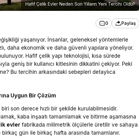
Hafif Çelik Evler Neden Son Yılların Yeni Tercihi Oldu?
0
Paylaş
eğişikliği yaşanıyor. İnsanlar, geleneksel yöntemlerle
zlı, daha ekonomik ve daha güvenli yapılara yöneliyor.
ulunuyor. Hafif çelik yapı teknolojisi, kısa sürede
a geniş bir kullanıcı kitlesinin dikkatini çekiyor. Peki
 ne? Bu tercihin arkasındaki sebepleri detaylıca
arına Uygun Bir Çözüm
biri son derece hızlı bir şekilde kurulabilmesidir.
şlamak, kaba inşaatı tamamlamak ve bitirme aşamasına
lik evler
fabrikada milimetrik ölçülerle üretilir ve sahaya
le birkaç gün ile birkaç hafta arasında tamamlanır.