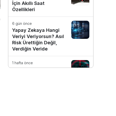
İçin Akıllı Saat
Özellikleri
6 gün önce
Yapay Zekaya Hangi
Veriyi Veriyorsun? Asıl
Risk Ürettiğin Değil,
Verdiğin Veride
1 hafta önce
E-Posta Kutunuz
Aslında Ne Kadar
Güvenli?
1 hafta önce
Dijitalleşme Ebelik
Hizmetlerini
Dönüştürüyor