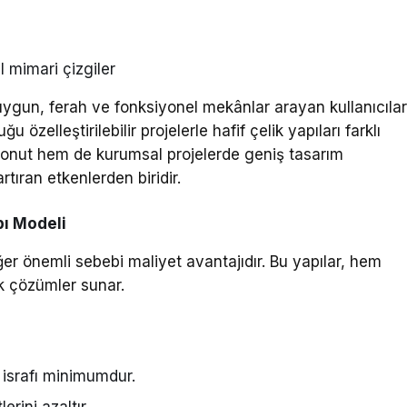
 mimari çizgiler
uygun, ferah ve fonksiyonel mekânlar arayan kullanıcıla
 özelleştirilebilir projelerle hafif çelik yapıları farklı
 konut hem de kurumsal projelerde geniş tasarım
tıran etkenlerden biridir.
pı Modeli
ğer önemli sebebi maliyet avantajıdır. Bu yapılar, hem
 çözümler sunar.
 israfı minimumdur.
erini azaltır.