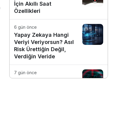
İçin Akıllı Saat
Özellikleri
6 gün önce
Yapay Zekaya Hangi
Veriyi Veriyorsun? Asıl
Risk Ürettiğin Değil,
Verdiğin Veride
7 gün önce
E-Posta Kutunuz
Aslında Ne Kadar
Güvenli?
1 hafta önce
Dijitalleşme Ebelik
Hizmetlerini
Dönüştürüyor