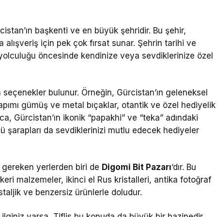
rcistan’ın başkenti ve en büyük şehridir. Bu şehir,
 alışveriş için pek çok fırsat sunar. Şehrin tarihi ve
 yolculuğu öncesinde kendinize veya sevdiklerinize özel
kan seçenekler bulunur. Örneğin, Gürcistan’ın geleneksel
apımı gümüş ve metal bıçaklar, otantik ve özel hediyelik
yrıca, Gürcistan’ın ikonik “papakhi” ve “teka” adındaki
ü şarapları da sevdiklerinizi mutlu edecek hediyeler
i gereken yerlerden biri de
Digomi Bit Pazarı
‘dır. Bu
i malzemeler, ikinci el Rus kristalleri, antika fotoğraf
aljik ve benzersiz ürünlerle doludur.
ilginiz varsa, Tiflis bu konuda da büyük bir hazinedir.