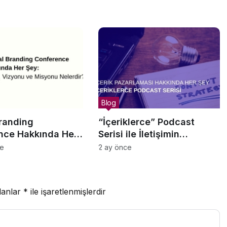
Blog
randing
“İçeriklerce” Podcast
nce Hakkında Her
Serisi ile İletişimin
ir, Vizyonu ve
Derinliklerine Yolculuk
ce
2 ay önce
Nelerdir?
lanlar
*
ile işaretlenmişlerdir