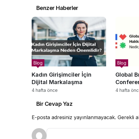
Benzer Haberler
Blog
Blog
Kadın Girişimciler İçin
Global B
Dijital Markalaşma
Confere
Şey: Ned
4 hafta önce
4 hafta ön
Misyonu 
Bir Cevap Yaz
E-posta adresiniz yayınlanmayacak.
Gerekli a