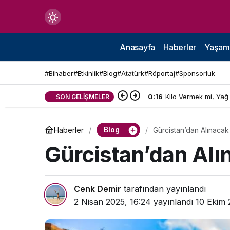
Mod
değiştir
Anasayfa
Haberler
Yaşam
#Bihaber
#Etkinlik
#Blog
#Atatürk
#Röportaj
#Sponsorluk
0:16
Kilo Vermek mi, Yağ
SON GELIŞMELER
çin.
Blog
Haberler
Gürcistan’dan Alınacak
n.
Gürcistan’dan Alı
in.
Cenk Demir
tarafından yayınlandı
2 Nisan 2025, 16:24
yayınlandı
10 Ekim 