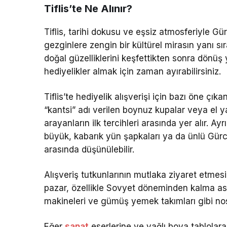
Tiflis’te Ne Alınır?
Tiflis, tarihi dokusu ve eşsiz atmosferiyle Gü
gezginlere zengin bir kültürel mirasın yanı sıra
doğal güzelliklerini keşfettikten sonra dönüş
hediyelikler almak için zaman ayırabilirsiniz.
Tiflis’te hediyelik alışverişi için bazı öne çı
“kantsi” adı verilen boynuz kupalar veya el y
arayanların ilk tercihleri arasında yer alır. A
büyük, kabarık yün şapkaları ya da ünlü Gürc
arasında düşünülebilir.
Alışveriş tutkunlarının mutlaka ziyaret etmes
pazar, özellikle Sovyet döneminden kalma asker
makineleri ve gümüş yemek takımları gibi nost
Eğer
sanat
eserlerine ve yağlı boya tablolara 