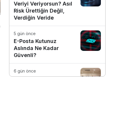
Veriyi Veriyorsun? Asıl
Risk Ürettiğin Değil,
Verdiğin Veride
5 gün önce
E-Posta Kutunuz
Aslında Ne Kadar
Güvenli?
6 gün önce
Dijitalleşme Ebelik
Hizmetlerini
Dönüştürüyor
1 hafta önce
Günlük İşleri Daha
Verimli Hale Getiren 4
Dijital Araç