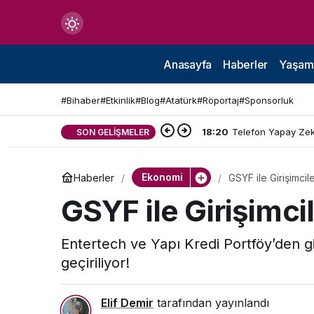
Mod
değiştir
Anasayfa
Haberler
Yaşam
#Bihaber
#Etkinlik
#Blog
#Atatürk
#Röportaj
#Sponsorluk
18:20
Telefon Yapay Zekâ
SON GELIŞMELER
çin.
Ekonomi
Haberler
GSYF ile Girişimci
n.
GSYF ile Girişimc
Entertech ve Yapı Kredi Portföy’den g
in.
geçiriliyor!
Elif Demir
tarafından yayınlandı