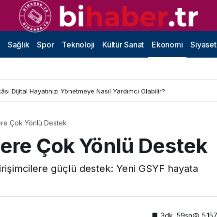
Sağlık
Spor
Teknoloji
Kültür Sanat
Ekonomi
Siyaset
sı Dijital Hayatınızı Yönetmeye Nasıl Yardımcı Olabilir?
lere Çok Yönlü Destek
ilere Çok Yönlü Destek
irişimcilere güçlü destek: Yeni GSYF hayata
3dk, 59sn
5.15