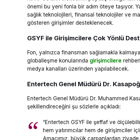
önemi bu yeni fonla bir adım öteye taşıyor. Ya
sağlık teknolojileri, finansal teknolojiler ve m
gösteren girişimler desteklenecek.
GSYF ile Girişimcilere Çok Yönlü Des
Fon, yalnızca finansman sağlamakla kalmayac
globalleşme konularında
girişimcilere
rehberl
medya kanalları üzerinden yapılabilecek.
Entertech Genel Müdürü Dr. Kasapoğ
Entertech Genel Müdürü Dr. Muhammed Kasapoğ
şekillendireceğini şu sözlerle açıkladı:
“Entertech GSYF ile şeffaf ve ölçülebil
hem yatırımcılar hem de girişimciler iç
Amacımız, büyük çarpanlardan ziyade,