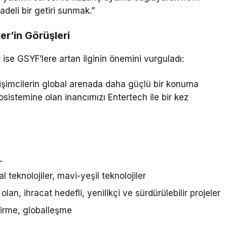
adeli bir getiri sunmak.”
r’in Görüşleri
se GSYF’lere artan ilginin önemini vurguladı:
işimcilerin global arenada daha güçlü bir konuma
osistemine olan inancımızı Entertech ile bir kez
L
l teknolojiler, mavi-yeşil teknolojiler
olan, ihracat hedefli, yenilikçi ve sürdürülebilir projeler
tirme, globalleşme