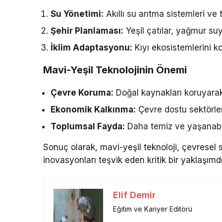
Su Yönetimi:
Akıllı su arıtma sistemleri ve
Şehir Planlaması:
Yeşil çatılar, yağmur su
İklim Adaptasyonu:
Kıyı ekosistemlerini kor
Mavi-Yeşil Teknolojinin Önemi
Çevre Koruma:
Doğal kaynakları koruyarak e
Ekonomik Kalkınma:
Çevre dostu sektörler
Toplumsal Fayda:
Daha temiz ve yaşanabili
Sonuç olarak, mavi-yeşil teknoloji, çevresel s
inovasyonları teşvik eden kritik bir yaklaşımdı
Elif Demir
Eğitim ve Kariyer Editörü