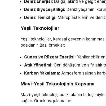
Deniz Enerjisi:
Dalga, akıntı ve gelgit enerj
Deniz Biyoçeşitliliği:
Deniz yaşamını koruma
Deniz Temizliği:
Mikroplastiklerin ve deniz ki
Yeşil Teknolojiler
Yeşil teknolojiler, karasal çevrenin korunması
odaklanır. Bazı örnekler:
Güneş ve Rüzgar Enerjisi:
Yenilenebilir ene
Atık Yönetimi:
Geri dönüşüm ve sıfır atık te
Karbon Yakalama:
Atmosfere salınan karbo
Mavi-Yeşil Teknolojinin Kapsamı
Mavi-yeşil teknoloji, bu iki alanın birleşimiyl
sağlar. Örnek uygulamalar: