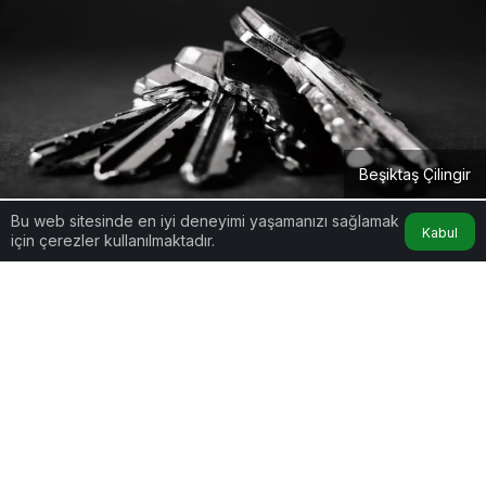
Beşiktaş Çilingir
Bu web sitesinde en iyi deneyimi yaşamanızı sağlamak
Kabul
için çerezler kullanılmaktadır.
Google'da Abone Ol
0
Paylaş
Beşiktaş’ta Anahtarcı İhtiyacına Anında Çözüm:
7/24 Çilingir Hizmetiyle Kapıda Kalmaya Beşiktaş
Çilingir ile Son!
İstanbul’un en yoğun ve karmaşık bölgelerinden
biri olan Beşiktaş, sadece tarihi ve sosyal yönüyle