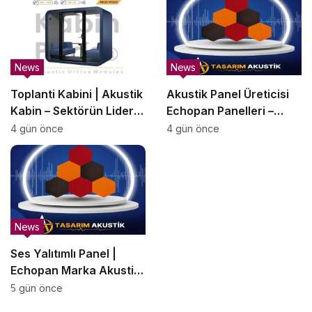
News
News
Toplanti Kabini | Akustik
Akustik Panel Üreticisi
Kabin – Sektörün Lider
Echopan Panelleri –
Üreticisi | KabinPods
SesBariyerleri.com.tr
4 gün önce
4 gün önce
News
Ses Yalıtımlı Panel |
Echopan Marka Akustik
Panel –
5 gün önce
SesBariyerleri.com.tr