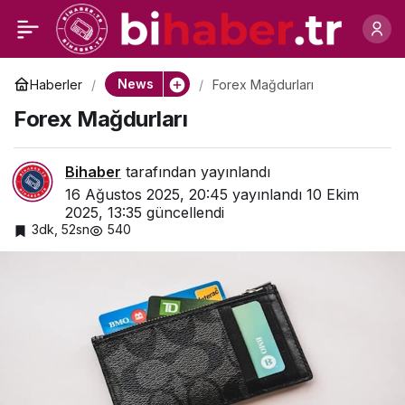
Beşiktaş Çilingir
0
Paylaş
News
Haberler
Forex Mağdurları
Forex Mağdurları
Bihaber
tarafından yayınlandı
16 Ağustos 2025, 20:45
yayınlandı
10 Ekim
2025, 13:35
güncellendi
3dk, 52sn
540