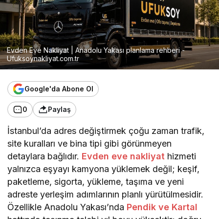
Evden Eve Nakliyat | Anadolu Yakası planlama rehberi -
Ufuksoynakliyat.com.tr
Google'da Abone Ol
0
Paylaş
İstanbul’da adres değiştirmek çoğu zaman trafik,
site kuralları ve bina tipi gibi görünmeyen
detaylara bağlıdır.
Evden eve nakliyat
hizmeti
yalnızca eşyayı kamyona yüklemek değil; keşif,
paketleme, sigorta, yükleme, taşıma ve yeni
adreste yerleşim adımlarının planlı yürütülmesidir.
Özellikle Anadolu Yakası’nda
Pendik ve Kartal