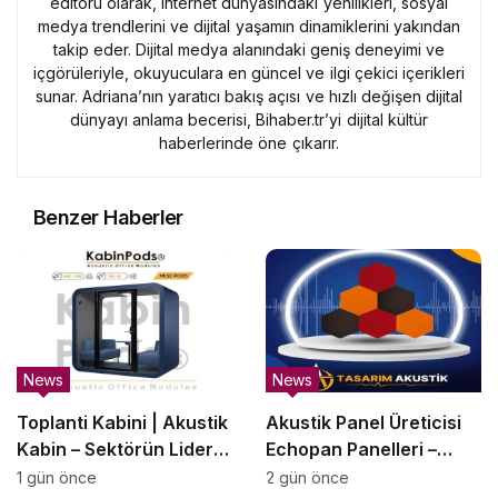
editörü olarak, internet dünyasındaki yenilikleri, sosyal
medya trendlerini ve dijital yaşamın dinamiklerini yakından
takip eder. Dijital medya alanındaki geniş deneyimi ve
içgörüleriyle, okuyuculara en güncel ve ilgi çekici içerikleri
sunar. Adriana’nın yaratıcı bakış açısı ve hızlı değişen dijital
dünyayı anlama becerisi, Bihaber.tr’yi dijital kültür
haberlerinde öne çıkarır.
Benzer Haberler
News
News
Toplanti Kabini | Akustik
Akustik Panel Üreticisi
Kabin – Sektörün Lider
Echopan Panelleri –
Üreticisi | KabinPods
SesBariyerleri.com.tr
1 gün önce
2 gün önce