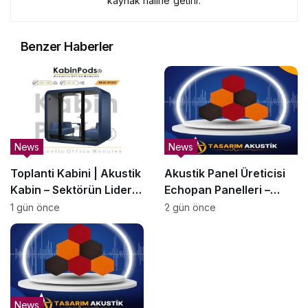
kaynak haline getirir.
Benzer Haberler
News
News
Toplanti Kabini | Akustik
Akustik Panel Üreticisi
Kabin – Sektörün Lider
Echopan Panelleri –
Üreticisi | KabinPods
SesBariyerleri.com.tr
1 gün önce
2 gün önce
News