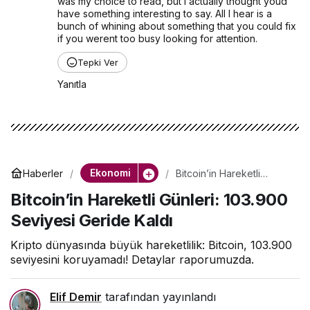
was my choice to read, but I actually thought youd 
have something interesting to say. All I hear is a 
bunch of whining about something that you could fix 
if you werent too busy looking for attention.
Tepki Ver
Yanıtla
Ekonomi
Haberler
Bitcoin’in Hareketli
Günleri: 103.900 Seviyesi
Bitcoin’in Hareketli Günleri: 103.900
Geride Kaldı
Seviyesi Geride Kaldı
Kripto dünyasında büyük hareketlilik: Bitcoin, 103.900
seviyesini koruyamadı! Detaylar raporumuzda.
Elif Demir
tarafından yayınlandı