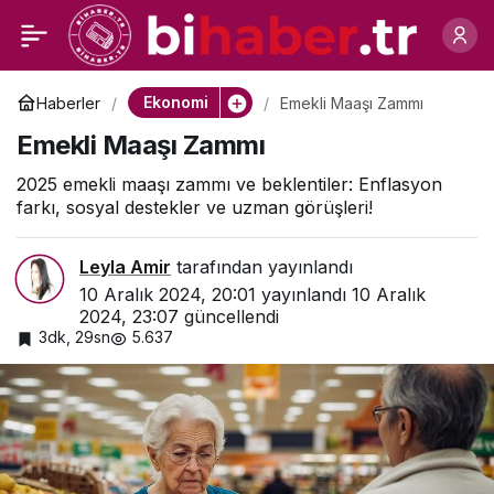
Bitcoin’in Hareketli
0
Paylaş
Günleri: 103.900
Ekonomi
Haberler
Emekli Maaşı Zammı
Emekli Maaşı Zammı
Seviyesi Geride Kaldı
2025 emekli maaşı zammı ve beklentiler: Enflasyon
farkı, sosyal destekler ve uzman görüşleri!
Leyla Amir
tarafından yayınlandı
10 Aralık 2024, 20:01
yayınlandı
10 Aralık
2024, 23:07
güncellendi
3dk, 29sn
5.637