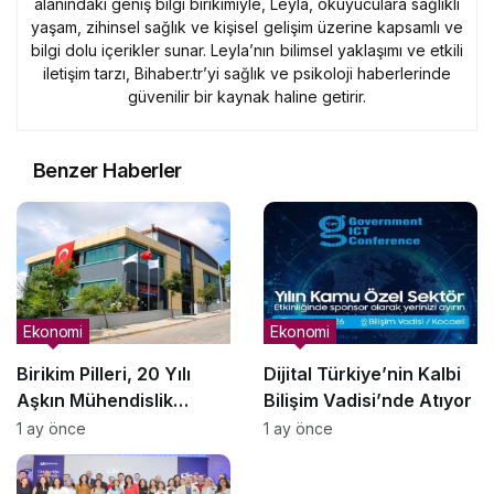
alanındaki geniş bilgi birikimiyle, Leyla, okuyuculara sağlıklı
yaşam, zihinsel sağlık ve kişisel gelişim üzerine kapsamlı ve
bilgi dolu içerikler sunar. Leyla’nın bilimsel yaklaşımı ve etkili
iletişim tarzı, Bihaber.tr’yi sağlık ve psikoloji haberlerinde
güvenilir bir kaynak haline getirir.
Benzer Haberler
Ekonomi
Ekonomi
Birikim Pilleri, 20 Yılı
Dijital Türkiye’nin Kalbi
Aşkın Mühendislik
Bilişim Vadisi’nde Atıyor
Birikimiyle Türkiye’nin
1 ay önce
1 ay önce
Batarya Teknolojisinde
Yerli Üretimi