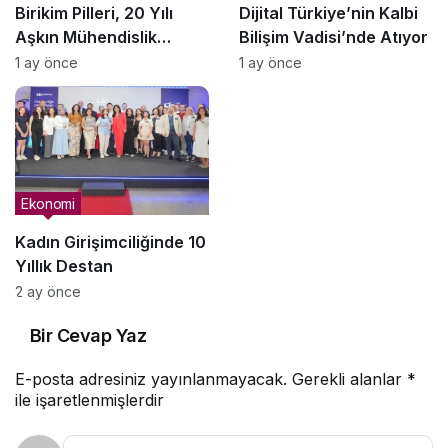
Birikim Pilleri, 20 Yılı
Dijital Türkiye’nin Kalbi
Aşkın Mühendislik
Bilişim Vadisi’nde Atıyor
Birikimiyle Türkiye’nin
1 ay önce
1 ay önce
Batarya Teknolojisinde
Yerli Üretimi
Güçlendiriyor
Ekonomi
Kadın Girişimciliğinde 10
Yıllık Destan
2 ay önce
Bir Cevap Yaz
E-posta adresiniz yayınlanmayacak.
Gerekli alanlar
*
ile işaretlenmişlerdir